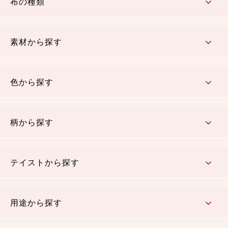
布の種類
コットン／もめん生地
ちりめん生地
織物 金襴・裂地
りんず・ジャガード織生地
ポリエステル生地
その他の生地
ちりめんカットロール
リボン
素材から探す
コットン／木綿素材（混紡含む）
ポリエステル素材（混紡含む）
レーヨン素材
シルク素材
麻／リネン（混紡含む）
本掲載生地
色から探す
赤・ピンク
黄色・オレンジ
茶・ベージュ
緑
青・紺
紫
白・アイボリー
黒・グレイ
金・銀
多色使い
リバーシブル
柄から探す
さくら柄
梅柄
和風花柄
洋テイスト花柄
植物柄
伝統柄・古典柄
飛鳥・奈良文様
かすり柄
動物柄
縞・ストライプ
水玉・ドット
チェック・格子
小紋柄
無地
テイストから探す
古典的
かわいい
華やか
モダン
レトロ
ベーシック
しぶい
男柄
おしゃれ
なごみ
洋テイスト
用途から探す