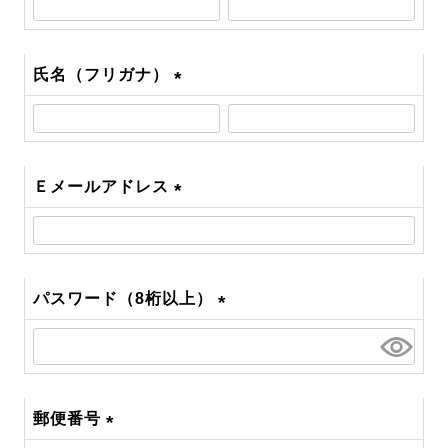
須)
氏名（フリガナ）
(必
須)
Ｅメールアドレス
(必
須)
パスワード（8桁以上）
(必
須)
郵便番号