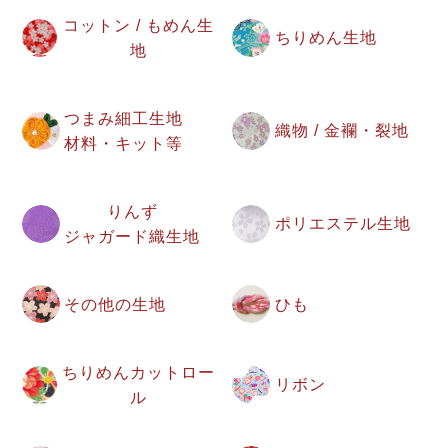
コットン / もめん生
ちりめん生地
地
つまみ細工生地
織物 / 金襴・裂地
材料・キット等
りんず
ポリエステル生地
ジャガード織生地
その他の生地
ひも
ちりめんカットロー
リボン
ル