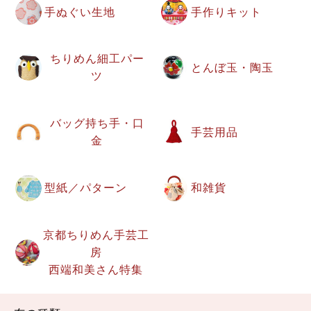
手ぬぐい生地
手作りキット
ちりめん細工パー
とんぼ玉・陶玉
ツ
バッグ持ち手・口
手芸用品
金
型紙／パターン
和雑貨
京都ちりめん手芸工
房
西端和美さん特集