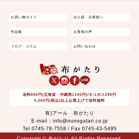
つまみ細工
ゆかた・じんべい
子供の着物
よさこい・舞台衣装
お祭り着
さむえ
エプロン・ホームウェア
ブラウス・シャツ・ワンピース
古ぶくさ
バッグ・ポーチ
インテリア
マスク
お買い物ガイド
法人様・企業様へ
作品集
お客様の声
ブログ・コラム
お問い合わせ
送料660円(北海道・沖縄県1100円)/ネコポス290円
5,500円(税込)以上お買上げで送料無料
有)アール 布がたり
E-mail：info@nunogatari.co.jp
Tel 0745-78-7558 / Fax 0745-43-5495
Copyright © 布がたり All Rights Reserved.