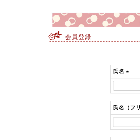
会員登録
氏名
(
必
須
)
氏名（フ