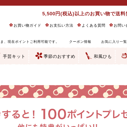
5,500円(税込)以上のお買い物で送
お買い物ガイド
お支払い方法
よくある質問
お問い
ま、現在ポイントご利用可能です。
クーポン情報
お気に入り一覧
手芸キット
季節のおすすめ
和風ひも
りめん細工・ちりめん手芸
し子・こぎん刺し
るし飾り・ひな祭り・端午の節句
物・干支
ェディング
ッグ・ポーチ・袋物
クセサリー・キーホルダー・根付類
絵・木目込み・手まり
ルトナージュ
引手芸
朱印帳
の他
和風花柄
モダン和風花柄
伝統柄
かすり柄
動物柄
縞・チェック・水玉など
その他の和風柄
洋風柄
グラデーション・ぼかし
無地・無地調
無地・手染めあづみ野木綿
ガーゼ生地
綿レース生地
つまみ細工向き
手ぬぐい
手芸用ちりめん
手芸用一越ちりめん
洗えるちりめん／ポリちりめん
正絹ちりめん／シルク
木綿ちりめん
オリジナル商品
西陣織 金襴・どんす類
西陣織 裂地・帯地
和柄りんず（綸子）生地・レーヨン
無地りんず（綸子）生地・レーヨン
ジャガード織
柄もの
無地・地模様
つまみ細工用カット済み生地
リネン／麻混生地
印伝調生地
たたみテープ／畳のへり
シルク生地
裏地
キュプラ・チュール
ゆかた・じんべい向き生地
つまみ細工生地・材料・キット等
七五三に～お子さまの着物向き生地
干支・正月手芸
つるしびな・つるし飾り
ひな祭り手作りキット
端午の節句手作りキット
鬼滅の刃・呪術廻戦特集
京都ちりめん手芸工房より・西端和美先生特集
コットン／木綿素材（混紡含む）
ポリエステル素材（混紡含む）
レーヨン素材
シルク素材
麻／リネン（混紡含む）
本掲載生地
赤・ピンク
黄色・オレンジ
茶・ベージュ
緑
青・紺
紫
白・アイボリー
黒・グレイ
金・銀
多色使い
リバーシブル
さくら柄
梅柄
和風花柄
洋テイスト花柄
植物柄
伝統柄・古典柄
飛鳥・奈良文様
かすり柄
動物柄
縞・ストライプ
水玉・ドット
チェック・格子
小紋柄
無地
古典的
かわいい
華やか
モダン
レトロ
ベーシック
しぶい
男柄
おしゃれ
なごみ
洋テイスト
つまみ細工
ゆかた・じんべい
子供の着物
ベビー袴&上着セット
よさこい・舞台衣装
お祭り着
さむえ
エプロン・ホームウェア
ブラウス・シャツ・ワンピース
古ぶくさ
バッグ・ポーチ
インテリア
マスク
ひな祭りちりめんキット
縁起物(ふくろう、まり、瓢箪
髪飾り・アクセサリー
根付・ストラップ・キーホ
巾着・がま口等
タペストリー
人形・動物
干支
その他
ふきん
コースター・ランチョンマ
バッグ・ポーチ類
その他
刺し子布（布のみ）
刺し子糸
つるしびな・つるし飾り
ひな祭り
端午の節句
動物
干支
リングピロー
ウェディングベア・ウエル
アクセサリー
ウェルカムボード
バッグ類
ポーチ類
ペンケース・メガネケース
コインケース
その他のケース・袋物
アクセサリー・髪飾り
キーホルダー・根付・スト
押絵
木目込み
手まり
たたみへり・たたみシート
ドールチャーム
編み物
刺しゅう
タペストリー
ビーズ手芸
布ぞうり
クリスマス・ハロウィン
その他のキット
夏休み手作り特集
ちりめん・木綿丸ひも
江戸打ちひも
人五・人八紐
メタリックヤーン／ひも
その他のひも