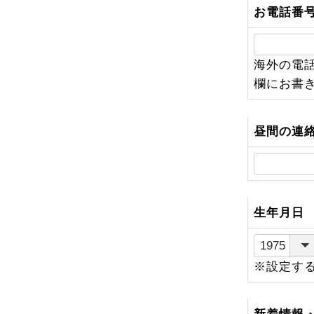
お電話番
海外の電
欄にお書
昼間の連
生年月日
※設定す