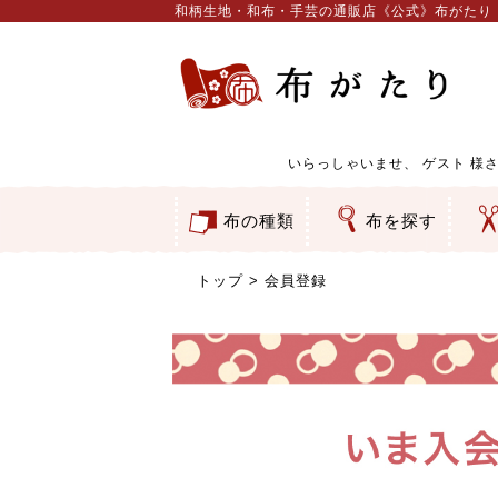
和柄生地・和布・手芸の通販店《公式》布がたり
いらっしゃいませ、
ゲスト
様さ
布の種類
布を探す
和柄生地
コットン／もめん生地
ちりめん生地
織物 金襴・裂地
りんず・ジャガード織生地
ポリエステル生地
服地
その他の生地
ちりめんカットロール
リボン
素材から探す
色から探す
柄から探す
テイストから探す
用途から探す
ち
刺
つ
動
ウ
バ
ア
押
カ
水
御
そ
トップ
会員登録