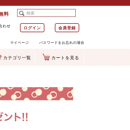
料無料
合わせ
ログイン
会員登録
マイページ
パスワードをお忘れの場合
カテゴリ一覧
カートを見る
等)
ルダー
ット類
カムマスコット
ラップ