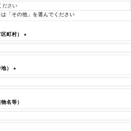
必
合は「その他」を選んでください
須
市区町村）
(
必
須
)
番地）
(
必
須
)
建物名等）