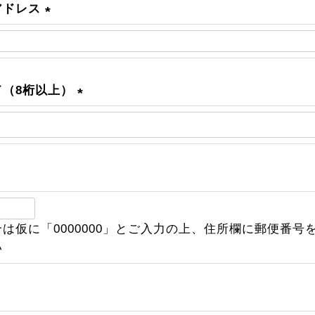
)
アドレス
(
必
須
)
ド（8桁以上）
(
必
須
)
必
は仮に「0000000」とご入力の上、住所欄に郵便番号
須
い