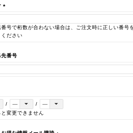
号
(
必
話番号で桁数が合わない場合は、ご注文時に正しい番号
須
きください
)
絡先番号
ると変更できません