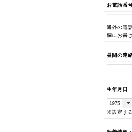
お電話番
海外の電
欄にお書
昼間の連
生年月日
※設定す