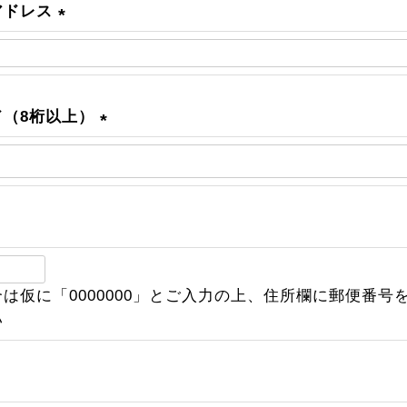
)
アドレス
(
必
須
)
ド（8桁以上）
(
必
須
)
必
は仮に「0000000」とご入力の上、住所欄に郵便番号
須
い