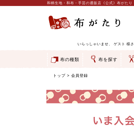
和柄生地・和布・手芸の通販店《公式》布がたり
いらっしゃいませ、
ゲスト
様さ
布の種類
布を探す
和柄生地
コットン／もめん生地
ちりめん生地
織物 金襴・裂地
りんず・ジャガード織生地
ポリエステル生地
服地
その他の生地
ちりめんカットロール
リボン
素材から探す
色から探す
柄から探す
テイストから探す
用途から探す
ち
刺
つ
動
ウ
バ
ア
押
カ
水
御
そ
トップ
会員登録