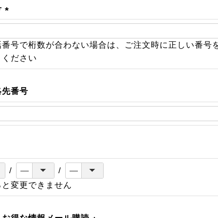
号
(
必
話番号で桁数が合わない場合は、ご注文時に正しい番号
須
きください
)
絡先番号
ると変更できません