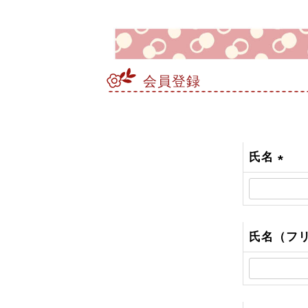
会員登録
氏名
(
必
須
)
氏名（フ