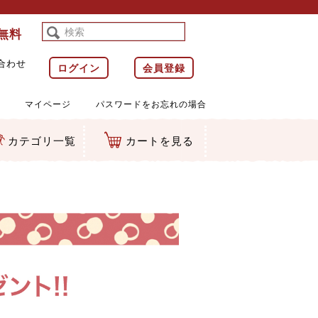
料無料
合わせ
ログイン
会員登録
マイページ
パスワードをお忘れの場合
カテゴリ一覧
カートを見る
等)
ルダー
ット類
カムマスコット
ラップ