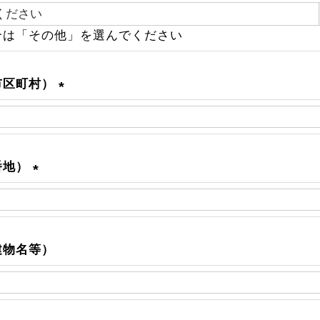
必
合は「その他」を選んでください
須
市区町村）
(
必
須
)
番地）
(
必
須
)
建物名等）