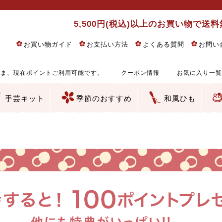
5,500円(税込)以上のお買い物で送
お買い物ガイド
お支払い方法
よくある質問
お問い
ま、現在ポイントご利用可能です。
クーポン情報
お気に入り一覧
手芸キット
季節のおすすめ
和風ひも
りめん細工・ちりめん手芸
し子・こぎん刺し
るし飾り・ひな祭り・端午の節句
物・干支
ェディング
ッグ・ポーチ・袋物
クセサリー・キーホルダー・根付類
絵・木目込み・手まり
ルトナージュ
引手芸
朱印帳
の他
和風花柄
モダン和風花柄
伝統柄
かすり柄
動物柄
縞・チェック・水玉など
その他の和風柄
洋風柄
グラデーション・ぼかし
無地・無地調
無地・手染めあづみ野木綿
ガーゼ生地
綿レース生地
つまみ細工向き
手ぬぐい
手芸用ちりめん
手芸用一越ちりめん
洗えるちりめん／ポリちりめん
正絹ちりめん／シルク
木綿ちりめん
オリジナル商品
西陣織 金襴・どんす類
西陣織 裂地・帯地
和柄りんず（綸子）生地・レーヨン
無地りんず（綸子）生地・レーヨン
ジャガード織
柄もの
無地・地模様
つまみ細工用カット済み生地
リネン／麻混生地
印伝調生地
たたみテープ／畳のへり
シルク生地
裏地
キュプラ・チュール
ゆかた・じんべい向き生地
つまみ細工生地・材料・キット等
七五三に～お子さまの着物向き生地
干支・正月手芸
つるしびな・つるし飾り
ひな祭り手作りキット
端午の節句手作りキット
鬼滅の刃・呪術廻戦特集
京都ちりめん手芸工房より・西端和美先生特集
コットン／木綿素材（混紡含む）
ポリエステル素材（混紡含む）
レーヨン素材
シルク素材
麻／リネン（混紡含む）
本掲載生地
赤・ピンク
黄色・オレンジ
茶・ベージュ
緑
青・紺
紫
白・アイボリー
黒・グレイ
金・銀
多色使い
リバーシブル
さくら柄
梅柄
和風花柄
洋テイスト花柄
植物柄
伝統柄・古典柄
飛鳥・奈良文様
かすり柄
動物柄
縞・ストライプ
水玉・ドット
チェック・格子
小紋柄
無地
古典的
かわいい
華やか
モダン
レトロ
ベーシック
しぶい
男柄
おしゃれ
なごみ
洋テイスト
つまみ細工
ゆかた・じんべい
子供の着物
ベビー袴&上着セット
よさこい・舞台衣装
お祭り着
さむえ
エプロン・ホームウェア
ブラウス・シャツ・ワンピース
古ぶくさ
バッグ・ポーチ
インテリア
マスク
ひな祭りちりめんキット
縁起物(ふくろう、まり、瓢箪
髪飾り・アクセサリー
根付・ストラップ・キーホ
巾着・がま口等
タペストリー
人形・動物
干支
その他
ふきん
コースター・ランチョンマ
バッグ・ポーチ類
その他
刺し子布（布のみ）
刺し子糸
つるしびな・つるし飾り
ひな祭り
端午の節句
動物
干支
リングピロー
ウェディングベア・ウエル
アクセサリー
ウェルカムボード
バッグ類
ポーチ類
ペンケース・メガネケース
コインケース
その他のケース・袋物
アクセサリー・髪飾り
キーホルダー・根付・スト
押絵
木目込み
手まり
たたみへり・たたみシート
ドールチャーム
編み物
刺しゅう
タペストリー
ビーズ手芸
布ぞうり
クリスマス・ハロウィン
その他のキット
夏休み手作り特集
ちりめん・木綿丸ひも
江戸打ちひも
人五・人八紐
メタリックヤーン／ひも
その他のひも