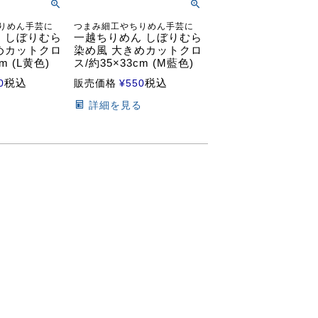
りめん手芸に
つまみ細工やちりめん手芸に
 しぼりむら
一越ちりめん しぼりむら
めカットクロ
染め風 大きめカットクロ
m (L黄色)
ス/約35×33cm (M藍色)
税込
税込
0
販売価格
¥
550
る
詳細を見る