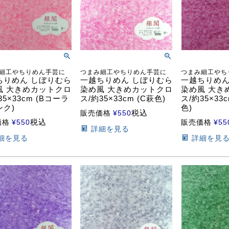
細工やちりめん手芸に
つまみ細工やちりめん手芸に
つまみ細工やち
ちりめん しぼりむら
一越ちりめん しぼりむら
一越ちりめん
風 大きめカットクロ
染め風 大きめカットクロ
染め風 大き
35×33cm (Bコーラ
ス/約35×33cm (C萩色)
ス/約35×33
ンク)
色)
税込
販売価格
¥
550
税込
価格
¥
550
販売価格
¥
55
詳細を見る
細を見る
詳細を見