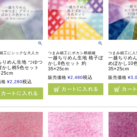
細工にシックな大人カ
つまみ細工にボカシ柄縮緬
つまみ細工に人
一越ちりめん生地 格子ぼ
一越ちりめん
ちりめん生地 つゆつ
かし8色セット 約
めぼかし10
ぼかし柄5色セット
35×25cm
35×25cm
×25cm
税込
販売価格
¥
2,480
販売価格
¥
3,
税込
価格
¥
2,280