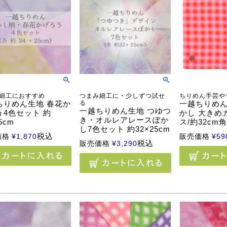
細工におすすめ
つまみ細工に・少しずつ試せ
ちりめん手芸や
ちりめん生地 春花か
る
一越ちりめん
一越ちりめん生地 つゆつ
う4色セット 約
かし 大きめ
き・オルレアレースぼか
5cm
ス/約32cm角
し7色セット 約32×25cm
税込
価格
¥
1,870
販売価格
¥
59
税込
販売価格
¥
3,290