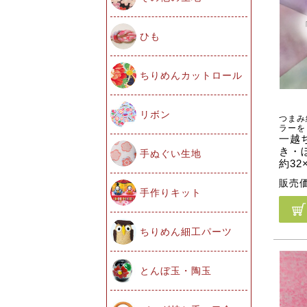
ひも
ちりめんカットロール
リボン
つまみ
ラーを
一越
き・
手ぬぐい生地
約32
販売
手作りキット
ちりめん細工パーツ
とんぼ玉・陶玉