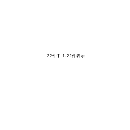
22
件中
1
-
22
件表示