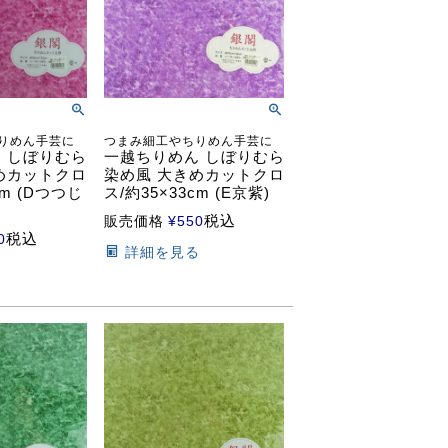
りめん手芸に
つまみ細工やちりめん手芸に
 しぼりむら
一越ちりめん しぼりむら
めカットクロ
染め風 大きめカットクロ
cm (Dつつじ
ス/約35×33cm (E京紫)
税込
販売価格
¥
550
税込
0
詳細を見る
る