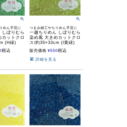
りめん手芸に
つまみ細工やちりめん手芸に
 しぼりむら
一越ちりめん しぼりむら
めカットクロ
染め風 大きめカットクロ
m (H緑)
ス/約35×33cm (I黄緑)
税込
税込
0
販売価格
¥
550
る
詳細を見る