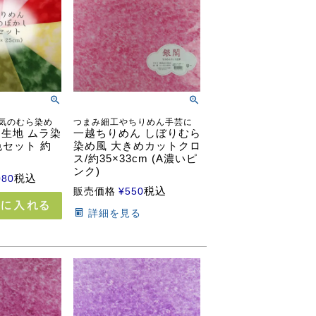
気のむら染め
つまみ細工やちりめん手芸に
生地 ムラ染
一越ちりめん しぼりむら
色セット 約
染め風 大きめカットクロ
ス/約35×33cm (A濃いピ
ンク)
税込
080
税込
販売価格
¥
550
詳細を見る