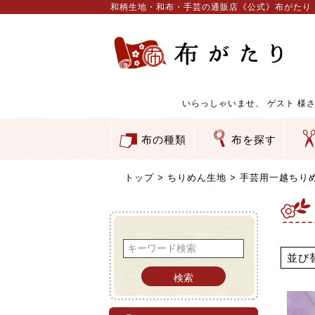
和柄生地・和布・手芸の通販店《公式》布がたり
いらっしゃいませ、
ゲスト
様さ
布の種類
布を探す
和柄生地
コットン／もめん生地
ちりめん生地
織物 金襴・裂地
りんず・ジャガード織生地
ポリエステル生地
服地
その他の生地
ちりめんカットロール
リボン
素材から探す
色から探す
柄から探す
テイストから探す
用途から探す
ち
刺
つ
動
ウ
バ
ア
押
カ
水
御
そ
トップ
ちりめん生地
手芸用一越ちり
並び
検索