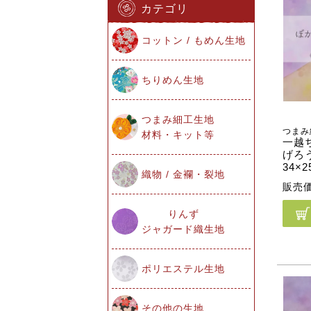
カテゴリ
コットン / もめん生地
ちりめん生地
つまみ細工生地
つまみ
材料・キット等
一越
げろ
34×2
織物 / 金襴・裂地
販売
りんず
ジャガード織生地
ポリエステル生地
その他の生地