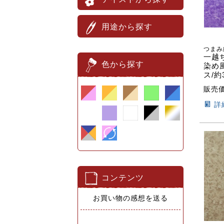
用途から探す
つまみ
一越
色から探す
染め
ス/約
販売
詳
コンテンツ
お買い物の感想を送る