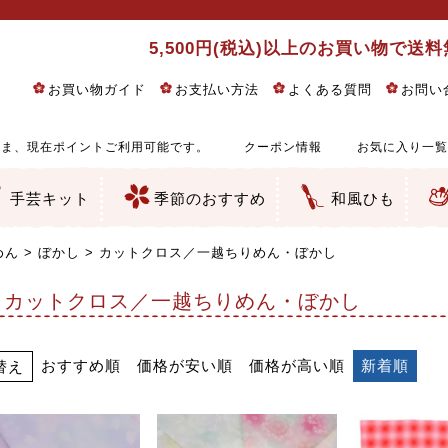
5,500円(税込)以上のお買い物で送
お買い物ガイド
お支払い方法
よくある質問
お問い
ま、現在ポイントご利用可能です。
クーポン情報
お気に入り一覧
手芸キット
季節のおすすめ
和風ひも
りめん細工・ちりめん手芸
し子・こぎん刺し
るし飾り・ひな祭り・端午の節句
物・干支
ェディング
ッグ・ポーチ・袋物
クセサリー・キーホルダー・根付類
絵・木目込み・手まり
ルトナージュ
引手芸
朱印帳
の他
和風花柄
モダン和風花柄
伝統柄
かすり柄
動物柄
縞・チェック・水玉など
その他の和風柄
洋風柄
グラデーション・ぼかし
無地・無地調
無地・手染めあづみ野木綿
ガーゼ生地
綿レース生地
つまみ細工向き
手ぬぐい
手芸用ちりめん
手芸用一越ちりめん
洗えるちりめん／ポリちりめん
正絹ちりめん／シルク
木綿ちりめん
オリジナル商品
西陣織 金襴・どんす類
西陣織 裂地・帯地
和柄りんず（綸子）生地・レーヨン
無地りんず（綸子）生地・レーヨン
ジャガード織
柄もの
無地・地模様
つまみ細工用カット済み生地
リネン／麻混生地
印伝調生地
たたみテープ／畳のへり
シルク生地
裏地
キュプラ・チュール
ゆかた・じんべい向き生地
つまみ細工生地・材料・キット等
七五三に～お子さまの着物向き生地
干支・正月手芸
つるしびな・つるし飾り
ひな祭り手作りキット
端午の節句手作りキット
鬼滅の刃・呪術廻戦特集
京都ちりめん手芸工房より・西端和美先生特集
コットン／木綿素材（混紡含む）
ポリエステル素材（混紡含む）
レーヨン素材
シルク素材
麻／リネン（混紡含む）
本掲載生地
赤・ピンク
黄色・オレンジ
茶・ベージュ
緑
青・紺
紫
白・アイボリー
黒・グレイ
金・銀
多色使い
リバーシブル
さくら柄
梅柄
和風花柄
洋テイスト花柄
植物柄
伝統柄・古典柄
飛鳥・奈良文様
かすり柄
動物柄
縞・ストライプ
水玉・ドット
チェック・格子
小紋柄
無地
古典的
かわいい
華やか
モダン
レトロ
ベーシック
しぶい
男柄
おしゃれ
なごみ
洋テイスト
つまみ細工
ゆかた・じんべい
子供の着物
ベビー袴&上着セット
よさこい・舞台衣装
お祭り着
さむえ
エプロン・ホームウェア
ブラウス・シャツ・ワンピース
古ぶくさ
バッグ・ポーチ
インテリア
マスク
ひな祭りちりめんキット
縁起物(ふくろう、まり、瓢箪
髪飾り・アクセサリー
根付・ストラップ・キーホ
巾着・がま口等
タペストリー
人形・動物
干支
その他
ふきん
コースター・ランチョンマ
バッグ・ポーチ類
その他
刺し子布（布のみ）
刺し子糸
つるしびな・つるし飾り
ひな祭り
端午の節句
動物
干支
リングピロー
ウェディングベア・ウエル
アクセサリー
ウェルカムボード
バッグ類
ポーチ類
ペンケース・メガネケース
コインケース
その他のケース・袋物
アクセサリー・髪飾り
キーホルダー・根付・スト
押絵
木目込み
手まり
たたみへり・たたみシート
ドールチャーム
編み物
刺しゅう
タペストリー
ビーズ手芸
布ぞうり
クリスマス・ハロウィン
その他のキット
夏休み手作り特集
ちりめん・木綿丸ひも
江戸打ちひも
人五・人八紐
メタリックヤーン／ひも
その他のひも
めん
ぼかし
カットクロス／一越ちりめん・ぼかし
カットクロス／一越ちりめん・ぼかし
おすすめ順
価格が安い順
価格が高い順
新着順
替え