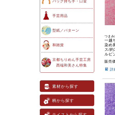
バッグ持ち手・口金
手芸用品
型紙／パターン
つまみ
一越
染め
和雑貨
ス/約
ルピ
京都ちりめん手芸工房
販売
西端和美さん特集
詳
素材から探す
柄から探す
テイストから探す