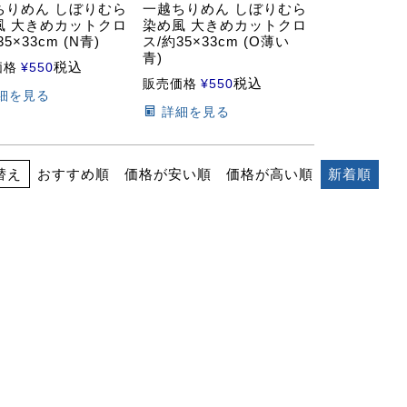
ちりめん しぼりむら
一越ちりめん しぼりむら
風 大きめカットクロ
染め風 大きめカットクロ
5×33cm (N青)
ス/約35×33cm (O薄い
青)
税込
価格
¥
550
税込
販売価格
¥
550
細を見る
詳細を見る
おすすめ順
価格が安い順
価格が高い順
新着順
替え