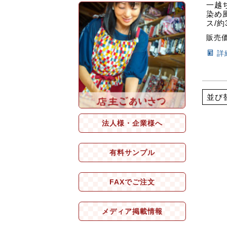
一越
染め
ス/約3
販売
詳
並び
法人様・企業様へ
有料サンプル
FAXでご注文
メディア掲載情報