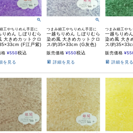
細工やちりめん手芸に
つまみ細工やちりめん手芸に
つまみ細工やち
ちりめん しぼりむら
一越ちりめん しぼりむら
一越ちりめん
風 大きめカットクロ
染め風 大きめカットクロ
染め風 大き
35×33cm (F江戸紫)
ス/約35×33cm (G灰色)
ス/約35×33c
税込
税込
価格
¥
550
販売価格
¥
550
販売価格
¥
55
細を見る
詳細を見る
詳細を見