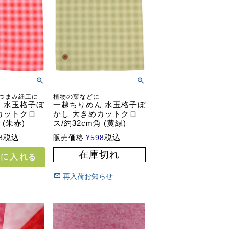
つまみ細工に
植物の葉などに
 水玉格子ぼ
一越ちりめん 水玉格子ぼ
カットクロ
かし 大きめカットクロ
 (朱赤)
ス/約32cm角 (黄緑)
税込
税込
8
販売価格
¥
598
在庫切れ
再入荷お知らせ