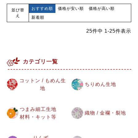
おすすめ順
価格が安い順
価格が高い順
並び替
え
新着順
25
件中
1
-
25
件表示
カテゴリ一覧
コットン / もめん生
ちりめん生地
地
つまみ細工生地
織物 / 金襴・裂地
材料・キット等
りんず