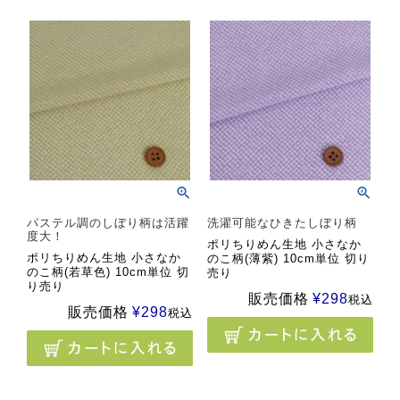
パステル調のしぼり柄は活躍
洗濯可能なひきたしぼり柄
度大！
ポリちりめん生地 小さなか
ポリちりめん生地 小さなか
のこ柄(薄紫) 10cm単位 切り
のこ柄(若草色) 10cm単位 切
売り
り売り
販売価格
¥
298
税込
販売価格
¥
298
税込