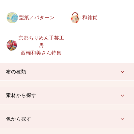
型紙／パターン
和雑貨
京都ちりめん手芸工
房
西端和美さん特集
布の種類
コットン／もめん生地
ちりめん生地
織物 金襴・裂地
りんず・ジャガード織生地
ポリエステル生地
その他の生地
ちりめんカットロール
リボン
素材から探す
コットン／木綿素材（混紡含む）
ポリエステル素材（混紡含む）
レーヨン素材
シルク素材
麻／リネン（混紡含む）
本掲載生地
色から探す