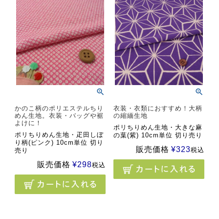
かのこ柄のポリエステルちり
衣装・衣類におすすめ！大柄
めん生地。衣装・バッグや裾
の縮緬生地
よけに！
ポリちりめん生地・大きな麻
ポリちりめん生地・疋田しぼ
の葉(紫) 10cm単位 切り売り
り柄(ピンク) 10cm単位 切り
販売価格
¥
323
税込
売り
販売価格
¥
298
税込