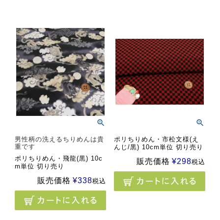
男性柄の洗えるちりめんは貴
ポリちりめん・市松文様(え
重です
んじ/黒) 10cm単位 切り売り
ポリちりめん・飛龍(黒) 10c
販売価格
¥
298
税込
m単位 切り売り
販売価格
¥
338
税込