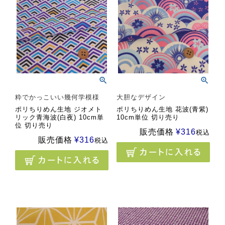
粋でかっこいい幾何学模様
大胆なデザイン
ポリちりめん生地 ジオメト
ポリちりめん生地 花波(青紫)
リック青海波(白夜) 10cm単
10cm単位 切り売り
位 切り売り
販売価格
¥
316
税込
販売価格
¥
316
税込