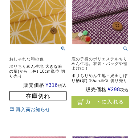
おしゃれな和の色
鹿の子柄のポリエステルちり
めん生地。衣装・バッグや裾
ポリちりめん生地 大きな麻
よけに！
の葉(からし色) 10cm単位 切
ポリちりめん生地・疋田しぼ
り売り
り柄(紫) 10cm単位 切り売り
販売価格
¥
316
税込
販売価格
¥
298
税込
在庫切れ
再入荷お知らせ