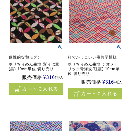
個性的な和モダン
粋でかっこいい幾何学模様
ポリちりめん生地 彩り七宝
ポリちりめん生地 ジオメト
(黒) 10cm単位 切り売り
リック青海波(紅霞) 10cm単
位 切り売り
販売価格
¥
316
税込
販売価格
¥
316
税込