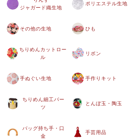
ポリエステル生地
ジャガード織生地
その他の生地
ひも
ちりめんカットロー
リボン
ル
手ぬぐい生地
手作りキット
ちりめん細工パー
とんぼ玉・陶玉
ツ
バッグ持ち手・口
手芸用品
金