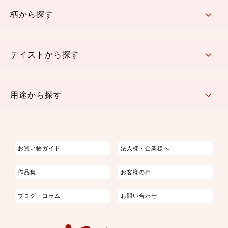
赤・ピンク
黄色・オレンジ
茶・ベージュ
緑
青・紺
紫
白・アイボリー
黒・グレイ
金・銀
多色使い
リバーシブル
柄から探す
さくら柄
梅柄
和風花柄
洋テイスト花柄
植物柄
伝統柄・古典柄
飛鳥・奈良文様
かすり柄
動物柄
縞・ストライプ
水玉・ドット
チェック・格子
小紋柄
無地
テイストから探す
古典的
かわいい
華やか
モダン
レトロ
ベーシック
しぶい
男柄
おしゃれ
なごみ
洋テイスト
用途から探す
つまみ細工
ゆかた・じんべい
子供の着物
よさこい・舞台衣装
お祭り着
さむえ
エプロン・ホームウェア
ブラウス・シャツ・ワンピース
古ぶくさ
バッグ・ポーチ
インテリア
マスク
お買い物ガイド
法人様・企業様へ
作品集
お客様の声
ブログ・コラム
お問い合わせ