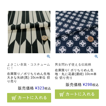
よさこい衣装・コスチューム
男女問わず使える伝統柄
に！
在庫限り/ ポリちりめん生
在庫限り／ポリちりめん生地
地・丸に花菱(濃紺) 10cm単
大きな矢絣(黒) 10cm単位 切
位 切り売り
り売り
販売価格
¥
298
税込
販売価格
¥
323
税込