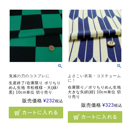
鬼滅の刃のコスプレに
よさこい衣装・コスチューム
に！
生産終了/在庫限り ポリちり
在庫限り／ポリちりめん生地
めん生地 市松模様・大(緑/
大きな矢絣(紺) 10cm単位 切
黒) 10cm単位 切り売り
り売り
販売価格
¥
232
税込
販売価格
¥
323
税込