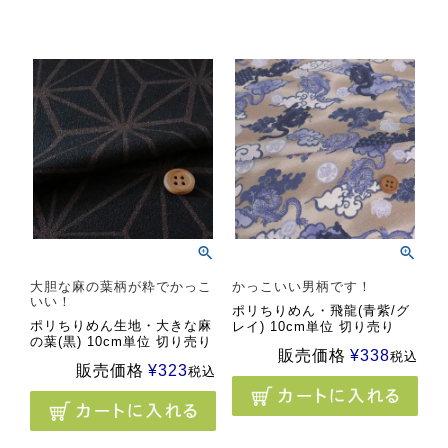
大胆な麻の葉柄が粋でかっこ
かっこいい男柄です！
いい！
ポリちりめん・飛龍(青紫/グ
ポリちりめん生地・大きな麻
レイ) 10cm単位 切り売り
の葉(黒) 10cm単位 切り売り
販売価格
¥
338
税込
販売価格
¥
323
税込