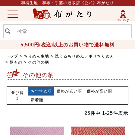
和柄生地・和布・手芸の通販店《公式》布がたり
ME
NU
5,500円(税込)以上のお買い物で送料無料
トップ
ちりめん生地
洗えるちりめん／ポリちりめん
柄もの
その他の柄
その他の柄
おすすめ順
価格が安い順
価格が高い順
並び替
え
新着順
25
件中
1
-
25
件表示