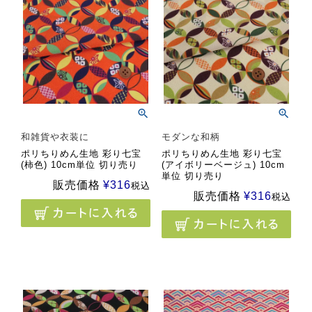
和雑貨や衣装に
モダンな和柄
ポリちりめん生地 彩り七宝
ポリちりめん生地 彩り七宝
(柿色) 10cm単位 切り売り
(アイボリーベージュ) 10cm
単位 切り売り
販売価格
¥
316
税込
販売価格
¥
316
税込