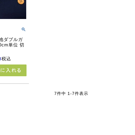
無地ダブルガ
0cm単位 切
税込
3
7
件中
1
-
7
件表示