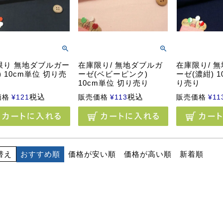
限り 無地ダブルガー
在庫限り/ 無地ダブルガ
在庫限り/ 
) 10cm単位 切り売
ーゼ(ベビーピンク)
ーゼ(濃紺) 1
10cm単位 切り売り
り売り
税込
税込
価格
¥
121
販売価格
¥
113
販売価格
¥
11
おすすめ順
価格が安い順
価格が高い順
新着順
替え