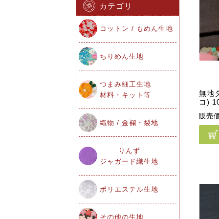
カテゴリ
コットン / もめん生地
ちりめん生地
つまみ細工生地
無地
材料・キット等
コ) 
販売
織物 / 金襴・裂地
りんず
ジャガード織生地
ポリエステル生地
その他の生地