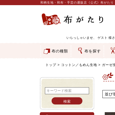
和柄生地・和布・手芸の通販店《公式》布がたり
いらっしゃいませ、
ゲスト
様さ
布の種類
布を探す
和柄生地
コットン／もめん生地
ちりめん生地
織物 金襴・裂地
りんず・ジャガード織生地
ポリエステル生地
服地
その他の生地
ちりめんカットロール
リボン
素材から探す
色から探す
柄から探す
テイストから探す
用途から探す
ち
刺
つ
動
ウ
バ
ア
押
カ
水
御
そ
トップ
コットン／もめん生地
ガーゼ
並び
検索