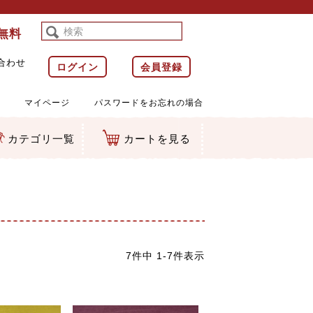
料無料
合わせ
ログイン
会員登録
マイページ
パスワードをお忘れの場合
カテゴリ一覧
カートを見る
等)
ルダー
ット類
カムマスコット
ラップ
7
件中
1
-
7
件表示