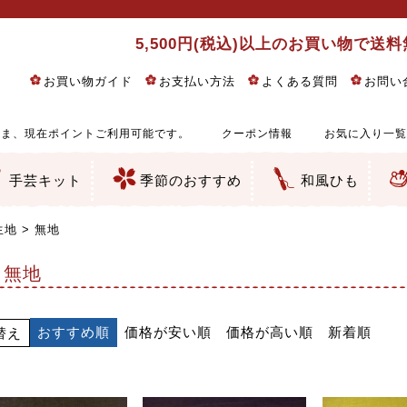
5,500円(税込)以上のお買い物で送
お買い物ガイド
お支払い方法
よくある質問
お問い
ま、現在ポイントご利用可能です。
クーポン情報
お気に入り一覧
手芸キット
季節のおすすめ
和風ひも
りめん細工・ちりめん手芸
し子・こぎん刺し
るし飾り・ひな祭り・端午の節句
物・干支
ェディング
ッグ・ポーチ・袋物
クセサリー・キーホルダー・根付類
絵・木目込み・手まり
ルトナージュ
引手芸
朱印帳
の他
和風花柄
モダン和風花柄
伝統柄
かすり柄
動物柄
縞・チェック・水玉など
その他の和風柄
洋風柄
グラデーション・ぼかし
無地・無地調
無地・手染めあづみ野木綿
ガーゼ生地
綿レース生地
つまみ細工向き
手ぬぐい
手芸用ちりめん
手芸用一越ちりめん
洗えるちりめん／ポリちりめん
正絹ちりめん／シルク
木綿ちりめん
オリジナル商品
西陣織 金襴・どんす類
西陣織 裂地・帯地
和柄りんず（綸子）生地・レーヨン
無地りんず（綸子）生地・レーヨン
ジャガード織
柄もの
無地・地模様
つまみ細工用カット済み生地
リネン／麻混生地
印伝調生地
たたみテープ／畳のへり
シルク生地
裏地
キュプラ・チュール
ゆかた・じんべい向き生地
つまみ細工生地・材料・キット等
七五三に～お子さまの着物向き生地
干支・正月手芸
つるしびな・つるし飾り
ひな祭り手作りキット
端午の節句手作りキット
鬼滅の刃・呪術廻戦特集
京都ちりめん手芸工房より・西端和美先生特集
コットン／木綿素材（混紡含む）
ポリエステル素材（混紡含む）
レーヨン素材
シルク素材
麻／リネン（混紡含む）
本掲載生地
赤・ピンク
黄色・オレンジ
茶・ベージュ
緑
青・紺
紫
白・アイボリー
黒・グレイ
金・銀
多色使い
リバーシブル
さくら柄
梅柄
和風花柄
洋テイスト花柄
植物柄
伝統柄・古典柄
飛鳥・奈良文様
かすり柄
動物柄
縞・ストライプ
水玉・ドット
チェック・格子
小紋柄
無地
古典的
かわいい
華やか
モダン
レトロ
ベーシック
しぶい
男柄
おしゃれ
なごみ
洋テイスト
つまみ細工
ゆかた・じんべい
子供の着物
ベビー袴&上着セット
よさこい・舞台衣装
お祭り着
さむえ
エプロン・ホームウェア
ブラウス・シャツ・ワンピース
古ぶくさ
バッグ・ポーチ
インテリア
マスク
ひな祭りちりめんキット
縁起物(ふくろう、まり、瓢箪
髪飾り・アクセサリー
根付・ストラップ・キーホ
巾着・がま口等
タペストリー
人形・動物
干支
その他
ふきん
コースター・ランチョンマ
バッグ・ポーチ類
その他
刺し子布（布のみ）
刺し子糸
つるしびな・つるし飾り
ひな祭り
端午の節句
動物
干支
リングピロー
ウェディングベア・ウエル
アクセサリー
ウェルカムボード
バッグ類
ポーチ類
ペンケース・メガネケース
コインケース
その他のケース・袋物
アクセサリー・髪飾り
キーホルダー・根付・スト
押絵
木目込み
手まり
たたみへり・たたみシート
ドールチャーム
編み物
刺しゅう
タペストリー
ビーズ手芸
布ぞうり
クリスマス・ハロウィン
その他のキット
夏休み手作り特集
ちりめん・木綿丸ひも
江戸打ちひも
人五・人八紐
メタリックヤーン／ひも
その他のひも
生地
無地
無地
おすすめ順
価格が安い順
価格が高い順
新着順
替え