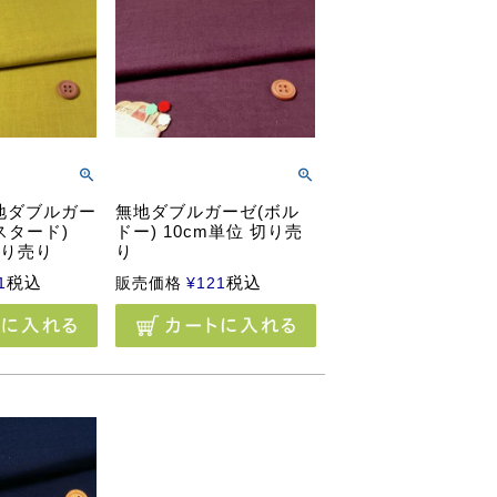
地ダブルガー
無地ダブルガーゼ(ボル
スタード)
ドー) 10cm単位 切り売
切り売り
り
税込
税込
1
販売価格
¥
121