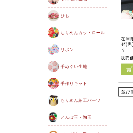
ひも
ちりめんカットロール
在庫
ゼ(黒
り
リボン
販売
手ぬぐい生地
手作りキット
並び
ちりめん細工パーツ
とんぼ玉・陶玉