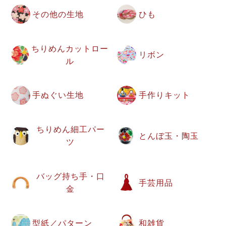
その他の生地
ひも
ちりめんカットロー
リボン
ル
手ぬぐい生地
手作りキット
ちりめん細工パー
とんぼ玉・陶玉
ツ
バッグ持ち手・口
手芸用品
金
型紙／パターン
和雑貨