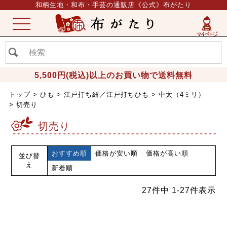
和柄生地・和布・手芸の通販店《公式》布がたり
ME
NU
5,500円(税込)以上のお買い物で送料無料
トップ
ひも
江戸打ち紐／江戸打ちひも
中太（4ミリ）
切売り
切売り
おすすめ順
価格が安い順
価格が高い順
並び替
え
新着順
27
件中
1
-
27
件表示