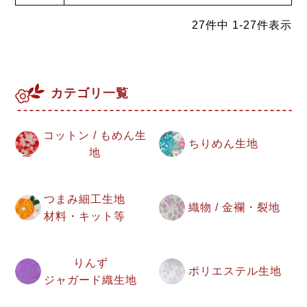
27
件中
1
-
27
件表示
カテゴリ一覧
コットン / もめん生
ちりめん生地
地
つまみ細工生地
織物 / 金襴・裂地
材料・キット等
りんず
ポリエステル生地
ジャガード織生地