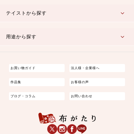
さくら柄
梅柄
和風花柄
洋テイスト花柄
植物柄
伝統柄・古典柄
飛鳥・奈良文様
かすり柄
動物柄
縞・ストライプ
水玉・ドット
チェック・格子
小紋柄
無地
テイストから探す
古典的
かわいい
華やか
モダン
レトロ
ベーシック
しぶい
男柄
おしゃれ
なごみ
洋テイスト
用途から探す
つまみ細工
ゆかた・じんべい
子供の着物
よさこい・舞台衣装
お祭り着
さむえ
エプロン・ホームウェア
ブラウス・シャツ・ワンピース
古ぶくさ
バッグ・ポーチ
インテリア
マスク
お買い物ガイド
法人様・企業様へ
作品集
お客様の声
ブログ・コラム
お問い合わせ