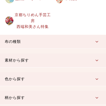
京都ちりめん手芸工
房
西端和美さん特集
布の種類
コットン／もめん生地
ちりめん生地
織物 金襴・裂地
りんず・ジャガード織生地
ポリエステル生地
その他の生地
ちりめんカットロール
リボン
素材から探す
コットン／木綿素材（混紡含む）
ポリエステル素材（混紡含む）
レーヨン素材
シルク素材
麻／リネン（混紡含む）
本掲載生地
色から探す
赤・ピンク
黄色・オレンジ
茶・ベージュ
緑
青・紺
紫
白・アイボリー
黒・グレイ
金・銀
多色使い
リバーシブル
柄から探す