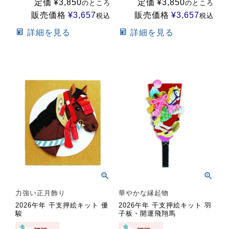
定価
¥
3,850
定価
¥
3,850
のところ
のところ
販売価格
¥
3,657
販売価格
¥
3,657
税込
税込
詳細を見る
詳細を見る
力強い正月飾り
華やかな縁起物
2026午年 干支押絵キット 優
2026午年 干支押絵キット 羽
駿
子板・開運飛翔馬