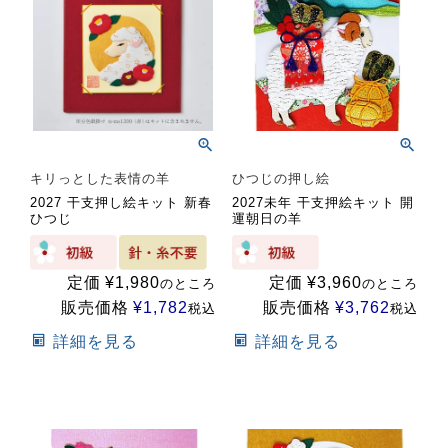
キリっとした表情の羊
ひつじの押し絵
2027 干支押し絵キット 新春
2027未年 干支押絵キット 開
ひつじ
運朝日の羊
定価
¥
1,980
定価
¥
3,960
のところ
のところ
販売価格
¥
1,782
販売価格
¥
3,762
税込
税込
詳細を見る
詳細を見る