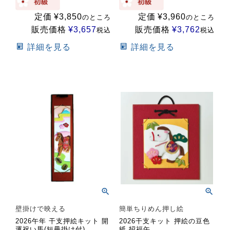
定価
¥
3,850
定価
¥
3,960
のところ
のところ
販売価格
¥
3,657
販売価格
¥
3,762
税込
税込
詳細を見る
詳細を見る
壁掛けで映える
簡単ちりめん押し絵
2026午年 干支押絵キット 開
2026干支キット 押絵の豆色
運祝い馬(短冊掛け付)
紙 招福午