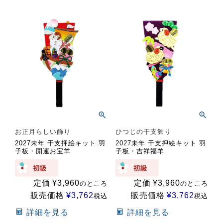
お正月らしい飾り
ひつじの干支飾り
2027未年 干支押絵キット 羽
2027未年 干支押絵キット 羽
子板・開運お宝羊
子板・吉祥福羊
定価
¥
3,960
定価
¥
3,960
のところ
のところ
販売価格
¥
3,762
販売価格
¥
3,762
税込
税込
詳細を見る
詳細を見る