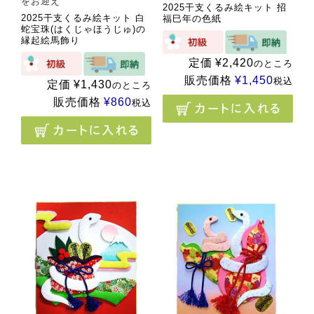
をお迎え
2025干支くるみ絵キット 招
2025干支くるみ絵キット 白
福巳年の色紙
蛇宝珠(はくじゃほうじゅ)の
縁起絵馬飾り
定価
¥
2,420
のところ
販売価格
¥
1,450
税込
定価
¥
1,430
のところ
販売価格
¥
860
税込