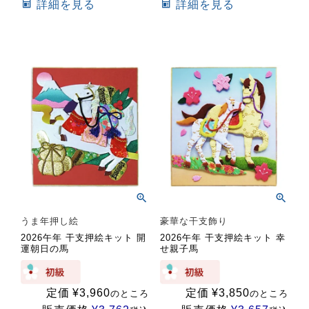
詳細を見る
詳細を見る
うま年押し絵
豪華な干支飾り
2026午年 干支押絵キット 開
2026午年 干支押絵キット 幸
運朝日の馬
せ親子馬
定価
¥
3,960
定価
¥
3,850
のところ
のところ