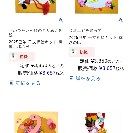
おめでたいへびのちりめん押
金運上昇を願って
絵
2025巳年 干支押絵キット 輝
2025巳年 干支押絵キット 開
きの巳
運小槌の巳
定価
¥
3,850
のところ
定価
¥
3,850
のところ
販売価格
¥
3,657
税込
販売価格
¥
3,657
税込
詳細を見る
詳細を見る