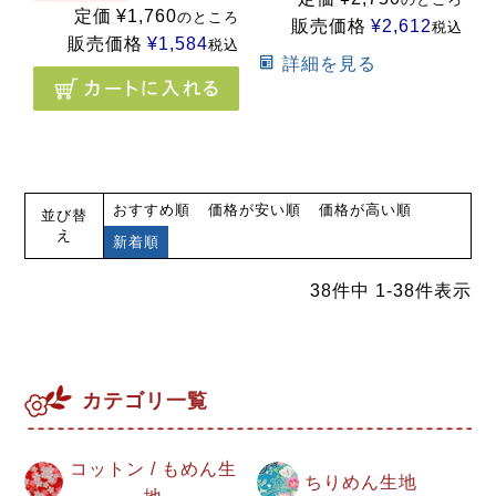
定価
¥
1,760
のところ
販売価格
¥
2,612
税込
販売価格
¥
1,584
税込
詳細を見る
おすすめ順
価格が安い順
価格が高い順
並び替
え
新着順
38
件中
1
-
38
件表示
カテゴリ一覧
コットン / もめん生
ちりめん生地