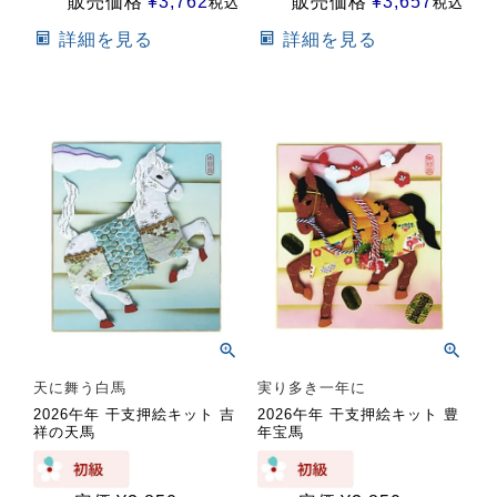
販売価格
¥
3,762
販売価格
¥
3,657
税込
税込
詳細を見る
詳細を見る
天に舞う白馬
実り多き一年に
2026午年 干支押絵キット 吉
2026午年 干支押絵キット 豊
祥の天馬
年宝馬