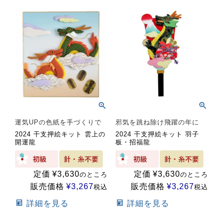
運気UPの色紙を手づくりで
邪気を跳ね除け飛躍の年に
2024 干支押絵キット 雲上の
2024 干支押絵キット 羽子
開運龍
板・招福龍
定価
¥
3,630
定価
¥
3,630
のところ
のところ
販売価格
¥
3,267
販売価格
¥
3,267
税込
税込
詳細を見る
詳細を見る