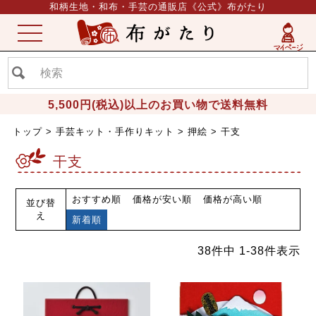
和柄生地・和布・手芸の通販店《公式》布がたり
ME
NU
5,500円(税込)以上のお買い物で送料無料
トップ
手芸キット・手作りキット
押絵
干支
干支
おすすめ順
価格が安い順
価格が高い順
並び替
え
新着順
38
件中
1
-
38
件表示