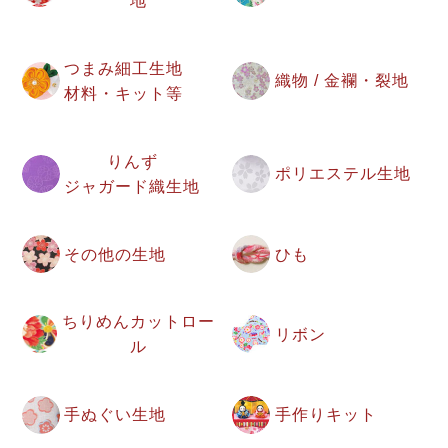
地
つまみ細工生地
織物 / 金襴・裂地
材料・キット等
りんず
ポリエステル生地
ジャガード織生地
その他の生地
ひも
ちりめんカットロー
リボン
ル
手ぬぐい生地
手作りキット