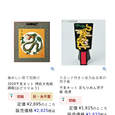
厳めしい辰で厄除け
スタンド付き☆迫力ある寅の
羽子板
2024干支キット 押絵大色紙
干支キット 京ちりめん羽子
踊龍(おどりりゅう)
板 祝虎
定価
¥
2,695
のところ
定価
¥
1,815
のところ
販売価格
¥
2,425
税込
販売価格
¥
1,633
税込