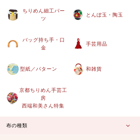
ちりめん細工パー
とんぼ玉・陶玉
ツ
バッグ持ち手・口
手芸用品
金
型紙／パターン
和雑貨
京都ちりめん手芸工
房
西端和美さん特集
布の種類