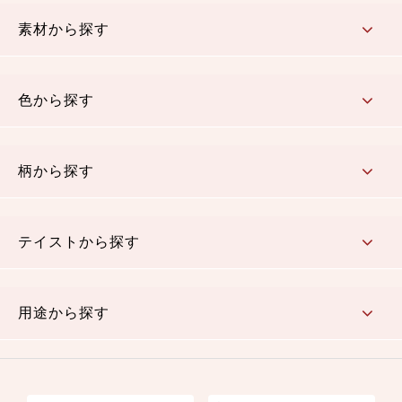
コットン／もめん生地
ちりめん生地
織物 金襴・裂地
りんず・ジャガード織生地
ポリエステル生地
その他の生地
ちりめんカットロール
リボン
素材から探す
コットン／木綿素材（混紡含む）
ポリエステル素材（混紡含む）
レーヨン素材
シルク素材
麻／リネン（混紡含む）
本掲載生地
色から探す
赤・ピンク
黄色・オレンジ
茶・ベージュ
緑
青・紺
紫
白・アイボリー
黒・グレイ
金・銀
多色使い
リバーシブル
柄から探す
さくら柄
梅柄
和風花柄
洋テイスト花柄
植物柄
伝統柄・古典柄
飛鳥・奈良文様
かすり柄
動物柄
縞・ストライプ
水玉・ドット
チェック・格子
小紋柄
無地
テイストから探す
古典的
かわいい
華やか
モダン
レトロ
ベーシック
しぶい
男柄
おしゃれ
なごみ
洋テイスト
用途から探す
つまみ細工
ゆかた・じんべい
子供の着物
よさこい・舞台衣装
お祭り着
さむえ
エプロン・ホームウェア
ブラウス・シャツ・ワンピース
古ぶくさ
バッグ・ポーチ
インテリア
マスク