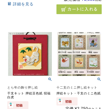
詳細を見る
とら年の飾り押し絵
十二支のミニ押し絵キット
干支キット 押絵豆色紙 招福
押絵キット・干支のミニ色紙
白虎
定価
¥
2,750
のところ