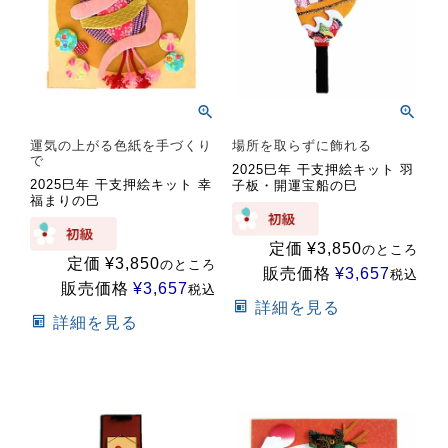
運気の上がる色紙を手づくり
場所を取らずに飾れる
で
2025巳年 干支押絵キット 羽
2025巳年 干支押絵キット 幸
子板・開運宝船の巳
福まりの巳
定価
¥
3,850
のところ
定価
¥
3,850
のところ
販売価格
¥
3,657
税込
販売価格
¥
3,657
税込
詳細を見る
詳細を見る