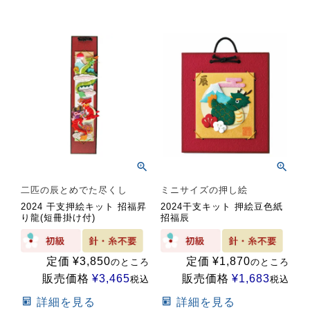
二匹の辰とめでた尽くし
ミニサイズの押し絵
2024 干支押絵キット 招福昇
2024干支キット 押絵豆色紙
り龍(短冊掛け付)
招福辰
定価
¥
3,850
定価
¥
1,870
のところ
のところ
販売価格
¥
3,465
販売価格
¥
1,683
税込
税込
詳細を見る
詳細を見る