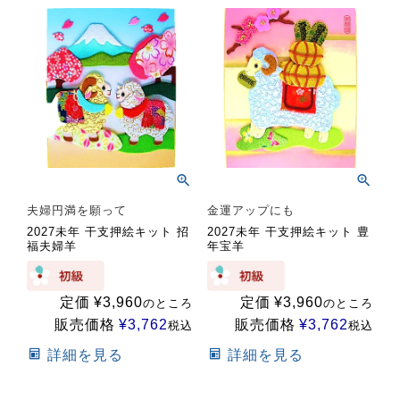
夫婦円満を願って
金運アップにも
2027未年 干支押絵キット 招
2027未年 干支押絵キット 豊
福夫婦羊
年宝羊
定価
¥
3,960
定価
¥
3,960
のところ
のところ
販売価格
¥
3,762
販売価格
¥
3,762
税込
税込
詳細を見る
詳細を見る