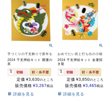
手づくりの干支飾りで新年を
おめでたい辰と打ち出の小槌
2024 干支押絵キット 開運の
2024 干支押絵キット 金運招
辰
き龍
定価
¥
3,630
定価
¥
3,850
のところ
のところ
販売価格
¥
3,267
販売価格
¥
3,465
税込
税込
詳細を見る
詳細を見る