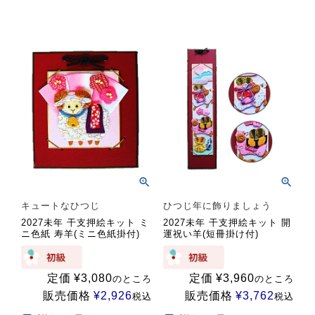
キュートなひつじ
ひつじ年に飾りましょう
2027未年 干支押絵キット ミ
2027未年 干支押絵キット 開
ニ色紙 寿羊(ミニ色紙掛付)
運祝い羊(短冊掛け付)
定価
¥
3,080
定価
¥
3,960
のところ
のところ
販売価格
¥
2,926
販売価格
¥
3,762
税込
税込