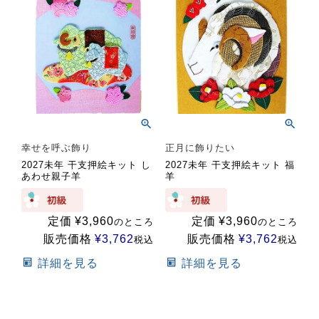
幸せを呼ぶ飾り
正月に飾りたい
2027未年 干支押絵キット し
2027未年 干支押絵キット 福
あわせ親子羊
羊
定価
¥
3,960
定価
¥
3,960
のところ
のところ
販売価格
¥
3,762
販売価格
¥
3,762
税込
税込
詳細を見る
詳細を見る