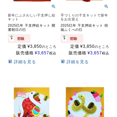
新年にふさわしい干支押し絵
手づくりの干支キットで新年
キット
をお出迎え
2025巳年 干支押絵キット 開
2025巳年 干支押絵キット 招
運朝日の巳
福ふくべの巳
定価
¥
3,850
定価
¥
3,850
のところ
のところ
販売価格
¥
3,657
販売価格
¥
3,657
税込
税込
詳細を見る
詳細を見る