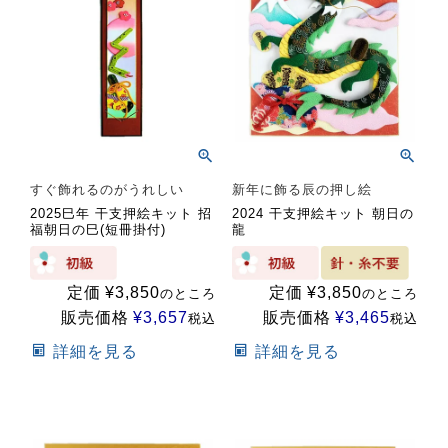
すぐ飾れるのがうれしい
新年に飾る辰の押し絵
2025巳年 干支押絵キット 招
2024 干支押絵キット 朝日の
福朝日の巳(短冊掛付)
龍
定価
¥
3,850
定価
¥
3,850
のところ
のところ
販売価格
¥
3,657
販売価格
¥
3,465
税込
税込
詳細を見る
詳細を見る