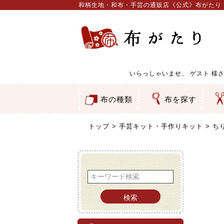
和柄生地・和布・手芸の通販店《公式》布がたり
いらっしゃいませ、
ゲスト
様さ
布の種類
布を探す
和柄生地
コットン／もめん生地
ちりめん生地
織物 金襴・裂地
りんず・ジャガード織生地
ポリエステル生地
服地
その他の生地
ちりめんカットロール
リボン
素材から探す
色から探す
柄から探す
テイストから探す
用途から探す
ち
刺
つ
動
ウ
バ
ア
押
カ
水
御
そ
トップ
手芸キット・手作りキット
ち
検索