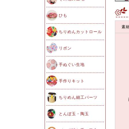
ひも
素
ちりめんカットロール
リボン
手ぬぐい生地
手作りキット
ちりめん細工パーツ
とんぼ玉・陶玉