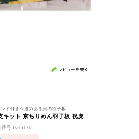
タンド付き☆迫力ある寅の羽子板
支キット 京ちりめん羽子板 祝虎
品番号
ts-lh175