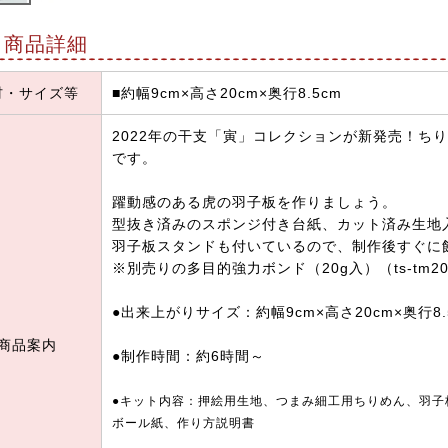
商品詳細
材・サイズ等
■約幅9cm×高さ20cm×奥行8.5cm
2022年の干支「寅」コレクションが新発売！ち
です。
躍動感のある虎の羽子板を作りましょう。
型抜き済みのスポンジ付き台紙、カット済み生地入
羽子板スタンドも付いているので、制作後すぐに
※別売りの多目的強力ボンド（20g入）（ts-tm
●出来上がりサイズ：約幅9cm×高さ20cm×奥行8.
商品案内
●制作時間：約6時間～
●キット内容：押絵用生地、つまみ細工用ちりめん、羽子
ボール紙、作り方説明書