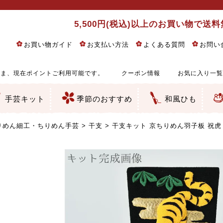
5,500円(税込)以上のお買い物で送
お買い物ガイド
お支払い方法
よくある質問
お問い
ま、現在ポイントご利用可能です。
クーポン情報
お気に入り一覧
手芸キット
季節のおすすめ
和風ひも
りめん細工・ちりめん手芸
し子・こぎん刺し
るし飾り・ひな祭り・端午の節句
物・干支
ェディング
ッグ・ポーチ・袋物
クセサリー・キーホルダー・根付類
絵・木目込み・手まり
ルトナージュ
引手芸
朱印帳
の他
和風花柄
モダン和風花柄
伝統柄
かすり柄
動物柄
縞・チェック・水玉など
その他の和風柄
洋風柄
グラデーション・ぼかし
無地・無地調
無地・手染めあづみ野木綿
ガーゼ生地
綿レース生地
つまみ細工向き
手ぬぐい
手芸用ちりめん
手芸用一越ちりめん
洗えるちりめん／ポリちりめん
正絹ちりめん／シルク
木綿ちりめん
オリジナル商品
西陣織 金襴・どんす類
西陣織 裂地・帯地
和柄りんず（綸子）生地・レーヨン
無地りんず（綸子）生地・レーヨン
ジャガード織
柄もの
無地・地模様
つまみ細工用カット済み生地
リネン／麻混生地
印伝調生地
たたみテープ／畳のへり
シルク生地
裏地
キュプラ・チュール
ゆかた・じんべい向き生地
つまみ細工生地・材料・キット等
七五三に～お子さまの着物向き生地
干支・正月手芸
つるしびな・つるし飾り
ひな祭り手作りキット
端午の節句手作りキット
鬼滅の刃・呪術廻戦特集
京都ちりめん手芸工房より・西端和美先生特集
コットン／木綿素材（混紡含む）
ポリエステル素材（混紡含む）
レーヨン素材
シルク素材
麻／リネン（混紡含む）
本掲載生地
赤・ピンク
黄色・オレンジ
茶・ベージュ
緑
青・紺
紫
白・アイボリー
黒・グレイ
金・銀
多色使い
リバーシブル
さくら柄
梅柄
和風花柄
洋テイスト花柄
植物柄
伝統柄・古典柄
飛鳥・奈良文様
かすり柄
動物柄
縞・ストライプ
水玉・ドット
チェック・格子
小紋柄
無地
古典的
かわいい
華やか
モダン
レトロ
ベーシック
しぶい
男柄
おしゃれ
なごみ
洋テイスト
つまみ細工
ゆかた・じんべい
子供の着物
ベビー袴&上着セット
よさこい・舞台衣装
お祭り着
さむえ
エプロン・ホームウェア
ブラウス・シャツ・ワンピース
古ぶくさ
バッグ・ポーチ
インテリア
マスク
ひな祭りちりめんキット
縁起物(ふくろう、まり、瓢箪
髪飾り・アクセサリー
根付・ストラップ・キーホ
巾着・がま口等
タペストリー
人形・動物
干支
その他
ふきん
コースター・ランチョンマ
バッグ・ポーチ類
その他
刺し子布（布のみ）
刺し子糸
つるしびな・つるし飾り
ひな祭り
端午の節句
動物
干支
リングピロー
ウェディングベア・ウエル
アクセサリー
ウェルカムボード
バッグ類
ポーチ類
ペンケース・メガネケース
コインケース
その他のケース・袋物
アクセサリー・髪飾り
キーホルダー・根付・スト
押絵
木目込み
手まり
たたみへり・たたみシート
ドールチャーム
編み物
刺しゅう
タペストリー
ビーズ手芸
布ぞうり
クリスマス・ハロウィン
その他のキット
夏休み手作り特集
ちりめん・木綿丸ひも
江戸打ちひも
人五・人八紐
メタリックヤーン／ひも
その他のひも
りめん細工・ちりめん手芸
干支
干支キット 京ちりめん羽子板 祝虎