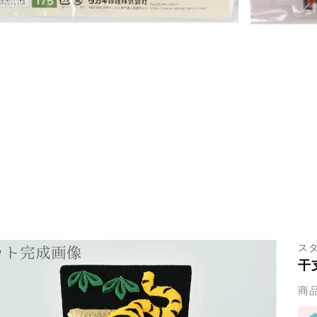
ス
干
商