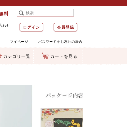
料無料
合わせ
ログイン
会員登録
マイページ
パスワードをお忘れの場合
カテゴリ一覧
カートを見る
等)
ルダー
ット類
カムマスコット
ラップ