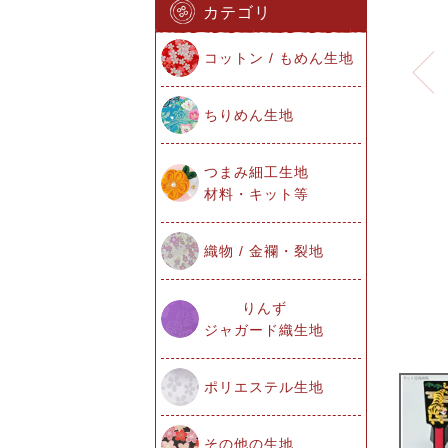
カテゴリ
コットン / もめん生地
ちりめん生地
つまみ細工生地
材料・キット等
織物 / 金襴・裂地
りんず
ジャガード織生地
ポリエステル生地
その他の生地