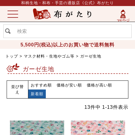
和柄生地・和布・手芸の通販店《公式》布がたり
ME
NU
5,500円(税込)以上のお買い物で送料無料
トップ
マスク材料・生地やゴム等
ガーゼ生地
ガーゼ生地
おすすめ順
価格が安い順
価格が高い順
並び替
え
新着順
13
件中
1
-
13
件表示