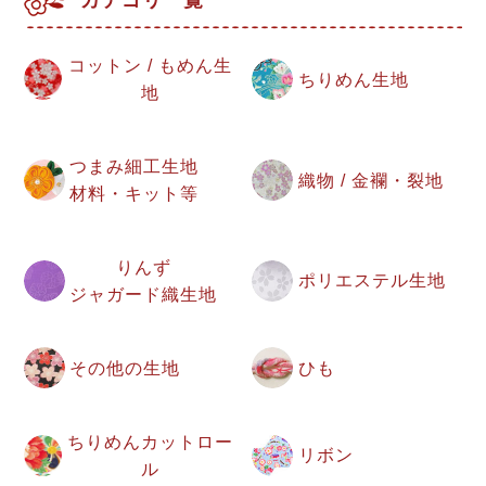
コットン / もめん生
ちりめん生地
地
つまみ細工生地
織物 / 金襴・裂地
材料・キット等
りんず
ポリエステル生地
ジャガード織生地
その他の生地
ひも
ちりめんカットロー
リボン
ル