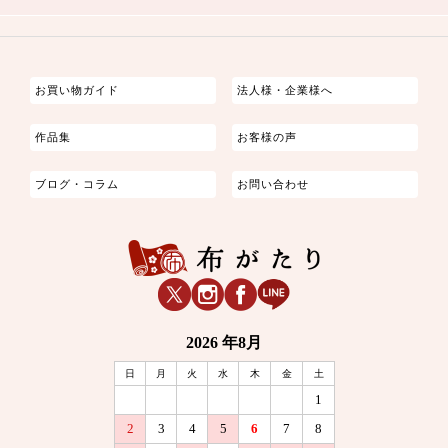
つまみ細工
ゆかた・じんべい
子供の着物
よさこい・舞台衣装
お祭り着
さむえ
エプロン・ホームウェア
ブラウス・シャツ・ワンピース
古ぶくさ
バッグ・ポーチ
インテリア
マスク
お買い物ガイド
法人様・企業様へ
作品集
お客様の声
ブログ・コラム
お問い合わせ