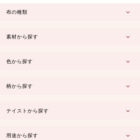
布の種類
コットン／もめん生地
ちりめん生地
織物 金襴・裂地
りんず・ジャガード織生地
ポリエステル生地
その他の生地
ちりめんカットロール
リボン
素材から探す
コットン／木綿素材（混紡含む）
ポリエステル素材（混紡含む）
レーヨン素材
シルク素材
麻／リネン（混紡含む）
本掲載生地
色から探す
赤・ピンク
黄色・オレンジ
茶・ベージュ
緑
青・紺
紫
白・アイボリー
黒・グレイ
金・銀
多色使い
リバーシブル
柄から探す
さくら柄
梅柄
和風花柄
洋テイスト花柄
植物柄
伝統柄・古典柄
飛鳥・奈良文様
かすり柄
動物柄
縞・ストライプ
水玉・ドット
チェック・格子
小紋柄
無地
テイストから探す
古典的
かわいい
華やか
モダン
レトロ
ベーシック
しぶい
男柄
おしゃれ
なごみ
洋テイスト
用途から探す