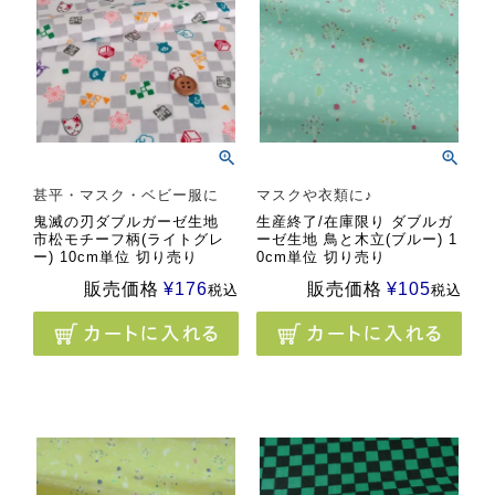
甚平・マスク・ベビー服に
マスクや衣類に♪
鬼滅の刃ダブルガーゼ生地
生産終了/在庫限り ダブルガ
市松モチーフ柄(ライトグレ
ーゼ生地 鳥と木立(ブルー) 1
ー) 10cm単位 切り売り
0cm単位 切り売り
販売価格
¥
176
販売価格
¥
105
税込
税込