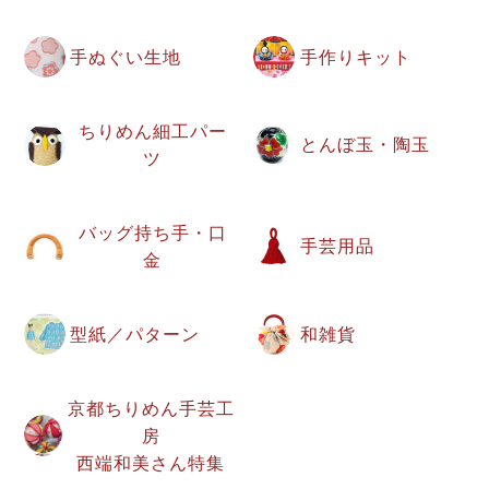
手ぬぐい生地
手作りキット
ちりめん細工パー
とんぼ玉・陶玉
ツ
バッグ持ち手・口
手芸用品
金
型紙／パターン
和雑貨
京都ちりめん手芸工
房
西端和美さん特集