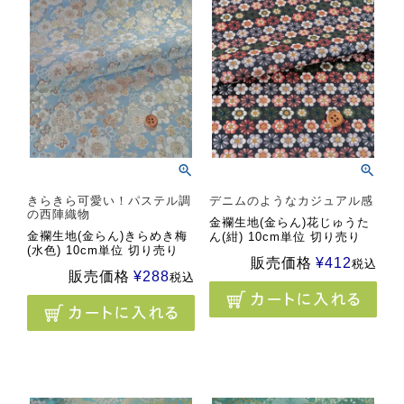
きらきら可愛い！パステル調
デニムのようなカジュアル感
の西陣織物
金襴生地(金らん)花じゅうた
金襴生地(金らん)きらめき梅
ん(紺) 10cm単位 切り売り
(水色) 10cm単位 切り売り
販売価格
¥
412
税込
販売価格
¥
288
税込