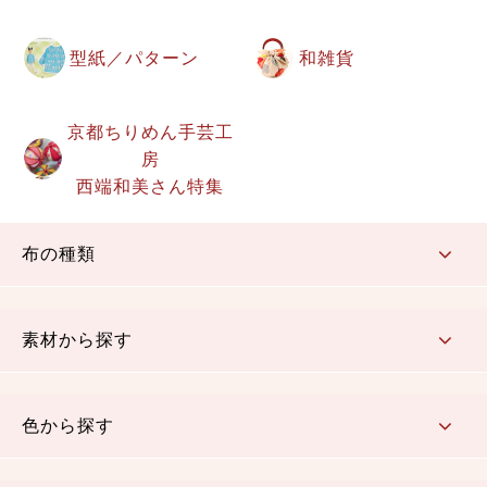
型紙／パターン
和雑貨
京都ちりめん手芸工
房
西端和美さん特集
布の種類
コットン／もめん生地
ちりめん生地
織物 金襴・裂地
りんず・ジャガード織生地
ポリエステル生地
その他の生地
ちりめんカットロール
リボン
素材から探す
コットン／木綿素材（混紡含む）
ポリエステル素材（混紡含む）
レーヨン素材
シルク素材
麻／リネン（混紡含む）
本掲載生地
色から探す
赤・ピンク
黄色・オレンジ
茶・ベージュ
緑
青・紺
紫
白・アイボリー
黒・グレイ
金・銀
多色使い
リバーシブル