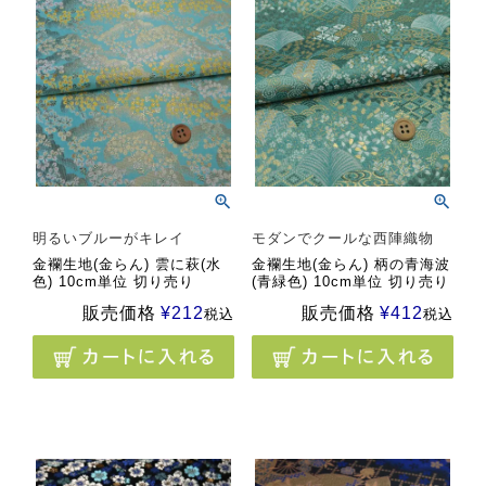
明るいブルーがキレイ
モダンでクールな西陣織物
金襴生地(金らん) 雲に萩(水
金襴生地(金らん) 柄の青海波
色) 10cm単位 切り売り
(青緑色) 10cm単位 切り売り
販売価格
¥
212
販売価格
¥
412
税込
税込