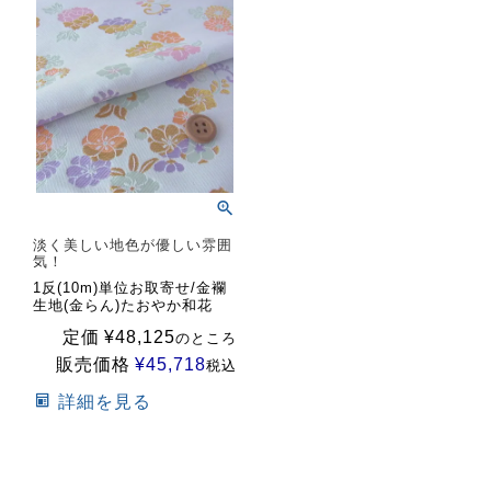
淡く美しい地色が優しい雰囲
気！
1反(10m)単位お取寄せ/金襴
生地(金らん)たおやか和花
定価
¥
48,125
のところ
販売価格
¥
45,718
税込
詳細を見る