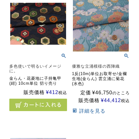
多色使いで明るいイメージ
優雅な立涌模様の西陣織
に。
1反(10m)単位お取寄せ/金襴
金らん・花菱地に子持亀甲
生地(金らん) 雲立涌に菊花
(紺) 10cm単位 切り売り
(水色)
販売価格
¥
412
定価
¥
46,750
税込
のところ
販売価格
¥
44,412
税込
詳細を見る