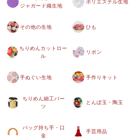
ポリエステル生地
ジャガード織生地
その他の生地
ひも
ちりめんカットロー
リボン
ル
手ぬぐい生地
手作りキット
ちりめん細工パー
とんぼ玉・陶玉
ツ
バッグ持ち手・口
手芸用品
金