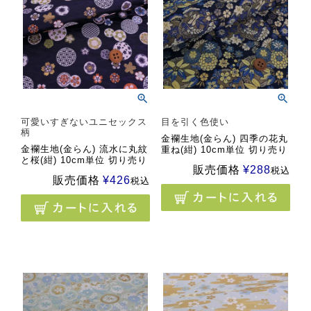
可愛いすぎないユニセックス
目を引く色使い
柄
金襴生地(金らん) 四季の花丸
金襴生地(金らん) 流水に丸紋
重ね(紺) 10cm単位 切り売り
と桜(紺) 10cm単位 切り売り
販売価格
¥
288
税込
販売価格
¥
426
税込