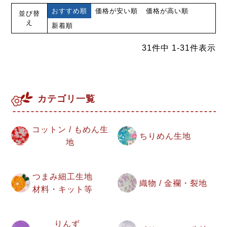
おすすめ順
価格が安い順
価格が高い順
並び替
え
新着順
31
件中
1
-
31
件表示
カテゴリ一覧
コットン / もめん生
ちりめん生地
地
つまみ細工生地
織物 / 金襴・裂地
材料・キット等
りんず