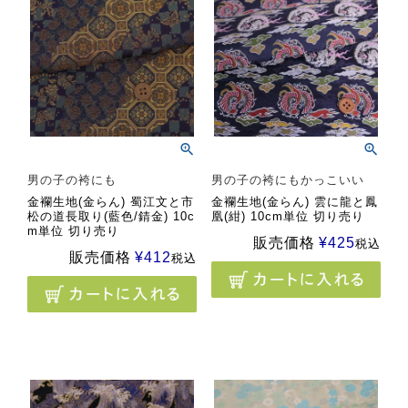
男の子の袴にも
男の子の袴にもかっこいい
金襴生地(金らん) 蜀江文と市
金襴生地(金らん) 雲に龍と鳳
松の道長取り(藍色/錆金) 10c
凰(紺) 10cm単位 切り売り
m単位 切り売り
販売価格
¥
425
税込
販売価格
¥
412
税込