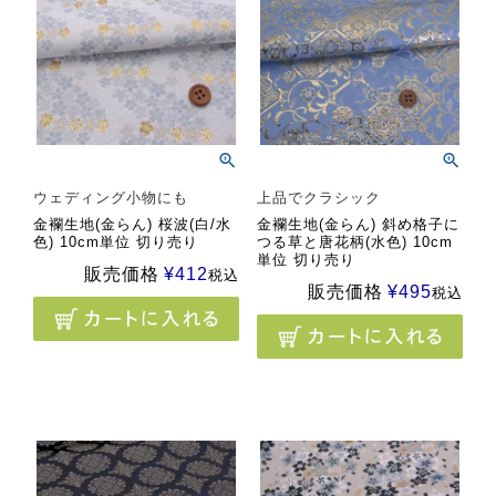
ウェディング小物にも
上品でクラシック
金襴生地(金らん) 桜波(白/水
金襴生地(金らん) 斜め格子に
色) 10cm単位 切り売り
つる草と唐花柄(水色) 10cm
単位 切り売り
販売価格
¥
412
税込
販売価格
¥
495
税込