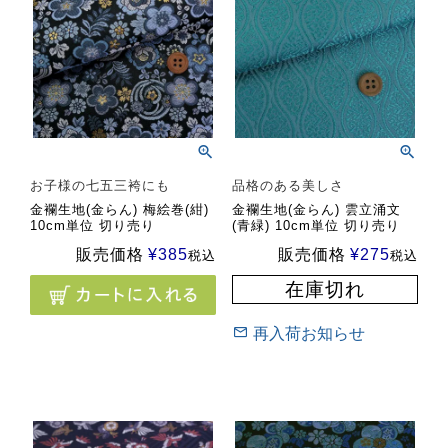
お子様の七五三袴にも
品格のある美しさ
金襴生地(金らん) 梅絵巻(紺)
金襴生地(金らん) 雲立涌文
10cm単位 切り売り
(青緑) 10cm単位 切り売り
販売価格
¥
385
販売価格
¥
275
税込
税込
在庫切れ
再入荷お知らせ