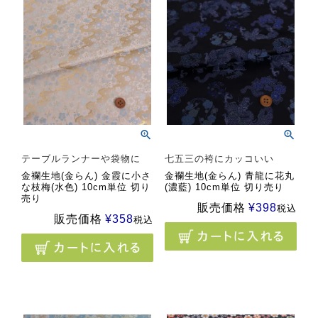
テーブルランナーや袋物に
七五三の袴にカッコいい
金襴生地(金らん) 金霞に小さ
金襴生地(金らん) 青龍に花丸
な枝梅(水色) 10cm単位 切り
(濃藍) 10cm単位 切り売り
売り
販売価格
¥
398
税込
販売価格
¥
358
税込