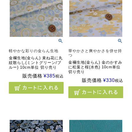
軽やかな彩りの金らん生地
華やかさと爽やかさを併せ持
つ
金襴生地(金らん) 束ね花に丸
金襴生地(金らん) 金のかすみ
紋散らし(ミントグリーン/ブ
に松葉と桜(水色) 10cm単位
ルー) 10cm単位 切り売り
切り売り
販売価格
¥
385
税込
販売価格
¥
330
税込