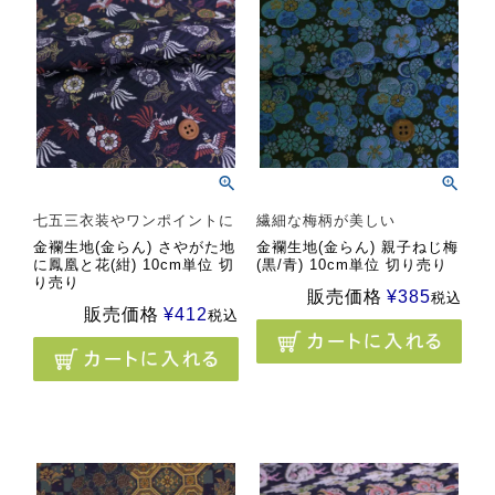
七五三衣装やワンポイントに
繊細な梅柄が美しい
金襴生地(金らん) さやがた地
金襴生地(金らん) 親子ねじ梅
に鳳凰と花(紺) 10cm単位 切
(黒/青) 10cm単位 切り売り
り売り
販売価格
¥
385
税込
販売価格
¥
412
税込