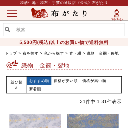
和柄生地・和布・手芸の通販店《公式》布がたり
ME
NU
5,500円(税込)以上のお買い物で送料無料
トップ
布を探す
色から探す
青・紺
織物 金襴・裂地
織物 金襴・裂地
おすすめ順
価格が安い順
価格が高い順
並び替
え
新着順
31
件中
1
-
31
件表示