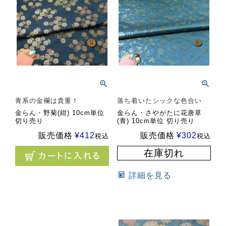
青系の金襴は貴重！
落ち着いたシックな色合い
金らん・野菊(紺) 10cm単位
金らん・さやがたに花唐草
切り売り
(青) 10cm単位 切り売り
販売価格
¥
412
販売価格
¥
302
税込
税込
在庫切れ
詳細を見る