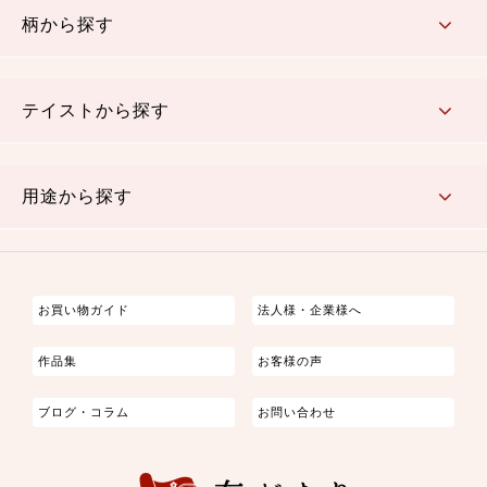
柄から探す
さくら柄
梅柄
和風花柄
洋テイスト花柄
植物柄
伝統柄・古典柄
飛鳥・奈良文様
かすり柄
動物柄
縞・ストライプ
水玉・ドット
チェック・格子
小紋柄
無地
テイストから探す
古典的
かわいい
華やか
モダン
レトロ
ベーシック
しぶい
男柄
おしゃれ
なごみ
洋テイスト
用途から探す
つまみ細工
ゆかた・じんべい
子供の着物
よさこい・舞台衣装
お祭り着
さむえ
エプロン・ホームウェア
ブラウス・シャツ・ワンピース
古ぶくさ
バッグ・ポーチ
インテリア
マスク
お買い物ガイド
法人様・企業様へ
作品集
お客様の声
ブログ・コラム
お問い合わせ