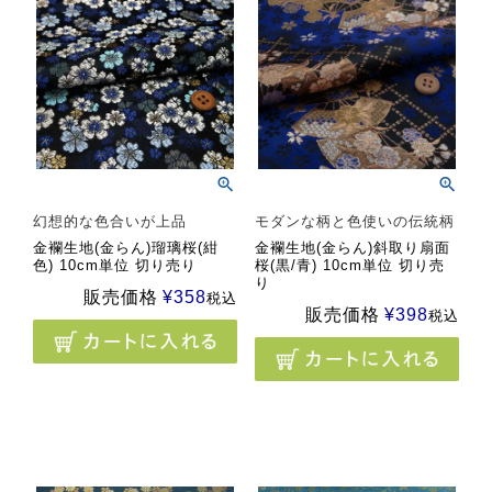
幻想的な色合いが上品
モダンな柄と色使いの伝統柄
金襴生地(金らん)瑠璃桜(紺
金襴生地(金らん)斜取り扇面
色) 10cm単位 切り売り
桜(黒/青) 10cm単位 切り売
り
販売価格
¥
358
税込
販売価格
¥
398
税込