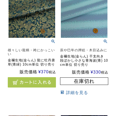
雄々しい龍柄・袴にかっこい
辰や巳年の押絵・木目込みに
い
金襴生地(金らん) 干支向き
金襴生地(金らん) 龍に牡丹唐
段ぼかし小さな青海波(青) 10
草(青緑) 10cm単位 切り売り
cm単位 切り売り
販売価格
¥
370
販売価格
¥
330
税込
税込
在庫切れ
詳細を見る