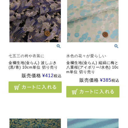
七五三の袴や衣装に
水色の花々が愛らしい
金襴生地(金らん) 波しぶき
金襴生地(金らん) 縦縞に梅と
(黒/青) 10cm単位 切り売り
八重桜(アイボリー/水色) 10c
m単位 切り売り
販売価格
¥
412
税込
販売価格
¥
385
税込