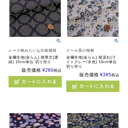
レース柄みたいな伝統模様
クール系の桜柄
金襴生地(金らん) 稜華文(濃
金襴生地(金らん) 桜流れ(ラ
紺) 10cm単位 切り売り
イトグレー/水色) 10cm単位
切り売り
販売価格
¥
260
税込
販売価格
¥
385
税込