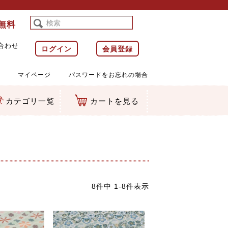
料無料
合わせ
ログイン
会員登録
マイページ
パスワードをお忘れの場合
カテゴリ一覧
カートを見る
等)
ルダー
ット類
カムマスコット
ラップ
8
件中
1
-
8
件表示