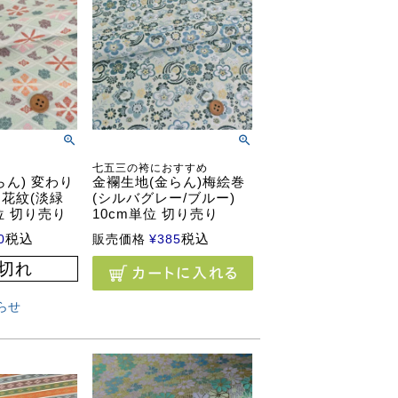
七五三の袴におすすめ
らん) 変わり
金襴生地(金らん)梅絵巻
花紋(淡緑
(シルバグレー/ブルー)
単位 切り売り
10cm単位 切り売り
税込
税込
0
販売価格
¥
385
切れ
らせ