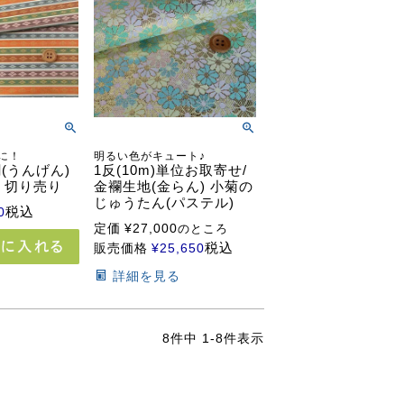
に！
明るい色がキュート♪
(うんげん)
1反(10m)単位お取寄せ/
位 切り売り
金襴生地(金らん) 小菊の
じゅうたん(パステル)
税込
0
定価
¥
27,000
のところ
税込
販売価格
¥
25,650
詳細を見る
8
件中
1
-
8
件表示