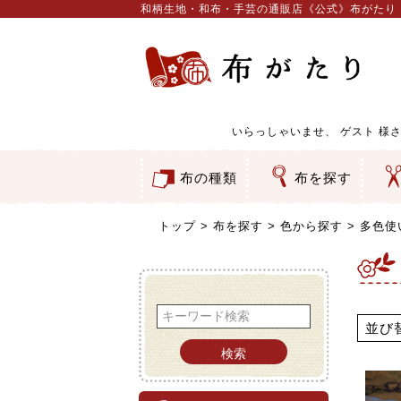
和柄生地・和布・手芸の通販店《公式》布がたり
いらっしゃいませ、
ゲスト
様さ
布の種類
布を探す
和柄生地
コットン／もめん生地
ちりめん生地
織物 金襴・裂地
りんず・ジャガード織生地
ポリエステル生地
服地
その他の生地
ちりめんカットロール
リボン
素材から探す
色から探す
柄から探す
テイストから探す
用途から探す
ち
刺
つ
動
ウ
バ
ア
押
カ
水
御
そ
トップ
布を探す
色から探す
多色使
並び
検索