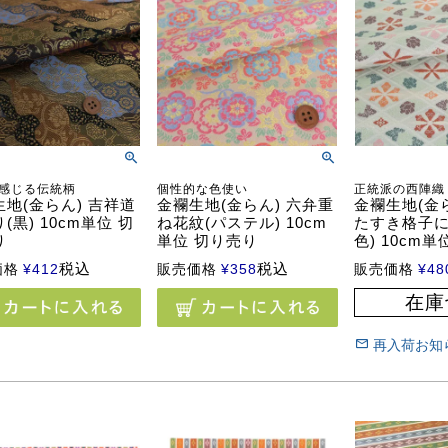
感じる伝統柄
個性的な色使い
正統派の西陣織
地(金らん) 吉祥道
金襴生地(金らん) 六弁重
金襴生地(金
(黒) 10cm単位 切
ね花紋(パステル) 10cm
たすき格子に
り
単位 切り売り
色) 10cm
税込
税込
価格
¥
412
販売価格
¥
358
販売価格
¥
48
在庫
再入荷お知