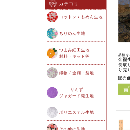
カテゴリ
コットン / もめん生地
ちりめん生地
つまみ細工生地
品格を
材料・キット等
金襴生
長取り
り売
織物 / 金襴・裂地
販売
りんず
ジャガード織生地
ポリエステル生地
その他の生地