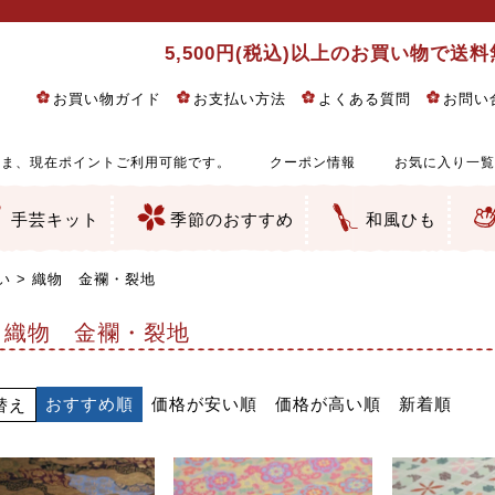
5,500円(税込)以上のお買い物で送
お買い物ガイド
お支払い方法
よくある質問
お問い
ま、現在ポイントご利用可能です。
クーポン情報
お気に入り一覧
手芸キット
季節のおすすめ
和風ひも
りめん細工・ちりめん手芸
し子・こぎん刺し
るし飾り・ひな祭り・端午の節句
物・干支
ェディング
ッグ・ポーチ・袋物
クセサリー・キーホルダー・根付類
絵・木目込み・手まり
ルトナージュ
引手芸
朱印帳
の他
和風花柄
モダン和風花柄
伝統柄
かすり柄
動物柄
縞・チェック・水玉など
その他の和風柄
洋風柄
グラデーション・ぼかし
無地・無地調
無地・手染めあづみ野木綿
ガーゼ生地
綿レース生地
つまみ細工向き
手ぬぐい
手芸用ちりめん
手芸用一越ちりめん
洗えるちりめん／ポリちりめん
正絹ちりめん／シルク
木綿ちりめん
オリジナル商品
西陣織 金襴・どんす類
西陣織 裂地・帯地
和柄りんず（綸子）生地・レーヨン
無地りんず（綸子）生地・レーヨン
ジャガード織
柄もの
無地・地模様
つまみ細工用カット済み生地
リネン／麻混生地
印伝調生地
たたみテープ／畳のへり
シルク生地
裏地
キュプラ・チュール
ゆかた・じんべい向き生地
つまみ細工生地・材料・キット等
七五三に～お子さまの着物向き生地
干支・正月手芸
つるしびな・つるし飾り
ひな祭り手作りキット
端午の節句手作りキット
鬼滅の刃・呪術廻戦特集
京都ちりめん手芸工房より・西端和美先生特集
コットン／木綿素材（混紡含む）
ポリエステル素材（混紡含む）
レーヨン素材
シルク素材
麻／リネン（混紡含む）
本掲載生地
赤・ピンク
黄色・オレンジ
茶・ベージュ
緑
青・紺
紫
白・アイボリー
黒・グレイ
金・銀
多色使い
リバーシブル
さくら柄
梅柄
和風花柄
洋テイスト花柄
植物柄
伝統柄・古典柄
飛鳥・奈良文様
かすり柄
動物柄
縞・ストライプ
水玉・ドット
チェック・格子
小紋柄
無地
古典的
かわいい
華やか
モダン
レトロ
ベーシック
しぶい
男柄
おしゃれ
なごみ
洋テイスト
つまみ細工
ゆかた・じんべい
子供の着物
ベビー袴&上着セット
よさこい・舞台衣装
お祭り着
さむえ
エプロン・ホームウェア
ブラウス・シャツ・ワンピース
古ぶくさ
バッグ・ポーチ
インテリア
マスク
ひな祭りちりめんキット
縁起物(ふくろう、まり、瓢箪
髪飾り・アクセサリー
根付・ストラップ・キーホ
巾着・がま口等
タペストリー
人形・動物
干支
その他
ふきん
コースター・ランチョンマ
バッグ・ポーチ類
その他
刺し子布（布のみ）
刺し子糸
つるしびな・つるし飾り
ひな祭り
端午の節句
動物
干支
リングピロー
ウェディングベア・ウエル
アクセサリー
ウェルカムボード
バッグ類
ポーチ類
ペンケース・メガネケース
コインケース
その他のケース・袋物
アクセサリー・髪飾り
キーホルダー・根付・スト
押絵
木目込み
手まり
たたみへり・たたみシート
ドールチャーム
編み物
刺しゅう
タペストリー
ビーズ手芸
布ぞうり
クリスマス・ハロウィン
その他のキット
夏休み手作り特集
ちりめん・木綿丸ひも
江戸打ちひも
人五・人八紐
メタリックヤーン／ひも
その他のひも
い
織物 金襴・裂地
織物 金襴・裂地
おすすめ順
価格が安い順
価格が高い順
新着順
替え