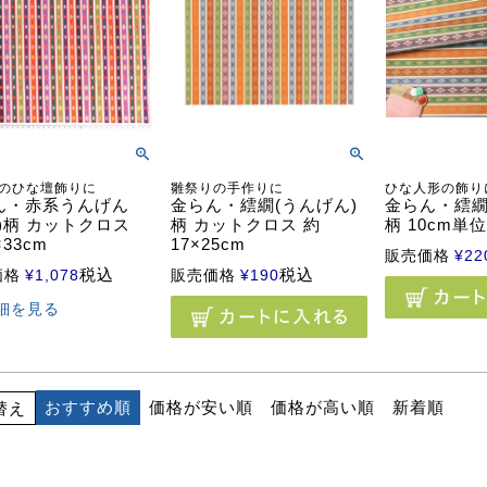
のひな壇飾りに
雛祭りの手作りに
ひな人形の飾り
ん・赤系うんげん
金らん・繧繝(うんげん)
金らん・繧繝
)柄 カットクロス
柄 カットクロス 約
柄 10cm単
×33cm
17×25cm
販売価格
¥
22
税込
税込
価格
¥
1,078
販売価格
¥
190
細を見る
おすすめ順
価格が安い順
価格が高い順
新着順
替え