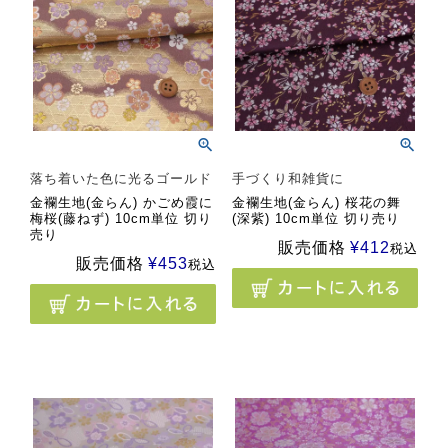
落ち着いた色に光るゴールド
手づくり和雑貨に
金襴生地(金らん) かごめ霞に
金襴生地(金らん) 桜花の舞
梅桜(藤ねず) 10cm単位 切り
(深紫) 10cm単位 切り売り
売り
販売価格
¥
412
税込
販売価格
¥
453
税込