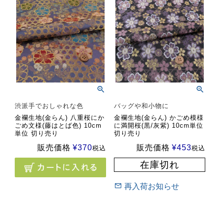
渋派手でおしゃれな色
バッグや和小物に
金襴生地(金らん) 八重桜にか
金襴生地(金らん) かごめ模様
ごめ文様(藤はとば色) 10cm
に満開桜(黒/灰紫) 10cm単位
単位 切り売り
切り売り
販売価格
¥
370
販売価格
¥
453
税込
税込
在庫切れ
再入荷お知らせ