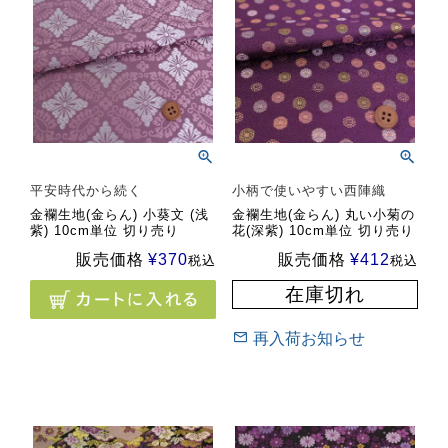
平安時代から続く
小柄で使いやすい西陣織
金襴生地(金らん) 小葵文 (浅
金襴生地(金らん) 丸い小菊の
紫) 10cm単位 切り売り
花(深紫) 10cm単位 切り売り
販売価格
¥
370
販売価格
¥
412
税込
税込
在庫切れ
再入荷お知らせ