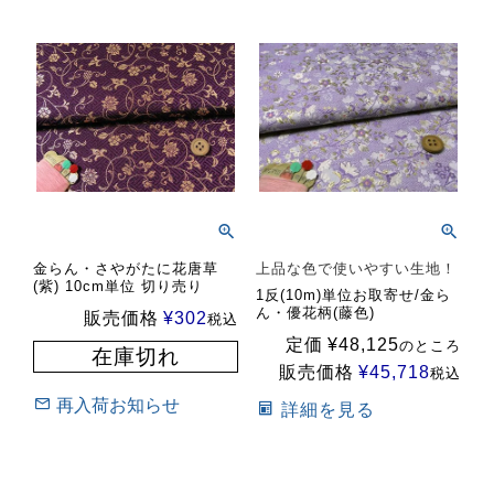
金らん・さやがたに花唐草
上品な色で使いやすい生地！
(紫) 10cm単位 切り売り
1反(10m)単位お取寄せ/金ら
ん・優花柄(藤色)
販売価格
¥
302
税込
定価
¥
48,125
のところ
在庫切れ
販売価格
¥
45,718
税込
再入荷お知らせ
詳細を見る