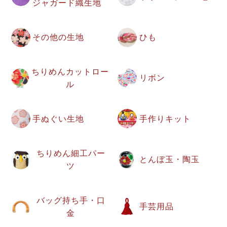
ジャガード織生地
その他の生地
ひも
ちりめんカットロー
リボン
ル
手ぬぐい生地
手作りキット
ちりめん細工パー
とんぼ玉・陶玉
ツ
バッグ持ち手・口
手芸用品
金