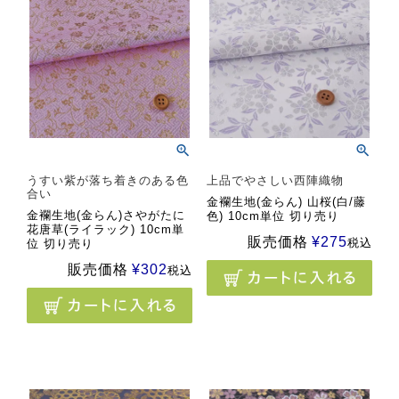
うすい紫が落ち着きのある色
上品でやさしい西陣織物
合い
金襴生地(金らん) 山桜(白/藤
金襴生地(金らん)さやがたに
色) 10cm単位 切り売り
花唐草(ライラック) 10cm単
販売価格
¥
275
税込
位 切り売り
販売価格
¥
302
税込