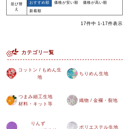
おすすめ順
価格が安い順
価格が高い順
並び替
え
新着順
17
件中
1
-
17
件表示
カテゴリ一覧
コットン / もめん生
ちりめん生地
地
つまみ細工生地
織物 / 金襴・裂地
材料・キット等
りんず
ポリエステル生地