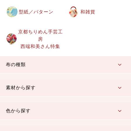
型紙／パターン
和雑貨
京都ちりめん手芸工
房
西端和美さん特集
布の種類
コットン／もめん生地
ちりめん生地
織物 金襴・裂地
りんず・ジャガード織生地
ポリエステル生地
その他の生地
ちりめんカットロール
リボン
素材から探す
コットン／木綿素材（混紡含む）
ポリエステル素材（混紡含む）
レーヨン素材
シルク素材
麻／リネン（混紡含む）
本掲載生地
色から探す
赤・ピンク
黄色・オレンジ
茶・ベージュ
緑
青・紺
紫
白・アイボリー
黒・グレイ
金・銀
多色使い
リバーシブル