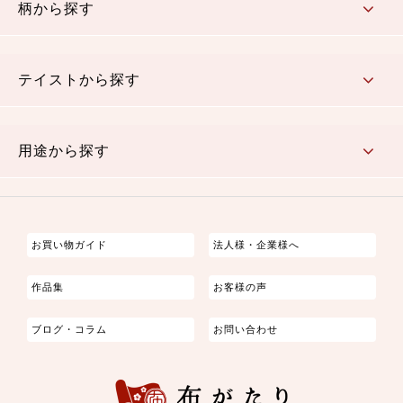
柄から探す
さくら柄
梅柄
和風花柄
洋テイスト花柄
植物柄
伝統柄・古典柄
飛鳥・奈良文様
かすり柄
動物柄
縞・ストライプ
水玉・ドット
チェック・格子
小紋柄
無地
テイストから探す
古典的
かわいい
華やか
モダン
レトロ
ベーシック
しぶい
男柄
おしゃれ
なごみ
洋テイスト
用途から探す
つまみ細工
ゆかた・じんべい
子供の着物
よさこい・舞台衣装
お祭り着
さむえ
エプロン・ホームウェア
ブラウス・シャツ・ワンピース
古ぶくさ
バッグ・ポーチ
インテリア
マスク
お買い物ガイド
法人様・企業様へ
作品集
お客様の声
ブログ・コラム
お問い合わせ