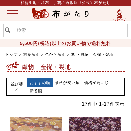
和柄生地・和布・手芸の通販店《公式》布がたり
ME
NU
5,500円(税込)以上のお買い物で送料無料
トップ
布を探す
色から探す
紫
織物 金襴・裂地
織物 金襴・裂地
おすすめ順
価格が安い順
価格が高い順
並び替
え
新着順
17
件中
1
-
17
件表示