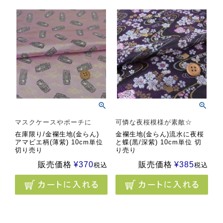
マスクケースやポーチに
可憐な夜桜模様が素敵☆
在庫限り/金襴生地(金らん)
金襴生地(金らん)流水に夜桜
アマビエ柄(薄紫) 10cm単位
と蝶(黒/深紫) 10cm単位 切
切り売り
り売り
販売価格
¥
370
販売価格
¥
385
税込
税込