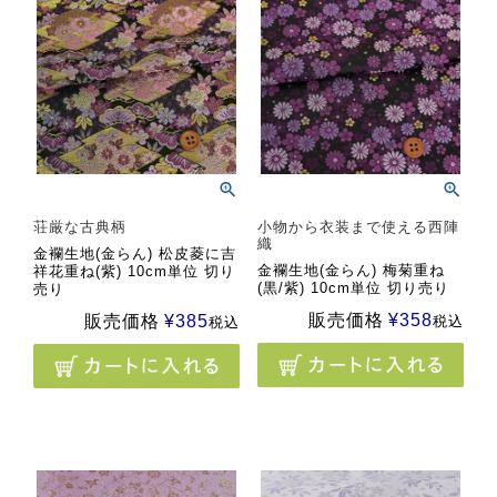
荘厳な古典柄
小物から衣装まで使える西陣
織
金襴生地(金らん) 松皮菱に吉
金襴生地(金らん) 梅菊重ね
祥花重ね(紫) 10cm単位 切り
(黒/紫) 10cm単位 切り売り
売り
販売価格
¥
358
販売価格
¥
385
税込
税込