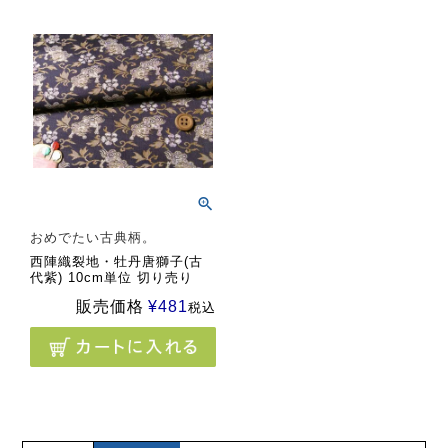
おめでたい古典柄。
西陣織裂地・牡丹唐獅子(古
代紫) 10cm単位 切り売り
販売価格
¥
481
税込