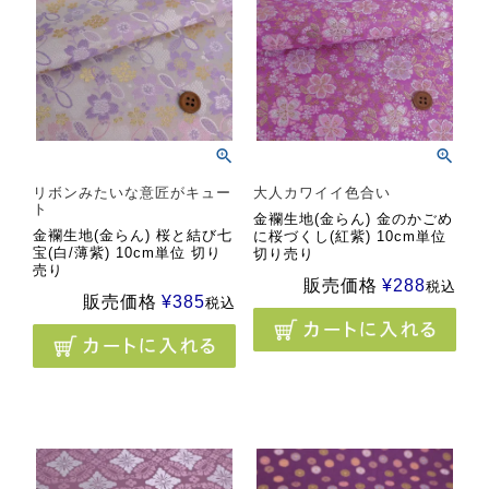
リボンみたいな意匠がキュー
大人カワイイ色合い
ト
金襴生地(金らん) 金のかごめ
金襴生地(金らん) 桜と結び七
に桜づくし(紅紫) 10cm単位
宝(白/薄紫) 10cm単位 切り
切り売り
売り
販売価格
¥
288
税込
販売価格
¥
385
税込