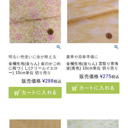
明るい色使いに金が映える
慶事や迎春準備に
金襴生地(金らん) 金のかごめ
金襴生地(金らん) 雲取り青海
に桜づくし(クリームイエロ
波(黄色) 10cm単位 切り売り
ー) 10cm単位 切り売り
販売価格
¥
275
税込
販売価格
¥
288
税込