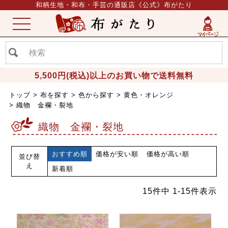
和柄生地・和布・手芸の通販店《公式》布がたり
ME
NU
5,500円(税込)以上のお買い物で送料無料
トップ
布を探す
色から探す
黄色・オレンジ
織物 金襴・裂地
織物 金襴・裂地
おすすめ順
価格が安い順
価格が高い順
並び替
え
新着順
15
件中
1
-
15
件表示