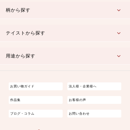
赤・ピンク
黄色・オレンジ
茶・ベージュ
緑
青・紺
紫
白・アイボリー
黒・グレイ
金・銀
多色使い
リバーシブル
柄から探す
さくら柄
梅柄
和風花柄
洋テイスト花柄
植物柄
伝統柄・古典柄
飛鳥・奈良文様
かすり柄
動物柄
縞・ストライプ
水玉・ドット
チェック・格子
小紋柄
無地
テイストから探す
古典的
かわいい
華やか
モダン
レトロ
ベーシック
しぶい
男柄
おしゃれ
なごみ
洋テイスト
用途から探す
つまみ細工
ゆかた・じんべい
子供の着物
よさこい・舞台衣装
お祭り着
さむえ
エプロン・ホームウェア
ブラウス・シャツ・ワンピース
古ぶくさ
バッグ・ポーチ
インテリア
マスク
お買い物ガイド
法人様・企業様へ
作品集
お客様の声
ブログ・コラム
お問い合わせ