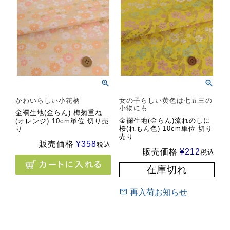
かわいらしい小花柄
女の子らしい黄色は七五三の
小物にも
金襴生地(金らん) 梅菊重ね
金襴生地(金らん)流れのしに
(オレンジ) 10cm単位 切り売
桜(れもん色) 10cm単位 切り
り
売り
販売価格
¥
358
税込
販売価格
¥
212
税込
在庫切れ
再入荷お知らせ