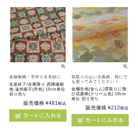
名物裂柄・手作り古帛紗に
気取りのない古典柄。何にで
も使ってみてください！
生産終了/在庫限り 西陣織裂
金襴生地(金らん)雲取りに飛
地 遠州緞子(丹色) 10cm単位
び花菱柄(クリーム色) 10cm
切り売り
単位 切り売り
販売価格
¥
481
税込
販売価格
¥
212
税込