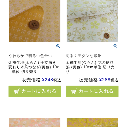
やわらかで明るい色合い
明るくモダンな印象
金襴生地(金らん) 干支向き
金襴生地(金らん) 花の結晶
変わり木瓜つなぎ(黄色) 10c
(白/黄色) 10cm単位 切り売
m単位 切り売り
り
販売価格
¥
248
販売価格
¥
288
税込
税込