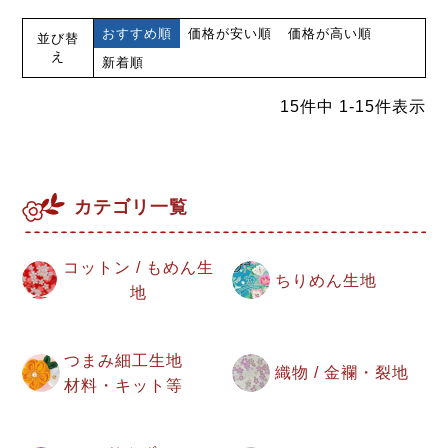
おすすめ順
価格が安い順
価格が高い順
並び替
え
新着順
15
件中
1
-
15
件表示
カテゴリ一覧
コットン / もめん生
ちりめん生地
地
つまみ細工生地
織物 / 金襴・裂地
材料・キット等