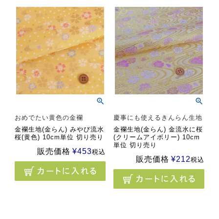
おめでたい黄色の金襴
慶事にも使えるきんらん生地
金襴生地(金らん) みやび流水
金襴生地(金らん) 金流水に桜
桜(黄色) 10cm単位 切り売り
(クリームアイボリー) 10cm
単位 切り売り
販売価格
¥
453
税込
販売価格
¥
212
税込