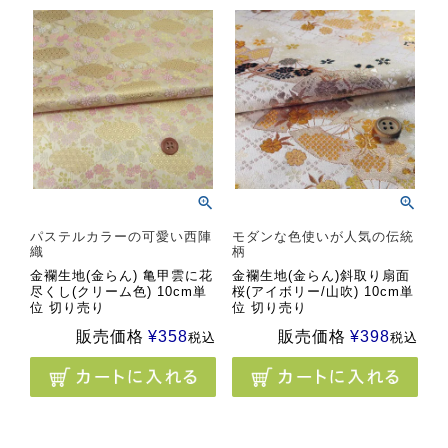
パステルカラーの可愛い西陣
モダンな色使いが人気の伝統
織
柄
金襴生地(金らん) 亀甲雲に花
金襴生地(金らん)斜取り扇面
尽くし(クリーム色) 10cm単
桜(アイボリー/山吹) 10cm単
位 切り売り
位 切り売り
販売価格
¥
358
販売価格
¥
398
税込
税込