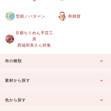
型紙／パターン
和雑貨
京都ちりめん手芸工
房
西端和美さん特集
布の種類
コットン／もめん生地
ちりめん生地
織物 金襴・裂地
りんず・ジャガード織生地
ポリエステル生地
その他の生地
ちりめんカットロール
リボン
素材から探す
コットン／木綿素材（混紡含む）
ポリエステル素材（混紡含む）
レーヨン素材
シルク素材
麻／リネン（混紡含む）
本掲載生地
色から探す