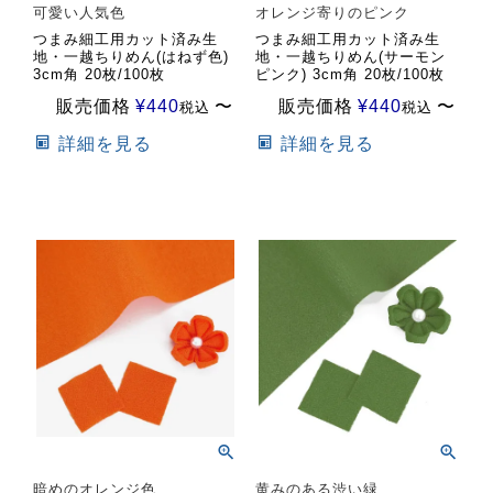
可愛い人気色
オレンジ寄りのピンク
つまみ細工用カット済み生
つまみ細工用カット済み生
地・一越ちりめん(はねず色)
地・一越ちりめん(サーモン
3cm角 20枚/100枚
ピンク) 3cm角 20枚/100枚
販売価格
¥
440
〜
販売価格
¥
440
〜
税込
税込
詳細を見る
詳細を見る
暗めのオレンジ色
黄みのある渋い緑