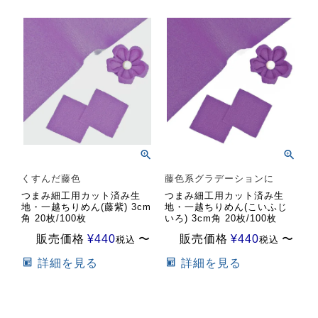
くすんだ藤色
藤色系グラデーションに
つまみ細工用カット済み生
つまみ細工用カット済み生
地・一越ちりめん(藤紫) 3cm
地・一越ちりめん(こいふじ
角 20枚/100枚
いろ) 3cm角 20枚/100枚
販売価格
¥
440
〜
販売価格
¥
440
〜
税込
税込
詳細を見る
詳細を見る