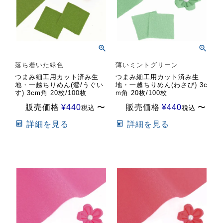
落ち着いた緑色
薄いミントグリーン
つまみ細工用カット済み生
つまみ細工用カット済み生
地・一越ちりめん(鶯/うぐい
地・一越ちりめん(わさび) 3c
す) 3cm角 20枚/100枚
m角 20枚/100枚
販売価格
¥
440
〜
販売価格
¥
440
〜
税込
税込
詳細を見る
詳細を見る