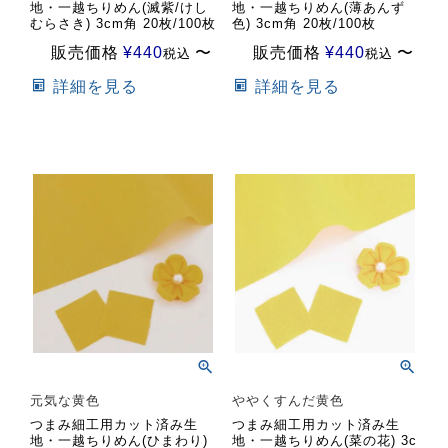
地・一越ちりめん(滅紫/けし
地・一越ちりめん(薄あんず
むらさき) 3cm角 20枚/100枚
色) 3cm角 20枚/100枚
販売価格
¥
440
〜
販売価格
¥
440
〜
税込
税込
詳細を見る
詳細を見る
元気な黄色
ややくすんだ黄色
つまみ細工用カット済み生
つまみ細工用カット済み生
地・一越ちりめん(ひまわり)
地・一越ちりめん(菜の花) 3c