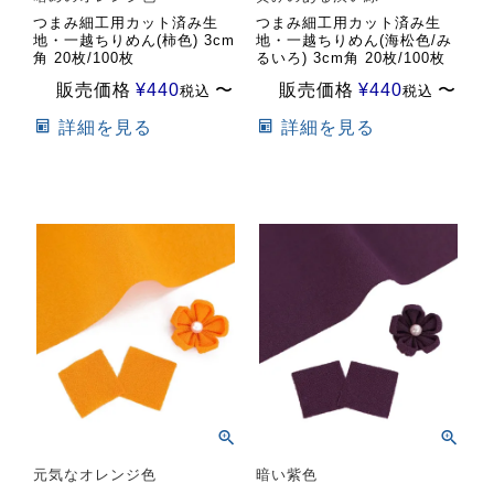
つまみ細工用カット済み生
つまみ細工用カット済み生
地・一越ちりめん(柿色) 3cm
地・一越ちりめん(海松色/み
角 20枚/100枚
るいろ) 3cm角 20枚/100枚
販売価格
¥
440
〜
販売価格
¥
440
〜
税込
税込
詳細を見る
詳細を見る
元気なオレンジ色
暗い紫色