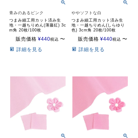
青みのあるピンク
ややソフトな白
つまみ細工用カット済み生
つまみ細工用カット済み生
地・一越ちりめん(薄藤紅) 3c
地・一越ちりめん(しらゆり
m角 20枚/100枚
色) 3cm角 20枚/100枚
販売価格
¥
440
〜
販売価格
¥
440
〜
税込
税込
詳細を見る
詳細を見る