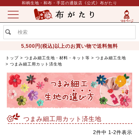
和柄生地・和布・手芸の通販店《公式》布がたり
ME
NU
5,500円(税込)以上のお買い物で送料無料
トップ
つまみ細工生地・材料・キット等
つまみ細工生地
つまみ細工用カット済生地
つまみ細工用カット済生地
2
件中
1
-
2
件表示