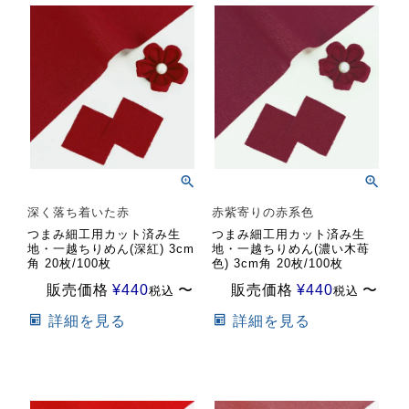
深く落ち着いた赤
赤紫寄りの赤系色
つまみ細工用カット済み生
つまみ細工用カット済み生
地・一越ちりめん(深紅) 3cm
地・一越ちりめん(濃い木苺
角 20枚/100枚
色) 3cm角 20枚/100枚
販売価格
¥
440
〜
販売価格
¥
440
〜
税込
税込
詳細を見る
詳細を見る