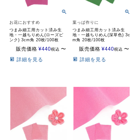
お花におすすめ
葉っぱ作りに
つまみ細工用カット済み生
つまみ細工用カット済み生
地・一越ちりめん(ローズピ
地・一越ちりめん(深草色) 3c
ンク) 3cm角 20枚/100枚
m角 20枚/100枚
販売価格
¥
440
〜
販売価格
¥
440
〜
税込
税込
詳細を見る
詳細を見る