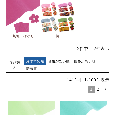
無地・ぼかし
柄
2
件中
1
-
2
件表示
おすすめ順
価格が安い順
価格が高い順
並び替
え
新着順
141
件中
1
-
100
件表示
1
2