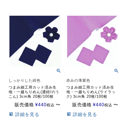
しっかりした紺色
赤みの薄紫色
つまみ細工用カット済み生
つまみ細工用カット済み生
地・一越ちりめん(濃紺/のう
地・一越ちりめん(ライラッ
こん) 3cm角 20枚/100枚
ク) 3cm角 20枚/100枚
販売価格
¥
440
〜
販売価格
¥
440
〜
税込
税込
詳細を見る
詳細を見る