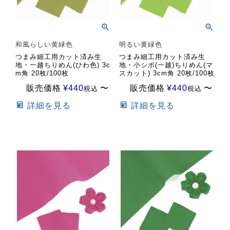
和風らしい黄緑色
明るい黄緑色
つまみ細工用カット済み生
つまみ細工用カット済み生
地・一越ちりめん(ひわ色) 3c
地・小シボ(一越)ちりめん(マ
m角 20枚/100枚
スカット) 3cm角 20枚/100枚
販売価格
¥
440
〜
販売価格
¥
440
〜
税込
税込
詳細を見る
詳細を見る