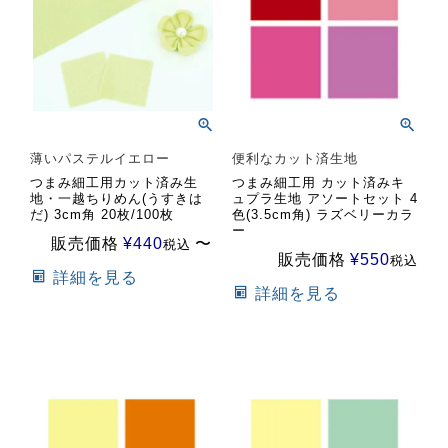
薄いパステルイエロー
便利なカット済生地
つまみ細工用カット済み生
つまみ細工用 カット済みキ
地・一越ちりめん(うすきは
ュプラ生地 アソートセット 4
だ) 3cm角 20枚/100枚
色(3.5cm角) ラズベリーカラ
ー
販売価格
¥
440
〜
税込
販売価格
¥
550
税込
詳細を見る
詳細を見る