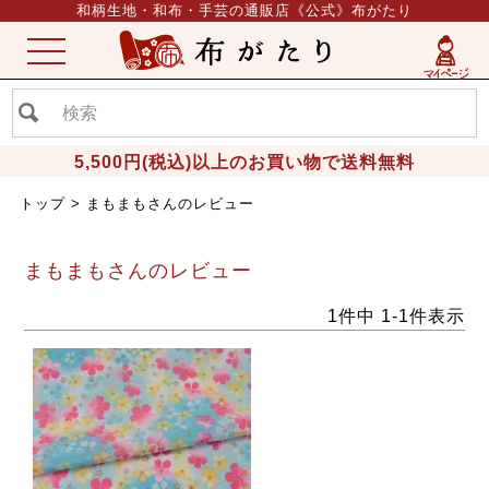
和柄生地・和布・手芸の通販店《公式》布がたり
ME
NU
5,500円(税込)以上のお買い物で送料無料
トップ
まもまもさんのレビュー
まもまもさんのレビュー
1
件中
1
-
1
件表示