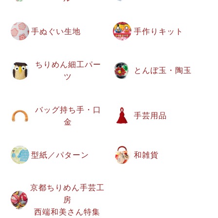
手ぬぐい生地
手作りキット
ちりめん細工パー
とんぼ玉・陶玉
ツ
バッグ持ち手・口
手芸用品
金
型紙／パターン
和雑貨
京都ちりめん手芸工
房
西端和美さん特集