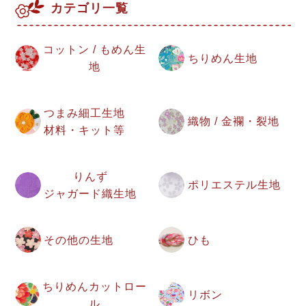
カテゴリ一覧
コットン / もめん生
ちりめん生地
地
つまみ細工生地
織物 / 金襴・裂地
材料・キット等
りんず
ポリエステル生地
ジャガード織生地
その他の生地
ひも
ちりめんカットロー
リボン
ル