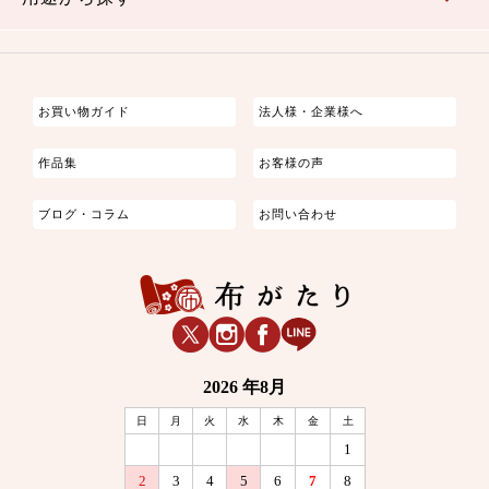
つまみ細工
ゆかた・じんべい
子供の着物
よさこい・舞台衣装
お祭り着
さむえ
エプロン・ホームウェア
ブラウス・シャツ・ワンピース
古ぶくさ
バッグ・ポーチ
インテリア
マスク
お買い物ガイド
法人様・企業様へ
作品集
お客様の声
ブログ・コラム
お問い合わせ