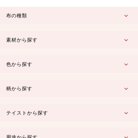
布の種類
コットン／もめん生地
ちりめん生地
織物 金襴・裂地
りんず・ジャガード織生地
ポリエステル生地
その他の生地
ちりめんカットロール
リボン
素材から探す
コットン／木綿素材（混紡含む）
ポリエステル素材（混紡含む）
レーヨン素材
シルク素材
麻／リネン（混紡含む）
本掲載生地
色から探す
赤・ピンク
黄色・オレンジ
茶・ベージュ
緑
青・紺
紫
白・アイボリー
黒・グレイ
金・銀
多色使い
リバーシブル
柄から探す
さくら柄
梅柄
和風花柄
洋テイスト花柄
植物柄
伝統柄・古典柄
飛鳥・奈良文様
かすり柄
動物柄
縞・ストライプ
水玉・ドット
チェック・格子
小紋柄
無地
テイストから探す
古典的
かわいい
華やか
モダン
レトロ
ベーシック
しぶい
男柄
おしゃれ
なごみ
洋テイスト
用途から探す