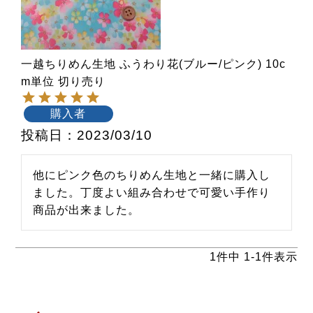
一越ちりめん生地 ふうわり花(ブルー/ピンク) 10c
m単位 切り売り
購入者
投稿日
2023/03/10
他にピンク色のちりめん生地と一緒に購入し
ました。丁度よい組み合わせで可愛い手作り
商品が出来ました。
1
件中
1
-
1
件表示