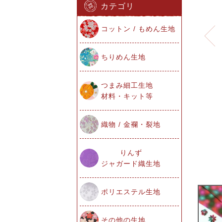
カテゴリ
コットン / もめん生地
ちりめん生地
つまみ細工生地
材料・キット等
織物 / 金襴・裂地
りんず
ジャガード織生地
ポリエステル生地
その他の生地