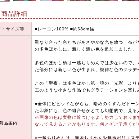
商品詳細
材・サイズ等
■レーヨン100% ■約68cm幅
重なり合った色たちがあざやかな光を放つ、布が
の多色ぼかしに、新しく濃い色を追加しました。
多色のぼかし柄は一越ちりめんでは少ないので、
た部分には新しい色が生まれ、複雑な色のグラデ
この「聖夜」は多色ぼかし第一弾の「光彩」より
工のような小さな作品でもグラデーションを楽し
●全体にビビッドながらも、暗めのくすんだトー
た印象にも。色の組合せがとても幻想的で、見る
※画像の色は実物に近づけるよう努力しておりま
商品案内
なって見えることがあります。何とぞご了承くだ
○一越ちりめんは、無地ちりめんや無地ポリエス