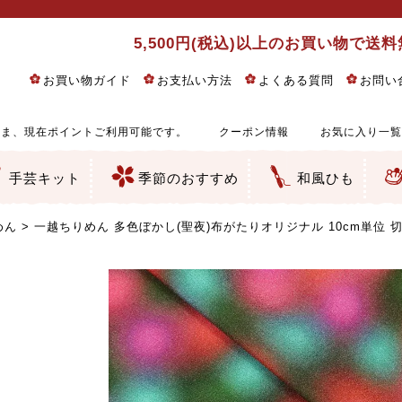
5,500円(税込)以上のお買い物で送
お買い物ガイド
お支払い方法
よくある質問
お問い
ま、現在ポイントご利用可能です。
クーポン情報
お気に入り一覧
手芸キット
季節のおすすめ
和風ひも
りめん細工・ちりめん手芸
し子・こぎん刺し
るし飾り・ひな祭り・端午の節句
物・干支
ェディング
ッグ・ポーチ・袋物
クセサリー・キーホルダー・根付類
絵・木目込み・手まり
ルトナージュ
引手芸
朱印帳
の他
和風花柄
モダン和風花柄
伝統柄
かすり柄
動物柄
縞・チェック・水玉など
その他の和風柄
洋風柄
グラデーション・ぼかし
無地・無地調
無地・手染めあづみ野木綿
ガーゼ生地
綿レース生地
つまみ細工向き
手ぬぐい
手芸用ちりめん
手芸用一越ちりめん
洗えるちりめん／ポリちりめん
正絹ちりめん／シルク
木綿ちりめん
オリジナル商品
西陣織 金襴・どんす類
西陣織 裂地・帯地
和柄りんず（綸子）生地・レーヨン
無地りんず（綸子）生地・レーヨン
ジャガード織
柄もの
無地・地模様
つまみ細工用カット済み生地
リネン／麻混生地
印伝調生地
たたみテープ／畳のへり
シルク生地
裏地
キュプラ・チュール
ゆかた・じんべい向き生地
つまみ細工生地・材料・キット等
七五三に～お子さまの着物向き生地
干支・正月手芸
つるしびな・つるし飾り
ひな祭り手作りキット
端午の節句手作りキット
鬼滅の刃・呪術廻戦特集
京都ちりめん手芸工房より・西端和美先生特集
コットン／木綿素材（混紡含む）
ポリエステル素材（混紡含む）
レーヨン素材
シルク素材
麻／リネン（混紡含む）
本掲載生地
赤・ピンク
黄色・オレンジ
茶・ベージュ
緑
青・紺
紫
白・アイボリー
黒・グレイ
金・銀
多色使い
リバーシブル
さくら柄
梅柄
和風花柄
洋テイスト花柄
植物柄
伝統柄・古典柄
飛鳥・奈良文様
かすり柄
動物柄
縞・ストライプ
水玉・ドット
チェック・格子
小紋柄
無地
古典的
かわいい
華やか
モダン
レトロ
ベーシック
しぶい
男柄
おしゃれ
なごみ
洋テイスト
つまみ細工
ゆかた・じんべい
子供の着物
ベビー袴&上着セット
よさこい・舞台衣装
お祭り着
さむえ
エプロン・ホームウェア
ブラウス・シャツ・ワンピース
古ぶくさ
バッグ・ポーチ
インテリア
マスク
ひな祭りちりめんキット
縁起物(ふくろう、まり、瓢箪
髪飾り・アクセサリー
根付・ストラップ・キーホ
巾着・がま口等
タペストリー
人形・動物
干支
その他
ふきん
コースター・ランチョンマ
バッグ・ポーチ類
その他
刺し子布（布のみ）
刺し子糸
つるしびな・つるし飾り
ひな祭り
端午の節句
動物
干支
リングピロー
ウェディングベア・ウエル
アクセサリー
ウェルカムボード
バッグ類
ポーチ類
ペンケース・メガネケース
コインケース
その他のケース・袋物
アクセサリー・髪飾り
キーホルダー・根付・スト
押絵
木目込み
手まり
たたみへり・たたみシート
ドールチャーム
編み物
刺しゅう
タペストリー
ビーズ手芸
布ぞうり
クリスマス・ハロウィン
その他のキット
夏休み手作り特集
ちりめん・木綿丸ひも
江戸打ちひも
人五・人八紐
メタリックヤーン／ひも
その他のひも
めん
一越ちりめん 多色ぼかし(聖夜)布がたりオリジナル 10cm単位 