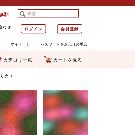
料無料
合わせ
ログイン
会員登録
マイページ
パスワードをお忘れの場合
カテゴリ一覧
カートを見る
等)
ルダー
ット類
カムマスコット
ラップ
切り売り