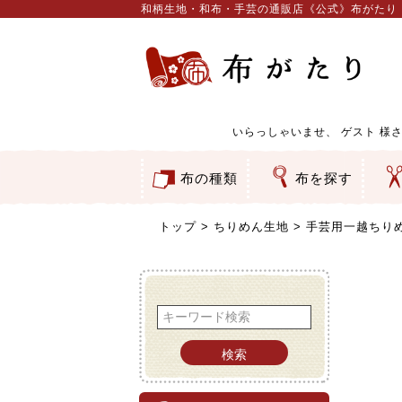
和柄生地・和布・手芸の通販店《公式》布がたり
いらっしゃいませ、
ゲスト
様さ
布の種類
布を探す
和柄生地
コットン／もめん生地
ちりめん生地
織物 金襴・裂地
りんず・ジャガード織生地
ポリエステル生地
服地
その他の生地
ちりめんカットロール
リボン
素材から探す
色から探す
柄から探す
テイストから探す
用途から探す
ち
刺
つ
動
ウ
バ
ア
押
カ
水
御
そ
トップ
ちりめん生地
手芸用一越ちり
検索