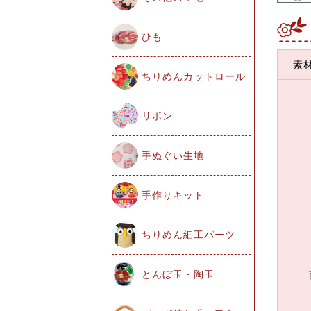
ひも
素
ちりめんカットロール
リボン
手ぬぐい生地
手作りキット
ちりめん細工パーツ
とんぼ玉・陶玉