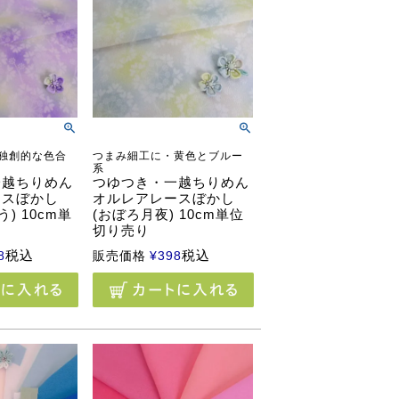
独創的な色合
つまみ細工に・黄色とブルー
系
一越ちりめん
つゆつき・一越ちりめん
ースぼかし
オルレアレースぼかし
) 10cm単
(おぼろ月夜) 10cm単位
切り売り
税込
税込
8
販売価格
¥
398