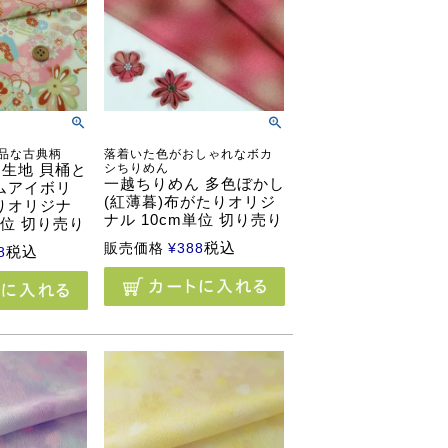
品な古典柄
落着いた色がおしゃれなボカ
生地 貝桶と
シちりめん
一越ちりめん 多色ぼかし
ムアイボリ
(紅薄暮)布がたりオリジ
りオリジナ
ナル 10cm単位 切り売り
単位 切り売り
税込
販売価格
¥
388
税込
8