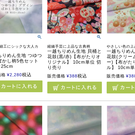
細工にシックな大人カ
縮緬手芸に上品な古典柄
やさしい色の上
一越ちりめん生地 貝桶と
一越ちりめん
ちりめん生地 つゆつ
花鼓(黒/赤)【布がたりオ
花鼓(クリー
ぼかし柄5色セット
リジナル】 10cm単位 切
ー)【布がた
×25cm
り売り
ル】 10cm
税込
価格
¥
2,280
税込
販売価格
¥
388
販売価格
¥
38