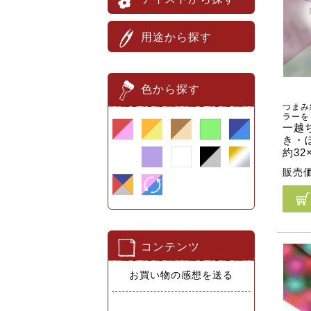
用途から探す
色から探す
つまみ
ラーを
一越
き・
約32
販売
コンテンツ
お買い物の感想を送る