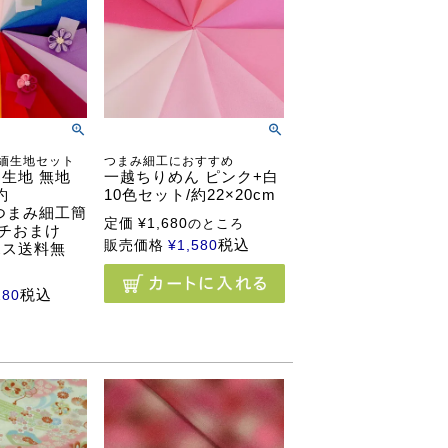
緬生地セット
つまみ細工におすすめ
生地 無地
一越ちりめん ピンク+白
約
10色セット/約22×20cm
（つまみ細工簡
定価
¥
1,680
のところ
チおまけ
税込
販売価格
¥
1,580
ポス送料無
税込
280
る