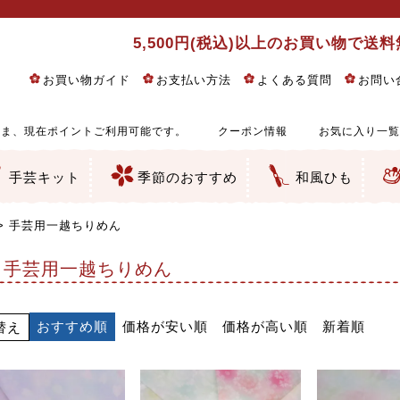
5,500円(税込)以上のお買い物で送
お買い物ガイド
お支払い方法
よくある質問
お問い
ま、現在ポイントご利用可能です。
クーポン情報
お気に入り一覧
手芸キット
季節のおすすめ
和風ひも
りめん細工・ちりめん手芸
し子・こぎん刺し
るし飾り・ひな祭り・端午の節句
物・干支
ェディング
ッグ・ポーチ・袋物
クセサリー・キーホルダー・根付類
絵・木目込み・手まり
ルトナージュ
引手芸
朱印帳
の他
和風花柄
モダン和風花柄
伝統柄
かすり柄
動物柄
縞・チェック・水玉など
その他の和風柄
洋風柄
グラデーション・ぼかし
無地・無地調
無地・手染めあづみ野木綿
ガーゼ生地
綿レース生地
つまみ細工向き
手ぬぐい
手芸用ちりめん
手芸用一越ちりめん
洗えるちりめん／ポリちりめん
正絹ちりめん／シルク
木綿ちりめん
オリジナル商品
西陣織 金襴・どんす類
西陣織 裂地・帯地
和柄りんず（綸子）生地・レーヨン
無地りんず（綸子）生地・レーヨン
ジャガード織
柄もの
無地・地模様
つまみ細工用カット済み生地
リネン／麻混生地
印伝調生地
たたみテープ／畳のへり
シルク生地
裏地
キュプラ・チュール
ゆかた・じんべい向き生地
つまみ細工生地・材料・キット等
七五三に～お子さまの着物向き生地
干支・正月手芸
つるしびな・つるし飾り
ひな祭り手作りキット
端午の節句手作りキット
鬼滅の刃・呪術廻戦特集
京都ちりめん手芸工房より・西端和美先生特集
コットン／木綿素材（混紡含む）
ポリエステル素材（混紡含む）
レーヨン素材
シルク素材
麻／リネン（混紡含む）
本掲載生地
赤・ピンク
黄色・オレンジ
茶・ベージュ
緑
青・紺
紫
白・アイボリー
黒・グレイ
金・銀
多色使い
リバーシブル
さくら柄
梅柄
和風花柄
洋テイスト花柄
植物柄
伝統柄・古典柄
飛鳥・奈良文様
かすり柄
動物柄
縞・ストライプ
水玉・ドット
チェック・格子
小紋柄
無地
古典的
かわいい
華やか
モダン
レトロ
ベーシック
しぶい
男柄
おしゃれ
なごみ
洋テイスト
つまみ細工
ゆかた・じんべい
子供の着物
ベビー袴&上着セット
よさこい・舞台衣装
お祭り着
さむえ
エプロン・ホームウェア
ブラウス・シャツ・ワンピース
古ぶくさ
バッグ・ポーチ
インテリア
マスク
ひな祭りちりめんキット
縁起物(ふくろう、まり、瓢箪
髪飾り・アクセサリー
根付・ストラップ・キーホ
巾着・がま口等
タペストリー
人形・動物
干支
その他
ふきん
コースター・ランチョンマ
バッグ・ポーチ類
その他
刺し子布（布のみ）
刺し子糸
つるしびな・つるし飾り
ひな祭り
端午の節句
動物
干支
リングピロー
ウェディングベア・ウエル
アクセサリー
ウェルカムボード
バッグ類
ポーチ類
ペンケース・メガネケース
コインケース
その他のケース・袋物
アクセサリー・髪飾り
キーホルダー・根付・スト
押絵
木目込み
手まり
たたみへり・たたみシート
ドールチャーム
編み物
刺しゅう
タペストリー
ビーズ手芸
布ぞうり
クリスマス・ハロウィン
その他のキット
夏休み手作り特集
ちりめん・木綿丸ひも
江戸打ちひも
人五・人八紐
メタリックヤーン／ひも
その他のひも
手芸用一越ちりめん
手芸用一越ちりめん
おすすめ順
価格が安い順
価格が高い順
新着順
替え