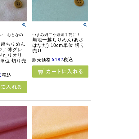
ン・おとなの
つまみ細工や縮緬手芸に！
無地一越ちりめん(あさ
一越ちりめん
はなだ) 10cm単位 切り
や／薄グレ
売り
がたりオリ
税込
販売価格
¥
182
m単位 切り売
税込
8