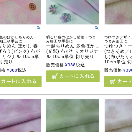
色のぼかしちりめん・
明るい色のぼかし縮緬・つま
つゆつきデザイ
細工や手芸に
み細工や手芸に
つまみ細工に
ちりめん ぼかし 春
一越ちりめん 多色ぼかし
つゆつき・
ろう(ピンク) 布が
(光彩) 布がたりオリジナ
(つきそめ／
リジナル 10cm単
ル 10cm単位 切り売り
し)布がたり
切り売り
10cm単位 
税込
販売価格
¥
388
税込
価格
¥
388
販売価格
¥
39