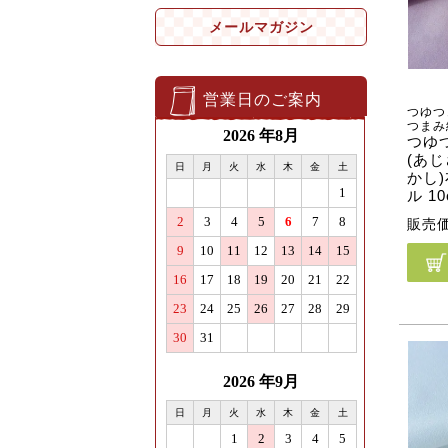
メールマガジン
営業日のご案内
つゆつ
つまみ
つゆ
(あ
かし
ル 1
販売