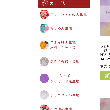
カテゴリ
コットン / もめん生地
ちりめん生地
つまみ細工生地
つまみ
材料・キット等
一越
げろ
34×2
織物 / 金襴・裂地
販売
りんず
ジャガード織生地
ポリエステル生地
その他の生地