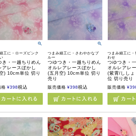
細工に・ローズピンク
つまみ細工に・さわやかなブ
つまみ細工に・
い
ルー
わせ
つき・一越ちりめん
つゆつき・一越ちりめん
つゆつき・
レアレースぼかし
オルレアレースぼかし
オルレアレ
空) 10cm単位 切り
(五月空) 10cm単位 切り
(紫霄/ししょう
売り
位 切り売り
税込
税込
価格
¥
398
販売価格
¥
398
販売価格
¥
39