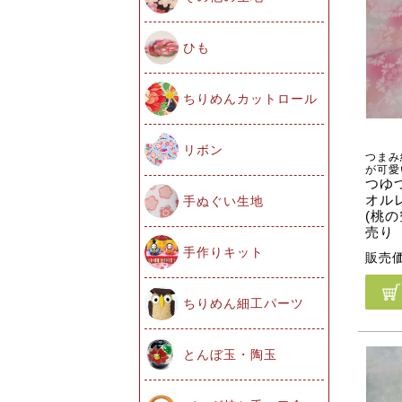
ひも
ちりめんカットロール
リボン
つまみ
が可愛
つゆ
オル
手ぬぐい生地
(桃の
売り
手作りキット
販売
ちりめん細工パーツ
とんぼ玉・陶玉