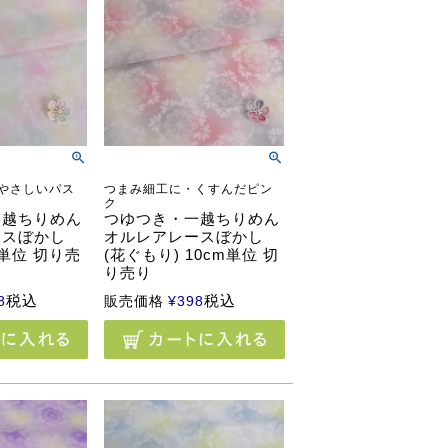
やさしいパス
つまみ細工に・くすんだピン
ク
一越ちりめん
つゆつき・一越ちりめん
ースぼかし
オルレアレースぼかし
m単位 切り売
(花ぐもり) 10cm単位 切
り売り
税込
税込
8
販売価格
¥
398