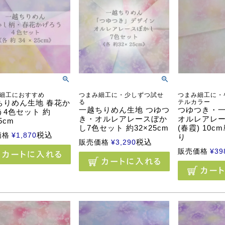
細工におすすめ
つまみ細工に・少しずつ試せ
つまみ細工に・
ちりめん生地 春花か
る
テルカラー
一越ちりめん生地 つゆつ
つゆつき・
う4色セット 約
き・オルレアレースぼか
オルレアレ
5cm
し7色セット 約32×25cm
(春霞) 10c
税込
価格
¥
1,870
り
税込
販売価格
¥
3,290
販売価格
¥
39