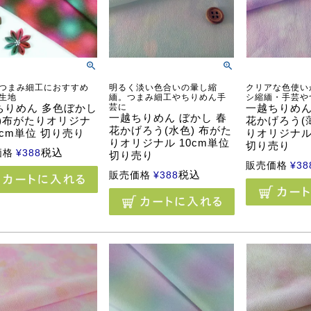
つまみ細工におすすめ
明るく淡い色合いの暈し縮
クリアな色使い
生地
緬。つまみ細工やちりめん手
シ縮緬・手芸や
ちりめん 多色ぼかし
芸に
一越ちりめん
一越ちりめん ぼかし 春
夜)布がたりオリジナ
花かげろう(
花かげろう(水色) 布がた
0cm単位 切り売り
りオリジナル 
りオリジナル 10cm単位
切り売り
税込
価格
¥
388
切り売り
販売価格
¥
38
税込
販売価格
¥
388