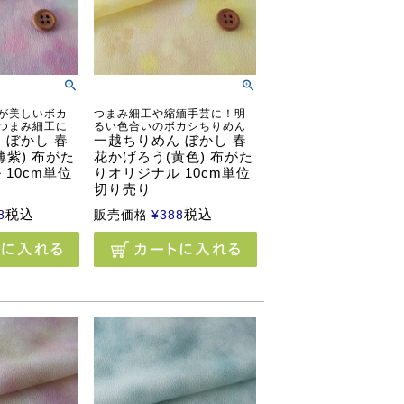
が美しいボカ
つまみ細工や縮緬手芸に！明
つまみ細工に
るい色合いのボカシちりめん
 ぼかし 春
一越ちりめん ぼかし 春
薄紫) 布がた
花かげろう(黄色) 布がた
10cm単位
りオリジナル 10cm単位
切り売り
税込
税込
8
販売価格
¥
388