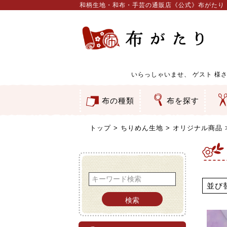
和柄生地・和布・手芸の通販店《公式》布がたり
いらっしゃいませ、
ゲスト
様さ
布の種類
布を探す
和柄生地
コットン／もめん生地
ちりめん生地
織物 金襴・裂地
りんず・ジャガード織生地
ポリエステル生地
服地
その他の生地
ちりめんカットロール
リボン
素材から探す
色から探す
柄から探す
テイストから探す
用途から探す
ち
刺
つ
動
ウ
バ
ア
押
カ
水
御
そ
トップ
ちりめん生地
オリジナル商品
並び
検索