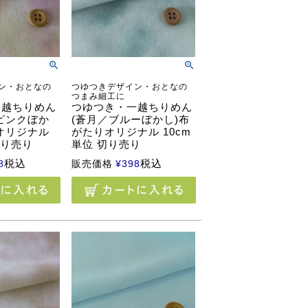
ン・おとなの
つゆつきデザイン・おとなの
つまみ細工に
一越ちりめん
つゆつき・一越ちりめん
ピンクぼか
(蒼月／ブルーぼかし)布
オリジナル
がたりオリジナル 10cm
切り売り
単位 切り売り
税込
税込
8
販売価格
¥
398