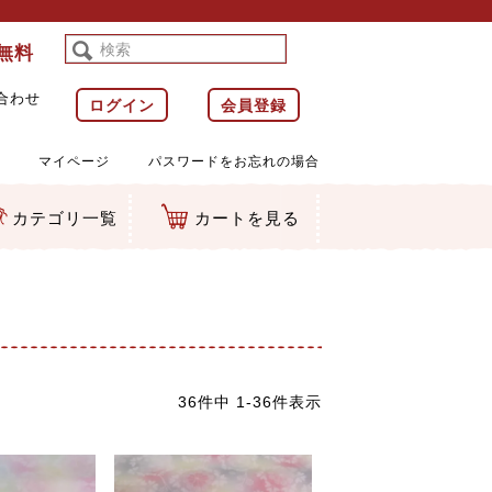
料無料
合わせ
ログイン
会員登録
マイページ
パスワードをお忘れの場合
カテゴリ一覧
カートを見る
等)
ルダー
ット類
カムマスコット
ラップ
36
件中
1
-
36
件表示