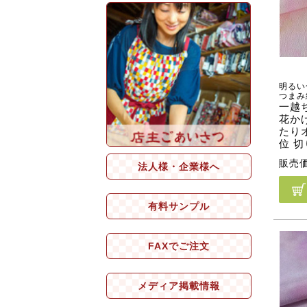
明るい
つまみ
一越
花かげ
たりオ
位 
販売
法人様・企業様へ
有料サンプル
FAXでご注文
メディア掲載情報