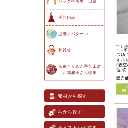
バッグ持ち手・口金
手芸用品
型紙／パターン
つまみ
和雑貨
ーン系
つゆ
オル
(碧空
京都ちりめん手芸工房
位 
西端和美さん特集
販売
素材から探す
柄から探す
テイストから探す