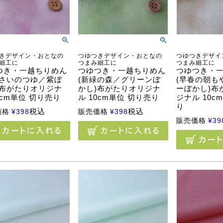
きデザイン・おとなの
つゆつきデザイン・おとなの
つゆつきデザイ
細工に
つまみ細工に
つまみ細工に
つき・一越ちりめん
つゆつき・一越ちりめん
つゆつき・
じさいのつゆ／紫ぼ
(新緑の森／グリーンぼ
(早春の朝も
)布がたりオリジナ
かし)布がたりオリジナ
ーぼかし)布
0cm単位 切り売り
ル 10cm単位 切り売り
ジナル 10c
り
税込
税込
価格
¥
398
販売価格
¥
398
販売価格
¥
39