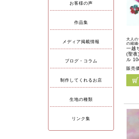
お客様の声
作品集
大人の
メディア掲載情報
の縮緬
一越
(聖
ル 1
ブログ・コラム
販売
制作してくれるお店
生地の種類
リンク集