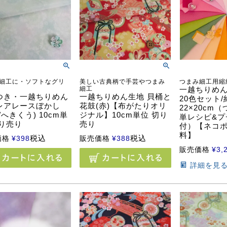
細工に・ソフトなグリ
美しい古典柄で手芸やつまみ
つまみ細工用縮
細工
一越ちりめん
つき・一越ちりめん
一越ちりめん生地 貝桶と
20色セット/
レアレースぼかし
花鼓(赤)【布がたりオリ
22×20cm
/へきくう) 10cm単
ジナル】10cm単位 切り
単レシピ&プ
切り売り
売り
付）【ネコ
料】
税込
税込
価格
¥
398
販売価格
¥
388
販売価格
¥
3,
詳細を見