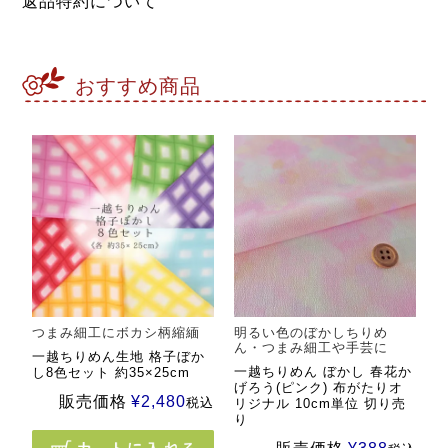
返品特約について
おすすめ商品
つまみ細工にボカシ柄縮緬
明るい色のぼかしちりめ
ん・つまみ細工や手芸に
一越ちりめん生地 格子ぼか
一越ちりめん ぼかし 春花か
し8色セット 約35×25cm
げろう(ピンク) 布がたりオ
販売価格
¥
2,480
税込
リジナル 10cm単位 切り売
り