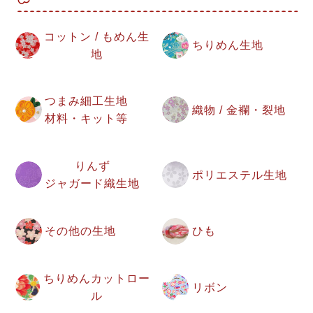
コットン / もめん生
ちりめん生地
地
つまみ細工生地
織物 / 金襴・裂地
材料・キット等
りんず
ポリエステル生地
ジャガード織生地
その他の生地
ひも
ちりめんカットロー
リボン
ル