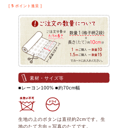
[
5
ポイント進呈 ]
素材・サイズ等
■レーヨン100% ■約70cm幅
生地の上のボタンは直径約2cmです。生
地のたて方向＝写真のたてです。