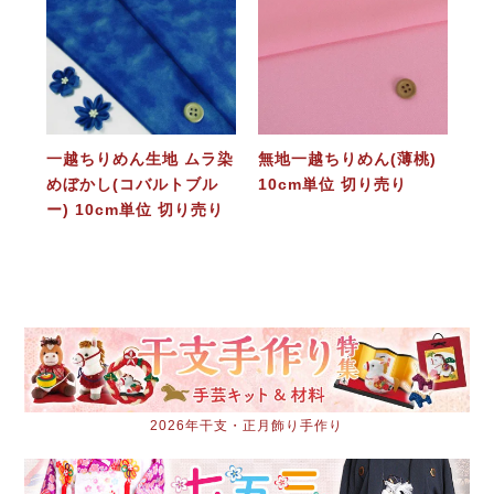
一越ちりめん生地 ムラ染
無地一越ちりめん(薄桃)
めぼかし(コバルトブル
10cm単位 切り売り
ー) 10cm単位 切り売り
2026年干支・正月飾り手作り