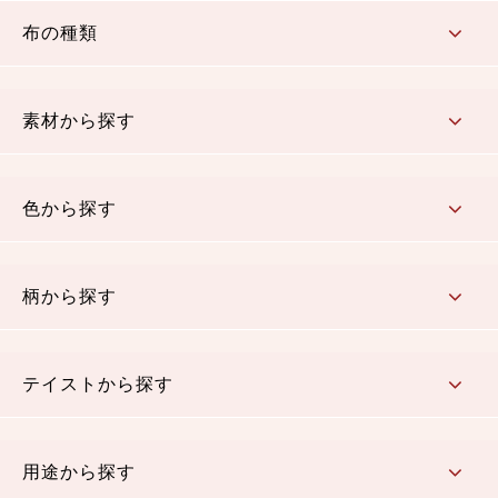
布の種類
コットン／もめん生地
ちりめん生地
織物 金襴・裂地
りんず・ジャガード織生地
ポリエステル生地
その他の生地
ちりめんカットロール
リボン
素材から探す
コットン／木綿素材（混紡含む）
ポリエステル素材（混紡含む）
レーヨン素材
シルク素材
麻／リネン（混紡含む）
本掲載生地
色から探す
赤・ピンク
黄色・オレンジ
茶・ベージュ
緑
青・紺
紫
白・アイボリー
黒・グレイ
金・銀
多色使い
リバーシブル
柄から探す
さくら柄
梅柄
和風花柄
洋テイスト花柄
植物柄
伝統柄・古典柄
飛鳥・奈良文様
かすり柄
動物柄
縞・ストライプ
水玉・ドット
チェック・格子
小紋柄
無地
テイストから探す
古典的
かわいい
華やか
モダン
レトロ
ベーシック
しぶい
男柄
おしゃれ
なごみ
洋テイスト
用途から探す