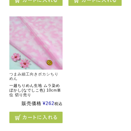
つまみ細工向きボカシちり
めん
一越ちりめん生地 ムラ染め
ぼかし(なでしこ色) 10cm単
位 切り売り
販売価格
¥
262
税込