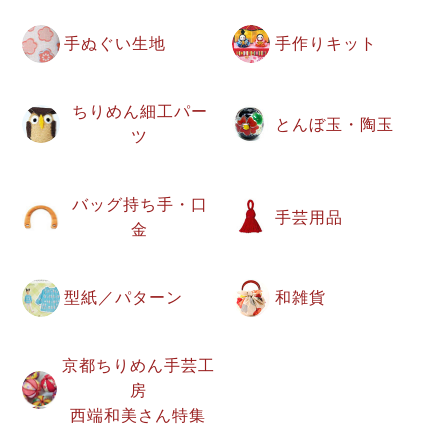
手ぬぐい生地
手作りキット
ちりめん細工パー
とんぼ玉・陶玉
ツ
バッグ持ち手・口
手芸用品
金
型紙／パターン
和雑貨
京都ちりめん手芸工
房
西端和美さん特集