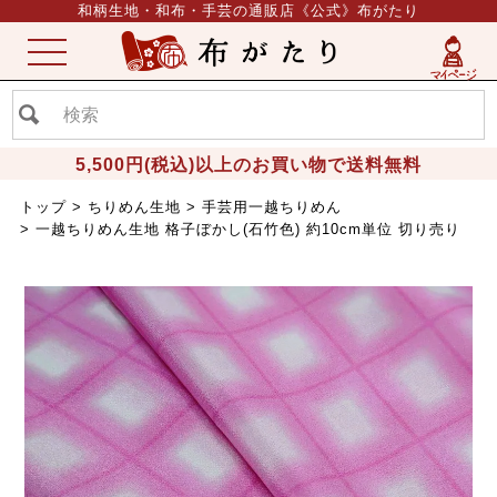
和柄生地・和布・手芸の通販店《公式》布がたり
ME
NU
5,500円(税込)以上のお買い物で送料無料
トップ
ちりめん生地
手芸用一越ちりめん
一越ちりめん生地 格子ぼかし(石竹色) 約10cm単位 切り売り