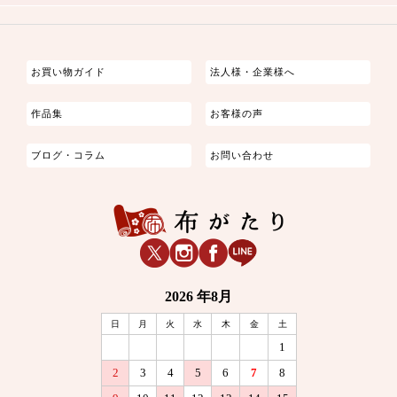
つまみ細工
ゆかた・じんべい
子供の着物
よさこい・舞台衣装
お祭り着
さむえ
エプロン・ホームウェア
ブラウス・シャツ・ワンピース
古ぶくさ
バッグ・ポーチ
インテリア
マスク
お買い物ガイド
法人様・企業様へ
作品集
お客様の声
ブログ・コラム
お問い合わせ