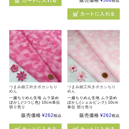
販売価格
¥
388
税込
つまみ細工向きボカシちり
つまみ細工向きボカシちり
めん
めん
一越ちりめん生地 ムラ染め
一越ちりめん生地 ムラ染め
ぼかし(つつじ色) 10cm単位
ぼかし(シェルピンク) 10cm
切り売り
単位 切り売り
販売価格
¥
262
販売価格
¥
262
税込
税込