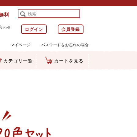
料無料
合わせ
ログイン
会員登録
マイページ
パスワードをお忘れの場合
カテゴリ一覧
カートを見る
等)
ルダー
ット類
カムマスコット
ラップ