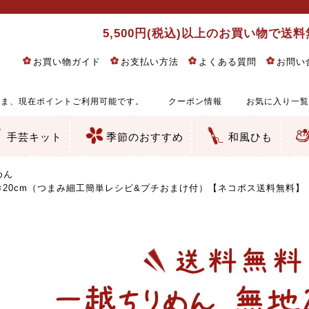
5,500円(税込)以上のお買い物で送
お買い物ガイド
お支払い方法
よくある質問
お問い
ま、現在ポイントご利用可能です。
クーポン情報
お気に入り一覧
手芸キット
季節のおすすめ
和風ひも
りめん細工・ちりめん手芸
し子・こぎん刺し
るし飾り・ひな祭り・端午の節句
物・干支
ェディング
ッグ・ポーチ・袋物
クセサリー・キーホルダー・根付類
絵・木目込み・手まり
ルトナージュ
引手芸
朱印帳
の他
和風花柄
モダン和風花柄
伝統柄
かすり柄
動物柄
縞・チェック・水玉など
その他の和風柄
洋風柄
グラデーション・ぼかし
無地・無地調
無地・手染めあづみ野木綿
ガーゼ生地
綿レース生地
つまみ細工向き
手ぬぐい
手芸用ちりめん
手芸用一越ちりめん
洗えるちりめん／ポリちりめん
正絹ちりめん／シルク
木綿ちりめん
オリジナル商品
西陣織 金襴・どんす類
西陣織 裂地・帯地
和柄りんず（綸子）生地・レーヨン
無地りんず（綸子）生地・レーヨン
ジャガード織
柄もの
無地・地模様
つまみ細工用カット済み生地
リネン／麻混生地
印伝調生地
たたみテープ／畳のへり
シルク生地
裏地
キュプラ・チュール
ゆかた・じんべい向き生地
つまみ細工生地・材料・キット等
七五三に～お子さまの着物向き生地
干支・正月手芸
つるしびな・つるし飾り
ひな祭り手作りキット
端午の節句手作りキット
鬼滅の刃・呪術廻戦特集
京都ちりめん手芸工房より・西端和美先生特集
コットン／木綿素材（混紡含む）
ポリエステル素材（混紡含む）
レーヨン素材
シルク素材
麻／リネン（混紡含む）
本掲載生地
赤・ピンク
黄色・オレンジ
茶・ベージュ
緑
青・紺
紫
白・アイボリー
黒・グレイ
金・銀
多色使い
リバーシブル
さくら柄
梅柄
和風花柄
洋テイスト花柄
植物柄
伝統柄・古典柄
飛鳥・奈良文様
かすり柄
動物柄
縞・ストライプ
水玉・ドット
チェック・格子
小紋柄
無地
古典的
かわいい
華やか
モダン
レトロ
ベーシック
しぶい
男柄
おしゃれ
なごみ
洋テイスト
つまみ細工
ゆかた・じんべい
子供の着物
ベビー袴&上着セット
よさこい・舞台衣装
お祭り着
さむえ
エプロン・ホームウェア
ブラウス・シャツ・ワンピース
古ぶくさ
バッグ・ポーチ
インテリア
マスク
ひな祭りちりめんキット
縁起物(ふくろう、まり、瓢箪
髪飾り・アクセサリー
根付・ストラップ・キーホ
巾着・がま口等
タペストリー
人形・動物
干支
その他
ふきん
コースター・ランチョンマ
バッグ・ポーチ類
その他
刺し子布（布のみ）
刺し子糸
つるしびな・つるし飾り
ひな祭り
端午の節句
動物
干支
リングピロー
ウェディングベア・ウエル
アクセサリー
ウェルカムボード
バッグ類
ポーチ類
ペンケース・メガネケース
コインケース
その他のケース・袋物
アクセサリー・髪飾り
キーホルダー・根付・スト
押絵
木目込み
手まり
たたみへり・たたみシート
ドールチャーム
編み物
刺しゅう
タペストリー
ビーズ手芸
布ぞうり
クリスマス・ハロウィン
その他のキット
夏休み手作り特集
ちりめん・木綿丸ひも
江戸打ちひも
人五・人八紐
メタリックヤーン／ひも
その他のひも
めん
2×20cm（つまみ細工簡単レシピ&プチおまけ付）【ネコポス送料無料】