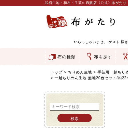
和柄生地・和布・手芸の通販店《公式》布がたり
いらっしゃいませ、
ゲスト
様さ
布の種類
布を探す
和柄生地
コットン／もめん生地
ちりめん生地
織物 金襴・裂地
りんず・ジャガード織生地
ポリエステル生地
服地
その他の生地
ちりめんカットロール
リボン
素材から探す
色から探す
柄から探す
テイストから探す
用途から探す
ち
刺
つ
動
ウ
バ
ア
押
カ
水
御
そ
トップ
ちりめん生地
手芸用一越ちり
一越ちりめん生地 無地20色セット/約2
検索