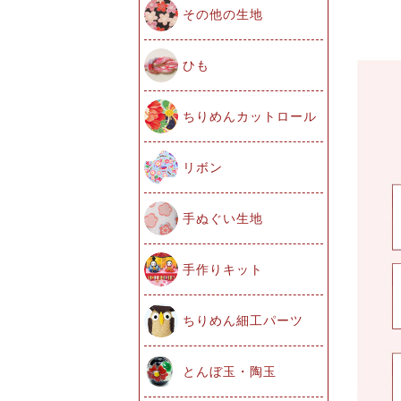
その他の生地
ひも
ちりめんカットロール
リボン
手ぬぐい生地
手作りキット
ちりめん細工パーツ
とんぼ玉・陶玉