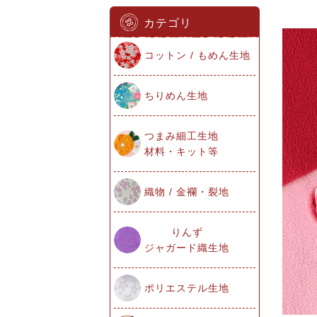
カテゴリ
コットン / もめん生地
ちりめん生地
つまみ細工生地
材料・キット等
織物 / 金襴・裂地
りんず
ジャガード織生地
ポリエステル生地