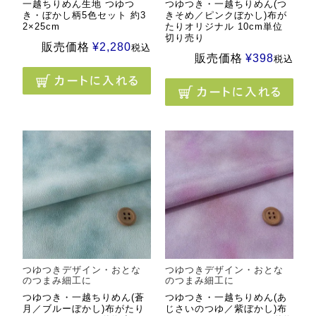
一越ちりめん生地 つゆつ
つゆつき・一越ちりめん(つ
き・ぼかし柄5色セット 約3
きそめ／ピンクぼかし)布が
2×25cm
たりオリジナル 10cm単位
切り売り
販売価格
¥
2,280
税込
販売価格
¥
398
税込
つゆつきデザイン・おとな
つゆつきデザイン・おとな
のつまみ細工に
のつまみ細工に
つゆつき・一越ちりめん(蒼
つゆつき・一越ちりめん(あ
月／ブルーぼかし)布がたり
じさいのつゆ／紫ぼかし)布