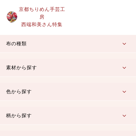
京都ちりめん手芸工
房
西端和美さん特集
布の種類
コットン／もめん生地
ちりめん生地
織物 金襴・裂地
りんず・ジャガード織生地
ポリエステル生地
その他の生地
ちりめんカットロール
リボン
素材から探す
コットン／木綿素材（混紡含む）
ポリエステル素材（混紡含む）
レーヨン素材
シルク素材
麻／リネン（混紡含む）
本掲載生地
色から探す
赤・ピンク
黄色・オレンジ
茶・ベージュ
緑
青・紺
紫
白・アイボリー
黒・グレイ
金・銀
多色使い
リバーシブル
柄から探す
さくら柄
梅柄
和風花柄
洋テイスト花柄
植物柄
伝統柄・古典柄
飛鳥・奈良文様
かすり柄
動物柄
縞・ストライプ
水玉・ドット
チェック・格子
小紋柄
無地