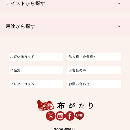
テイストから探す
古典的
かわいい
華やか
モダン
レトロ
ベーシック
しぶい
男柄
おしゃれ
なごみ
洋テイスト
用途から探す
つまみ細工
ゆかた・じんべい
子供の着物
よさこい・舞台衣装
お祭り着
さむえ
エプロン・ホームウェア
ブラウス・シャツ・ワンピース
古ぶくさ
バッグ・ポーチ
インテリア
マスク
お買い物ガイド
法人様・企業様へ
作品集
お客様の声
ブログ・コラム
お問い合わせ