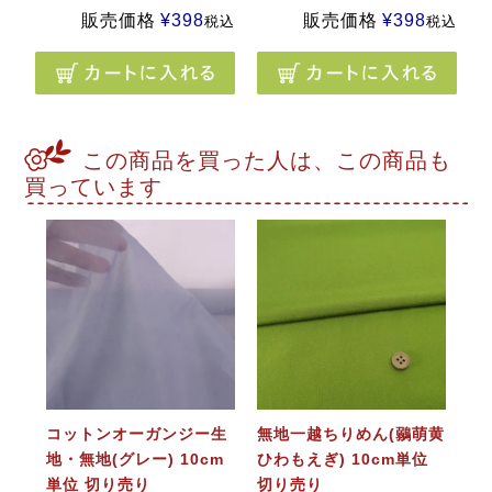
販売価格
¥
398
販売価格
¥
398
税込
税込
この商品を買った人は、この商品も
買っています
コットンオーガンジー生
無地一越ちりめん(鶸萌黄
地・無地(グレー) 10cm
ひわもえぎ) 10cm単位
単位 切り売り
切り売り