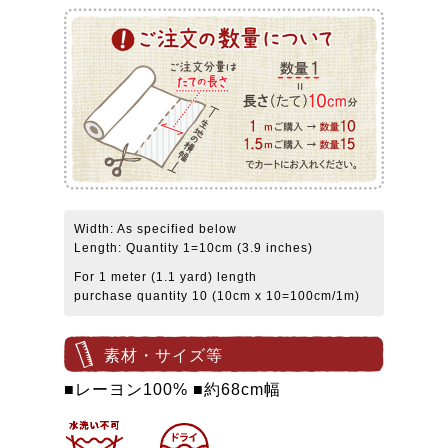
Width: As specified below
Length: Quantity 1=10cm (3.9 inches)
For 1 meter (1.1 yard) length
purchase quantity 10 (10cm x 10=100cm/1m)
素材・サイズ等
■レーヨン100% ■約68cm幅