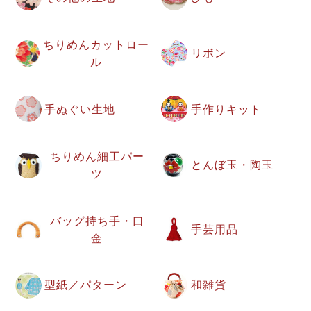
ちりめんカットロー
リボン
ル
手ぬぐい生地
手作りキット
ちりめん細工パー
とんぼ玉・陶玉
ツ
バッグ持ち手・口
手芸用品
金
型紙／パターン
和雑貨