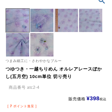
つまみ細工に・さわやかなブルー
つゆつき・一越ちりめん オルレアレースぼか
し(五月空) 10cm単位 切り売り
商品番号
atc2-4
¥
398
販売価格
税込
[
7
ポイント進呈 ]