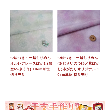
つゆつき・一越ちりめん
つゆつき・一越ちりめん
オルレアレースぼかし(碧
(あじさいのつゆ／紫ぼか
空/へきくう) 10cm単位
し)布がたりオリジナル 1
切り売り
0cm単位 切り売り