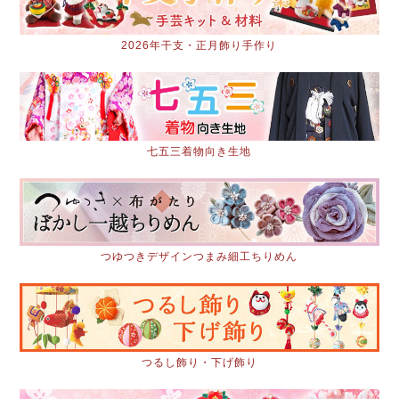
2026年干支・正月飾り手作り
七五三着物向き生地
つゆつきデザインつまみ細工ちりめん
つるし飾り・下げ飾り