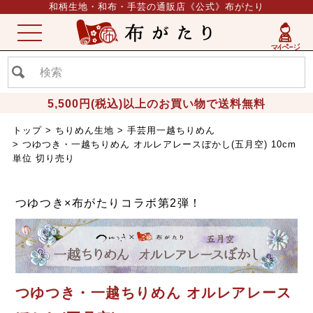
和柄生地・和布・手芸の通販店《公式》布がたり
ME
NU
5,500円(税込)以上のお買い物で送料無料
トップ
ちりめん生地
手芸用一越ちりめん
つゆつき・一越ちりめん オルレアレースぼかし(五月空) 10cm
単位 切り売り
つゆつき×布がたりコラボ第2弾！
つゆつき・一越ちりめん オルレアレース