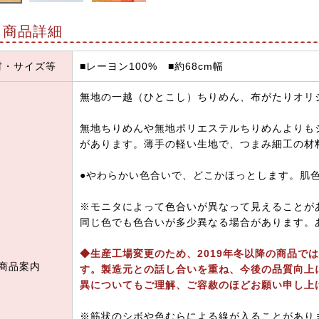
商品詳細
材・サイズ等
■レーヨン100% ■約68cm幅
無地の一越（ひとこし）ちりめん、布がたりオリ
無地ちりめんや無地ポリエステルちりめんよりも
があります。薄手の軽い生地で、つまみ細工の材
●やわらかい色合いで、どこかほっとします。肌
※モニタによって色合いが異なって見えることが
同じ色でも色合いが多少異なる場合があります。
◆生産工場変更のため、2019年冬以降の商品で
商品案内
す。製造元との話し合いを重ね、今後の品質向上
異についてもご理解、ご容赦のほどお願い申し上
※筋状のシボや色むらによる線が入ることがあり