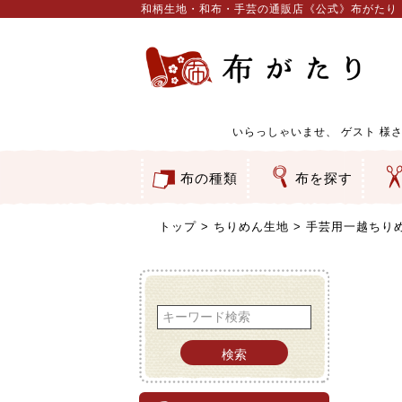
和柄生地・和布・手芸の通販店《公式》布がたり
いらっしゃいませ、
ゲスト
様さ
布の種類
布を探す
和柄生地
コットン／もめん生地
ちりめん生地
織物 金襴・裂地
りんず・ジャガード織生地
ポリエステル生地
服地
その他の生地
ちりめんカットロール
リボン
素材から探す
色から探す
柄から探す
テイストから探す
用途から探す
ち
刺
つ
動
ウ
バ
ア
押
カ
水
御
そ
トップ
ちりめん生地
手芸用一越ちり
検索