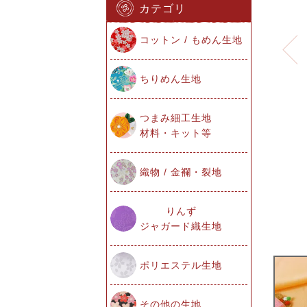
カテゴリ
コットン / もめん生地
ちりめん生地
つまみ細工生地
材料・キット等
織物 / 金襴・裂地
りんず
ジャガード織生地
ポリエステル生地
その他の生地