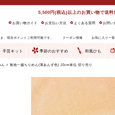
5,500円(税込)以上のお買い物で送
お買い物ガイド
お支払い方法
よくある質問
お問い
ま、現在ポイントご利用可能です。
クーポン情報
お気に入り一覧
手芸キット
季節のおすすめ
和風ひも
りめん細工・ちりめん手芸
し子・こぎん刺し
るし飾り・ひな祭り・端午の節句
物・干支
ェディング
ッグ・ポーチ・袋物
クセサリー・キーホルダー・根付類
絵・木目込み・手まり
ルトナージュ
引手芸
朱印帳
の他
和風花柄
モダン和風花柄
伝統柄
かすり柄
動物柄
縞・チェック・水玉など
その他の和風柄
洋風柄
グラデーション・ぼかし
無地・無地調
無地・手染めあづみ野木綿
ガーゼ生地
綿レース生地
つまみ細工向き
手ぬぐい
手芸用ちりめん
手芸用一越ちりめん
洗えるちりめん／ポリちりめん
正絹ちりめん／シルク
木綿ちりめん
オリジナル商品
西陣織 金襴・どんす類
西陣織 裂地・帯地
和柄りんず（綸子）生地・レーヨン
無地りんず（綸子）生地・レーヨン
ジャガード織
柄もの
無地・地模様
つまみ細工用カット済み生地
リネン／麻混生地
印伝調生地
たたみテープ／畳のへり
シルク生地
裏地
キュプラ・チュール
ゆかた・じんべい向き生地
つまみ細工生地・材料・キット等
七五三に～お子さまの着物向き生地
干支・正月手芸
つるしびな・つるし飾り
ひな祭り手作りキット
端午の節句手作りキット
鬼滅の刃・呪術廻戦特集
京都ちりめん手芸工房より・西端和美先生特集
コットン／木綿素材（混紡含む）
ポリエステル素材（混紡含む）
レーヨン素材
シルク素材
麻／リネン（混紡含む）
本掲載生地
赤・ピンク
黄色・オレンジ
茶・ベージュ
緑
青・紺
紫
白・アイボリー
黒・グレイ
金・銀
多色使い
リバーシブル
さくら柄
梅柄
和風花柄
洋テイスト花柄
植物柄
伝統柄・古典柄
飛鳥・奈良文様
かすり柄
動物柄
縞・ストライプ
水玉・ドット
チェック・格子
小紋柄
無地
古典的
かわいい
華やか
モダン
レトロ
ベーシック
しぶい
男柄
おしゃれ
なごみ
洋テイスト
つまみ細工
ゆかた・じんべい
子供の着物
ベビー袴&上着セット
よさこい・舞台衣装
お祭り着
さむえ
エプロン・ホームウェア
ブラウス・シャツ・ワンピース
古ぶくさ
バッグ・ポーチ
インテリア
マスク
ひな祭りちりめんキット
縁起物(ふくろう、まり、瓢箪
髪飾り・アクセサリー
根付・ストラップ・キーホ
巾着・がま口等
タペストリー
人形・動物
干支
その他
ふきん
コースター・ランチョンマ
バッグ・ポーチ類
その他
刺し子布（布のみ）
刺し子糸
つるしびな・つるし飾り
ひな祭り
端午の節句
動物
干支
リングピロー
ウェディングベア・ウエル
アクセサリー
ウェルカムボード
バッグ類
ポーチ類
ペンケース・メガネケース
コインケース
その他のケース・袋物
アクセサリー・髪飾り
キーホルダー・根付・スト
押絵
木目込み
手まり
たたみへり・たたみシート
ドールチャーム
編み物
刺しゅう
タペストリー
ビーズ手芸
布ぞうり
クリスマス・ハロウィン
その他のキット
夏休み手作り特集
ちりめん・木綿丸ひも
江戸打ちひも
人五・人八紐
メタリックヤーン／ひも
その他のひも
めん
無地一越ちりめん(薄あんず色) 10cm単位 切り売り