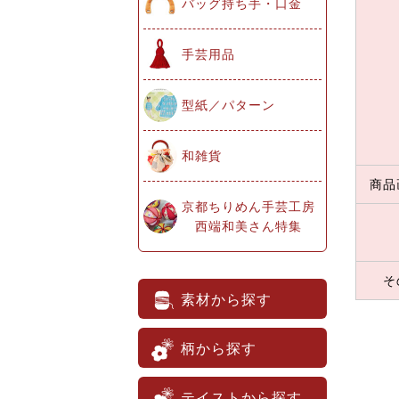
バッグ持ち手・口金
手芸用品
型紙／パターン
和雑貨
商品
京都ちりめん手芸工房
西端和美さん特集
そ
素材から探す
柄から探す
テイストから探す