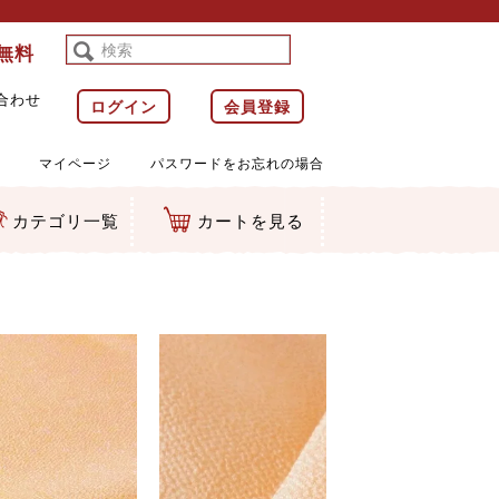
料無料
合わせ
ログイン
会員登録
マイページ
パスワードをお忘れの場合
カテゴリ一覧
カートを見る
等)
ルダー
ット類
カムマスコット
ラップ