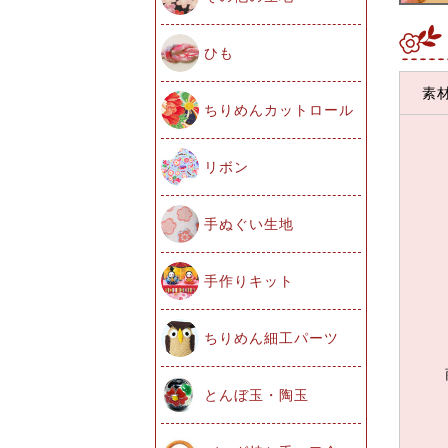
ひも
素
ちりめんカットロール
リボン
手ぬぐい生地
手作りキット
ちりめん細工パーツ
とんぼ玉・陶玉