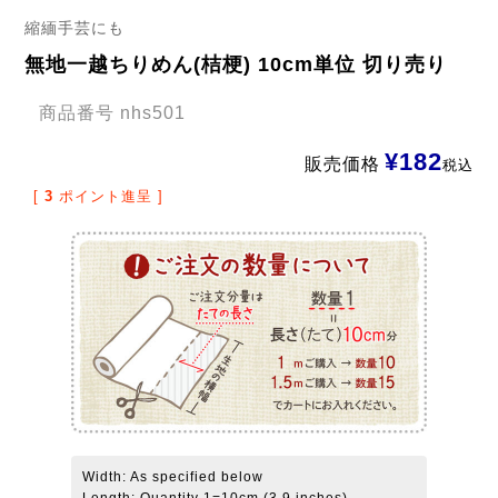
縮緬手芸にも
無地一越ちりめん(桔梗) 10cm単位 切り売り
商品番号
nhs501
¥
182
販売価格
税込
[
3
ポイント進呈 ]
Width: As specified below
Length: Quantity 1=10cm (3.9 inches)