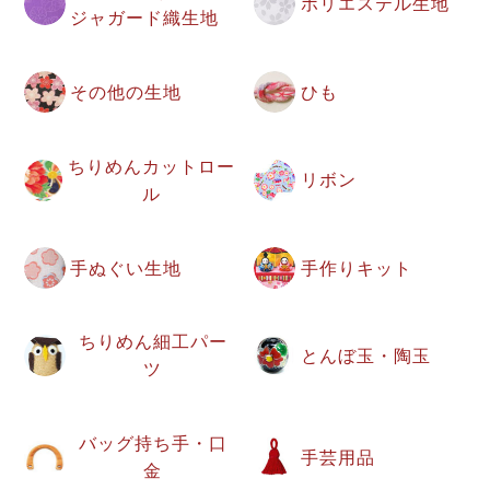
ポリエステル生地
ジャガード織生地
その他の生地
ひも
ちりめんカットロー
リボン
ル
手ぬぐい生地
手作りキット
ちりめん細工パー
とんぼ玉・陶玉
ツ
バッグ持ち手・口
手芸用品
金