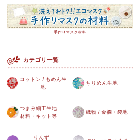
手作りマスク材料
カテゴリ一覧
コットン / もめん生
ちりめん生地
地
つまみ細工生地
織物 / 金襴・裂地
材料・キット等
りんず