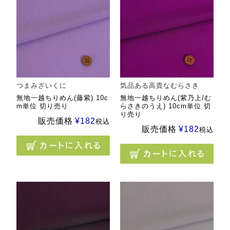
つまみざいくに
気品ある高貴なむらさき
無地一越ちりめん(藤紫) 10c
無地一越ちりめん(紫乃上/む
m単位 切り売り
らさきのうえ) 10cm単位 切
り売り
販売価格
¥
182
税込
販売価格
¥
182
税込