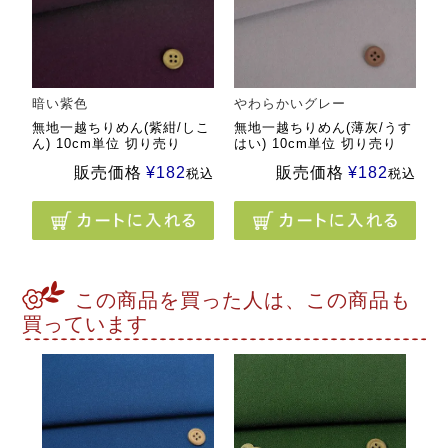
暗い紫色
やわらかいグレー
無地一越ちりめん(紫紺/しこ
無地一越ちりめん(薄灰/うす
ん) 10cm単位 切り売り
はい) 10cm単位 切り売り
販売価格
¥
182
販売価格
¥
182
税込
税込
この商品を買った人は、この商品も
買っています