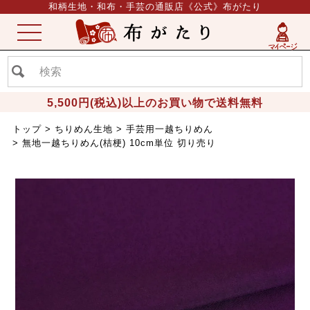
和柄生地・和布・手芸の通販店《公式》布がたり
ME
NU
5,500円(税込)以上のお買い物で送料無料
トップ
ちりめん生地
手芸用一越ちりめん
無地一越ちりめん(桔梗) 10cm単位 切り売り