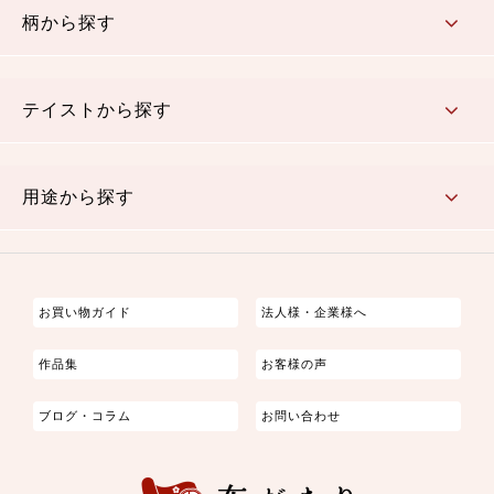
柄から探す
さくら柄
梅柄
和風花柄
洋テイスト花柄
植物柄
伝統柄・古典柄
飛鳥・奈良文様
かすり柄
動物柄
縞・ストライプ
水玉・ドット
チェック・格子
小紋柄
無地
テイストから探す
古典的
かわいい
華やか
モダン
レトロ
ベーシック
しぶい
男柄
おしゃれ
なごみ
洋テイスト
用途から探す
つまみ細工
ゆかた・じんべい
子供の着物
よさこい・舞台衣装
お祭り着
さむえ
エプロン・ホームウェア
ブラウス・シャツ・ワンピース
古ぶくさ
バッグ・ポーチ
インテリア
マスク
お買い物ガイド
法人様・企業様へ
作品集
お客様の声
ブログ・コラム
お問い合わせ