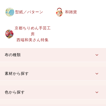
型紙／パターン
和雑貨
京都ちりめん手芸工
房
西端和美さん特集
布の種類
コットン／もめん生地
ちりめん生地
織物 金襴・裂地
りんず・ジャガード織生地
ポリエステル生地
その他の生地
ちりめんカットロール
リボン
素材から探す
コットン／木綿素材（混紡含む）
ポリエステル素材（混紡含む）
レーヨン素材
シルク素材
麻／リネン（混紡含む）
本掲載生地
色から探す
赤・ピンク
黄色・オレンジ
茶・ベージュ
緑
青・紺
紫
白・アイボリー
黒・グレイ
金・銀
多色使い
リバーシブル