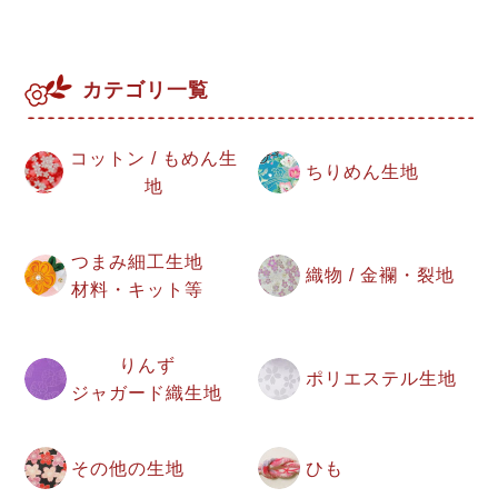
カテゴリ一覧
コットン / もめん生
ちりめん生地
地
つまみ細工生地
織物 / 金襴・裂地
材料・キット等
りんず
ポリエステル生地
ジャガード織生地
その他の生地
ひも