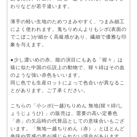
わりなどが若干違います。
薄手の軽い生地のためつまみやすく、つまみ細工
によく使われます。鬼ちりめんよりもシボ(表面の
でこぼこ)が細かく高級感があり、繊細で優雅な印
象を与えます。
●少し濃いめの赤。能の演目にもある「猩々」は
猿に似た中国の伝説上の動物で、猩々緋はその血
のような強い赤色をいいます。
同じ色でも生産ロットによって色合いが異なるこ
とがあります。ご了承ください。
こちらの「小シボ(一越)ちりめん 無地(猩々緋/し
ょうじょうひ) 」の販売は、需要の高い定番色
「赤」の欠品時の代替品としての意味合いもござ
います。「無地一越ちりめん（赤）」とほとんど
色味や質感の差が感じられない場合があります