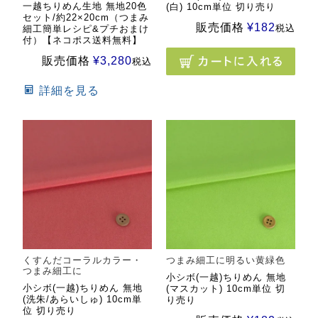
一越ちりめん生地 無地20色
(白) 10cm単位 切り売り
セット/約22×20cm（つまみ
販売価格
¥
182
税込
細工簡単レシピ&プチおまけ
付）【ネコポス送料無料】
販売価格
¥
3,280
税込
詳細を見る
くすんだコーラルカラー・
つまみ細工に明るい黄緑色
つまみ細工に
小シボ(一越)ちりめん 無地
小シボ(一越)ちりめん 無地
(マスカット) 10cm単位 切
(洗朱/あらいしゅ) 10cm単
り売り
位 切り売り