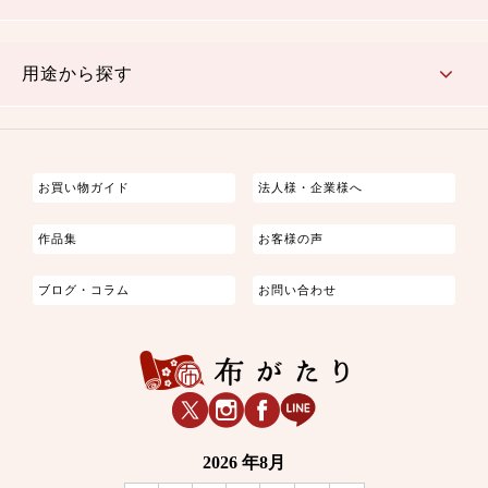
古典的
かわいい
華やか
モダン
レトロ
ベーシック
しぶい
男柄
おしゃれ
なごみ
洋テイスト
用途から探す
つまみ細工
ゆかた・じんべい
子供の着物
よさこい・舞台衣装
お祭り着
さむえ
エプロン・ホームウェア
ブラウス・シャツ・ワンピース
古ぶくさ
バッグ・ポーチ
インテリア
マスク
お買い物ガイド
法人様・企業様へ
作品集
お客様の声
ブログ・コラム
お問い合わせ