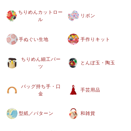
ちりめんカットロー
リボン
ル
手ぬぐい生地
手作りキット
ちりめん細工パー
とんぼ玉・陶玉
ツ
バッグ持ち手・口
手芸用品
金
型紙／パターン
和雑貨