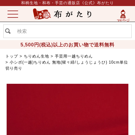
和柄生地・和布・手芸の通販店《公式》布がたり
ME
NU
5,500円(税込)以上のお買い物で送料無料
トップ
ちりめん生地
手芸用一越ちりめん
小シボ(一越)ちりめん 無地(猩々緋/しょうじょうひ) 10cm単位
切り売り