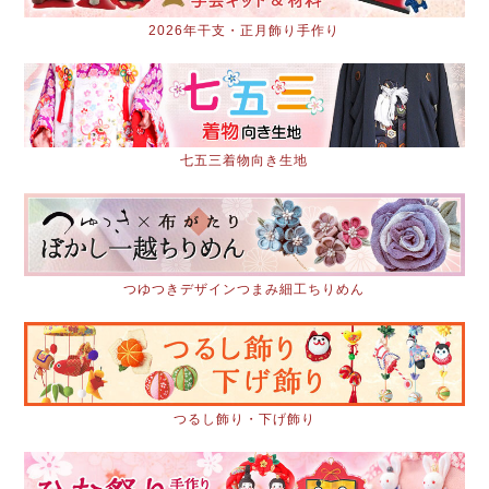
2026年干支・正月飾り手作り
七五三着物向き生地
つゆつきデザインつまみ細工ちりめん
つるし飾り・下げ飾り