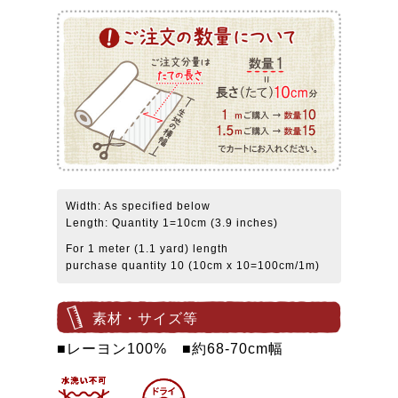
Width: As specified below
Length: Quantity 1=10cm (3.9 inches)
For 1 meter (1.1 yard) length
purchase quantity 10 (10cm x 10=100cm/1m)
素材・サイズ等
■レーヨン100% ■約68-70cm幅