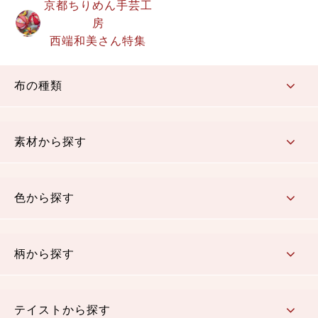
京都ちりめん手芸工
房
西端和美さん特集
布の種類
コットン／もめん生地
ちりめん生地
織物 金襴・裂地
りんず・ジャガード織生地
ポリエステル生地
その他の生地
ちりめんカットロール
リボン
素材から探す
コットン／木綿素材（混紡含む）
ポリエステル素材（混紡含む）
レーヨン素材
シルク素材
麻／リネン（混紡含む）
本掲載生地
色から探す
赤・ピンク
黄色・オレンジ
茶・ベージュ
緑
青・紺
紫
白・アイボリー
黒・グレイ
金・銀
多色使い
リバーシブル
柄から探す
さくら柄
梅柄
和風花柄
洋テイスト花柄
植物柄
伝統柄・古典柄
飛鳥・奈良文様
かすり柄
動物柄
縞・ストライプ
水玉・ドット
チェック・格子
小紋柄
無地
テイストから探す