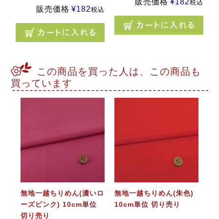
販売価格
¥
182
税込
販売価格
¥
182
税込
この商品を買った人は、この商品も
買っています
無地一越ちりめん(濃いロ
無地一越ちりめん(朱色)
ーズピンク) 10cm単位
10cm単位 切り売り
切り売り