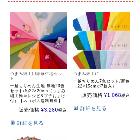
つまみ細工用縮緬生地セッ
つまみ細工に
ト
一越ちりめん7色セット/新色
一越ちりめん生地 無地20色
（22×15cmが7枚入）
セット/約22×20cm（つまみ
販売価格
¥
1,068
税込
細工簡単レシピ&プチおまけ
付）【ネコポス送料無料】
詳細を見る
販売価格
¥
3,280
税込
詳細を見る