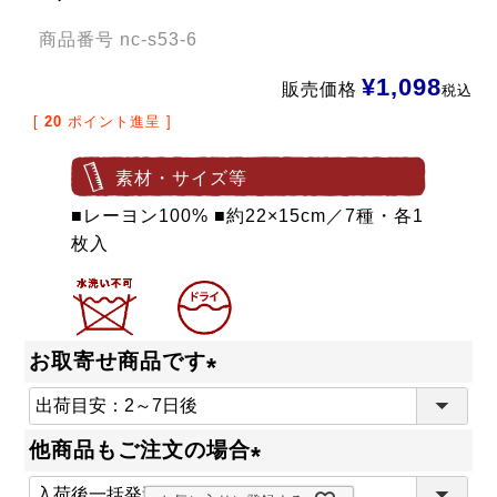
商品番号
nc-s53-6
¥
1,098
販売価格
税込
[
20
ポイント進呈 ]
素材・サイズ等
■レーヨン100% ■約22×15cm／7種・各1
枚入
お取寄せ商品です
(
必
他商品もご注文の場合
須
(