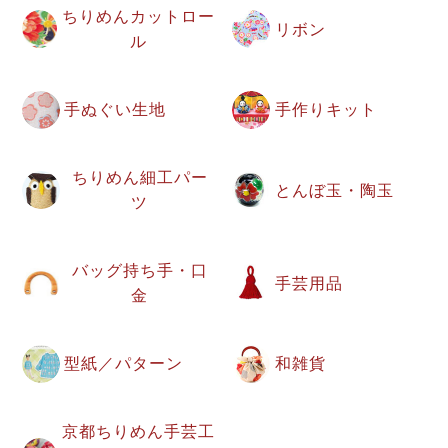
ちりめんカットロー
リボン
ル
手ぬぐい生地
手作りキット
ちりめん細工パー
とんぼ玉・陶玉
ツ
バッグ持ち手・口
手芸用品
金
型紙／パターン
和雑貨
京都ちりめん手芸工