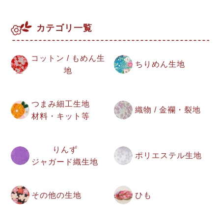
カテゴリ一覧
コットン / もめん生
ちりめん生地
地
つまみ細工生地
織物 / 金襴・裂地
材料・キット等
りんず
ポリエステル生地
ジャガード織生地
その他の生地
ひも