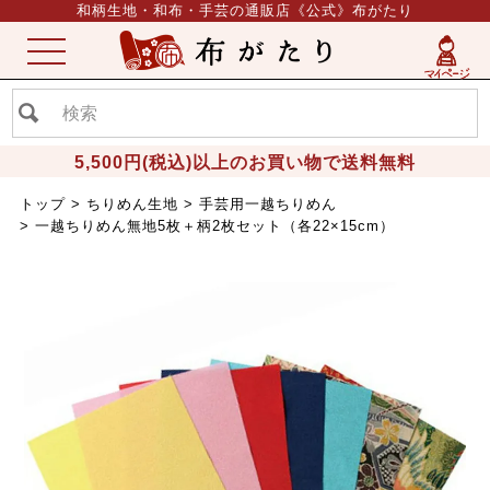
和柄生地・和布・手芸の通販店《公式》布がたり
ME
NU
5,500円(税込)以上のお買い物で送料無料
トップ
ちりめん生地
手芸用一越ちりめん
一越ちりめん無地5枚＋柄2枚セット（各22×15cm）