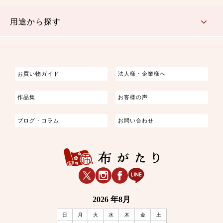
古典的
かわいい
華やか
モダン
レトロ
ベーシック
しぶい
男柄
おしゃれ
なごみ
洋テイスト
用途から探す
つまみ細工
ゆかた・じんべい
子供の着物
よさこい・舞台衣装
お祭り着
さむえ
エプロン・ホームウェア
ブラウス・シャツ・ワンピース
古ぶくさ
バッグ・ポーチ
インテリア
マスク
お買い物ガイド
法人様・企業様へ
作品集
お客様の声
ブログ・コラム
お問い合わせ