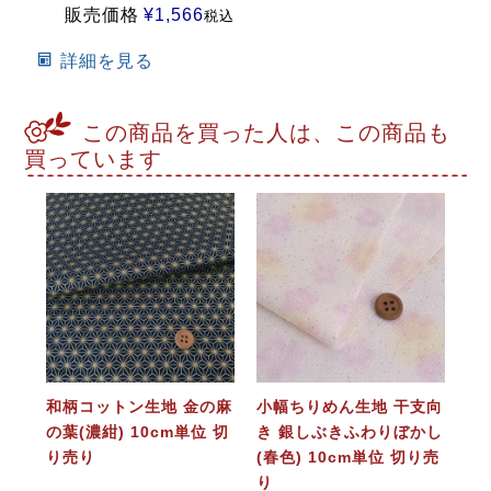
販売価格
¥
1,566
税込
詳細を見る
この商品を買った人は、この商品も
買っています
和柄コットン生地 金の麻
小幅ちりめん生地 干支向
の葉(濃紺) 10cm単位 切
き 銀しぶきふわりぼかし
り売り
(春色) 10cm単位 切り売
り