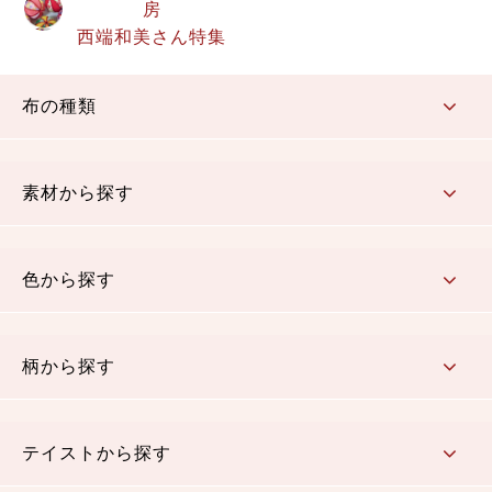
房
西端和美さん特集
布の種類
コットン／もめん生地
ちりめん生地
織物 金襴・裂地
りんず・ジャガード織生地
ポリエステル生地
その他の生地
ちりめんカットロール
リボン
素材から探す
コットン／木綿素材（混紡含む）
ポリエステル素材（混紡含む）
レーヨン素材
シルク素材
麻／リネン（混紡含む）
本掲載生地
色から探す
赤・ピンク
黄色・オレンジ
茶・ベージュ
緑
青・紺
紫
白・アイボリー
黒・グレイ
金・銀
多色使い
リバーシブル
柄から探す
さくら柄
梅柄
和風花柄
洋テイスト花柄
植物柄
伝統柄・古典柄
飛鳥・奈良文様
かすり柄
動物柄
縞・ストライプ
水玉・ドット
チェック・格子
小紋柄
無地
テイストから探す