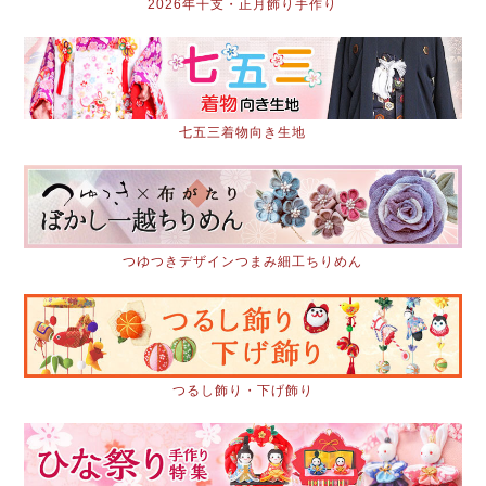
2026年干支・正月飾り手作り
七五三着物向き生地
つゆつきデザインつまみ細工ちりめん
つるし飾り・下げ飾り