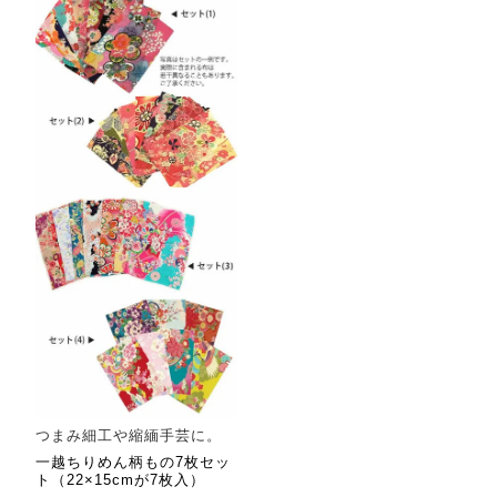
つまみ細工や縮緬手芸に。
一越ちりめん柄もの7枚セッ
ト（22×15cmが7枚入）