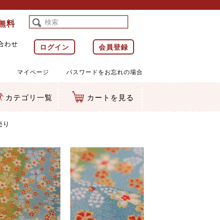
料無料
合わせ
ログイン
会員登録
マイページ
パスワードをお忘れの場合
カテゴリ一覧
カートを見る
等)
ルダー
ット類
カムマスコット
ラップ
売り