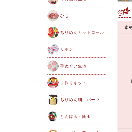
ひも
素
ちりめんカットロール
リボン
手ぬぐい生地
手作りキット
ちりめん細工パーツ
とんぼ玉・陶玉