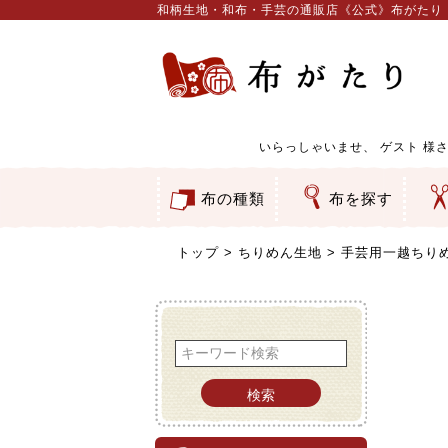
和柄生地・和布・手芸の通販店《公式》布がたり
いらっしゃいませ、
ゲスト
様さ
布の種類
布を探す
和柄生地
コットン／もめん生地
ちりめん生地
織物 金襴・裂地
りんず・ジャガード織生地
ポリエステル生地
服地
その他の生地
ちりめんカットロール
リボン
素材から探す
色から探す
柄から探す
テイストから探す
用途から探す
ち
刺
つ
動
ウ
バ
ア
押
カ
水
御
そ
トップ
ちりめん生地
手芸用一越ちり
検索