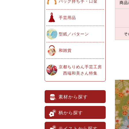
バッグ持ち手・口金
商品
手芸用品
そ
型紙／パターン
和雑貨
京都ちりめん手芸工房
西端和美さん特集
素材から探す
柄から探す
テイストから探す