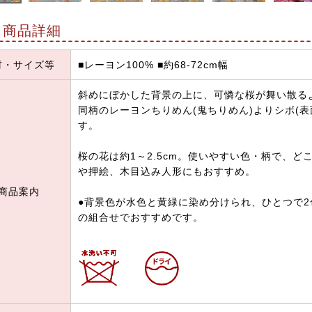
商品詳細
材・サイズ等
■レーヨン100% ■約68-72cm幅
斜めにぼかした背景の上に、可憐な桜が舞い散る
同柄のレーヨンちりめん(鬼ちりめん)よりシボ(
す。
桜の花は約1～2.5cm。使いやすい色・柄で、
や押絵、木目込み人形にもおすすめ。
商品案内
●背景色が水色と黄緑に染め分けられ、ひとつで
の組合せでおすすめです。