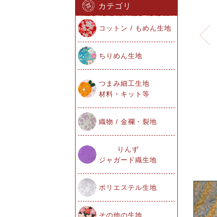
カテゴリ
コットン / もめん生地
ちりめん生地
つまみ細工生地
材料・キット等
織物 / 金襴・裂地
りんず
ジャガード織生地
ポリエステル生地
その他の生地