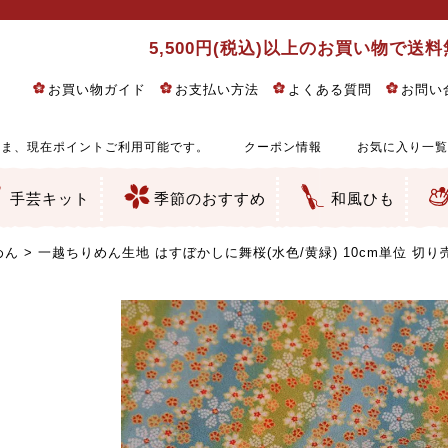
5,500円(税込)以上のお買い物で送
お買い物ガイド
お支払い方法
よくある質問
お問い
ま、現在ポイントご利用可能です。
クーポン情報
お気に入り一覧
手芸キット
季節のおすすめ
和風ひも
りめん細工・ちりめん手芸
し子・こぎん刺し
るし飾り・ひな祭り・端午の節句
物・干支
ェディング
ッグ・ポーチ・袋物
クセサリー・キーホルダー・根付類
絵・木目込み・手まり
ルトナージュ
引手芸
朱印帳
の他
和風花柄
モダン和風花柄
伝統柄
かすり柄
動物柄
縞・チェック・水玉など
その他の和風柄
洋風柄
グラデーション・ぼかし
無地・無地調
無地・手染めあづみ野木綿
ガーゼ生地
綿レース生地
つまみ細工向き
手ぬぐい
手芸用ちりめん
手芸用一越ちりめん
洗えるちりめん／ポリちりめん
正絹ちりめん／シルク
木綿ちりめん
オリジナル商品
西陣織 金襴・どんす類
西陣織 裂地・帯地
和柄りんず（綸子）生地・レーヨン
無地りんず（綸子）生地・レーヨン
ジャガード織
柄もの
無地・地模様
つまみ細工用カット済み生地
リネン／麻混生地
印伝調生地
たたみテープ／畳のへり
シルク生地
裏地
キュプラ・チュール
ゆかた・じんべい向き生地
つまみ細工生地・材料・キット等
七五三に～お子さまの着物向き生地
干支・正月手芸
つるしびな・つるし飾り
ひな祭り手作りキット
端午の節句手作りキット
鬼滅の刃・呪術廻戦特集
京都ちりめん手芸工房より・西端和美先生特集
コットン／木綿素材（混紡含む）
ポリエステル素材（混紡含む）
レーヨン素材
シルク素材
麻／リネン（混紡含む）
本掲載生地
赤・ピンク
黄色・オレンジ
茶・ベージュ
緑
青・紺
紫
白・アイボリー
黒・グレイ
金・銀
多色使い
リバーシブル
さくら柄
梅柄
和風花柄
洋テイスト花柄
植物柄
伝統柄・古典柄
飛鳥・奈良文様
かすり柄
動物柄
縞・ストライプ
水玉・ドット
チェック・格子
小紋柄
無地
古典的
かわいい
華やか
モダン
レトロ
ベーシック
しぶい
男柄
おしゃれ
なごみ
洋テイスト
つまみ細工
ゆかた・じんべい
子供の着物
ベビー袴&上着セット
よさこい・舞台衣装
お祭り着
さむえ
エプロン・ホームウェア
ブラウス・シャツ・ワンピース
古ぶくさ
バッグ・ポーチ
インテリア
マスク
ひな祭りちりめんキット
縁起物(ふくろう、まり、瓢箪
髪飾り・アクセサリー
根付・ストラップ・キーホ
巾着・がま口等
タペストリー
人形・動物
干支
その他
ふきん
コースター・ランチョンマ
バッグ・ポーチ類
その他
刺し子布（布のみ）
刺し子糸
つるしびな・つるし飾り
ひな祭り
端午の節句
動物
干支
リングピロー
ウェディングベア・ウエル
アクセサリー
ウェルカムボード
バッグ類
ポーチ類
ペンケース・メガネケース
コインケース
その他のケース・袋物
アクセサリー・髪飾り
キーホルダー・根付・スト
押絵
木目込み
手まり
たたみへり・たたみシート
ドールチャーム
編み物
刺しゅう
タペストリー
ビーズ手芸
布ぞうり
クリスマス・ハロウィン
その他のキット
夏休み手作り特集
ちりめん・木綿丸ひも
江戸打ちひも
人五・人八紐
メタリックヤーン／ひも
その他のひも
めん
一越ちりめん生地 はすぼかしに舞桜(水色/黄緑) 10cm単位 切り