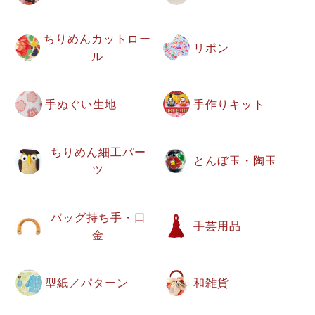
ちりめんカットロー
リボン
ル
手ぬぐい生地
手作りキット
ちりめん細工パー
とんぼ玉・陶玉
ツ
バッグ持ち手・口
手芸用品
金
型紙／パターン
和雑貨