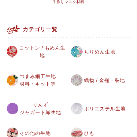
手作りマスク材料
カテゴリ一覧
コットン / もめん生
ちりめん生地
地
つまみ細工生地
織物 / 金襴・裂地
材料・キット等
りんず
ポリエステル生地
ジャガード織生地
その他の生地
ひも