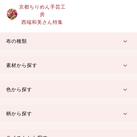
京都ちりめん手芸工
房
西端和美さん特集
布の種類
コットン／もめん生地
ちりめん生地
織物 金襴・裂地
りんず・ジャガード織生地
ポリエステル生地
その他の生地
ちりめんカットロール
リボン
素材から探す
コットン／木綿素材（混紡含む）
ポリエステル素材（混紡含む）
レーヨン素材
シルク素材
麻／リネン（混紡含む）
本掲載生地
色から探す
赤・ピンク
黄色・オレンジ
茶・ベージュ
緑
青・紺
紫
白・アイボリー
黒・グレイ
金・銀
多色使い
リバーシブル
柄から探す
さくら柄
梅柄
和風花柄
洋テイスト花柄
植物柄
伝統柄・古典柄
飛鳥・奈良文様
かすり柄
動物柄
縞・ストライプ
水玉・ドット
チェック・格子
小紋柄
無地