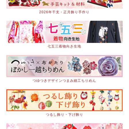
2026年干支・正月飾り手作り
七五三着物向き生地
つゆつきデザインつまみ細工ちりめん
つるし飾り・下げ飾り