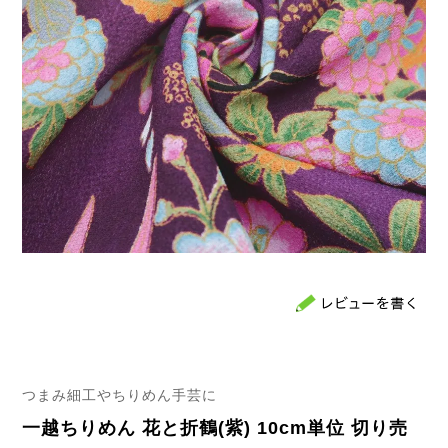
つまみ細工やちりめん手芸に
一越ちりめん 花と折鶴(紫) 10cm単位 切り売