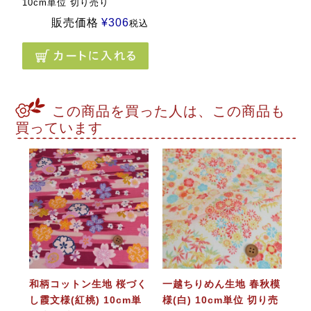
10cm単位 切り売り
販売価格
¥
306
税込
この商品を買った人は、この商品も
買っています
和柄コットン生地 桜づく
一越ちりめん生地 春秋模
し霞文様(紅桃) 10cm単
様(白) 10cm単位 切り売