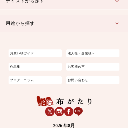
テイストから探す
古典的
かわいい
華やか
モダン
レトロ
ベーシック
しぶい
男柄
おしゃれ
なごみ
洋テイスト
用途から探す
つまみ細工
ゆかた・じんべい
子供の着物
よさこい・舞台衣装
お祭り着
さむえ
エプロン・ホームウェア
ブラウス・シャツ・ワンピース
古ぶくさ
バッグ・ポーチ
インテリア
マスク
お買い物ガイド
法人様・企業様へ
作品集
お客様の声
ブログ・コラム
お問い合わせ