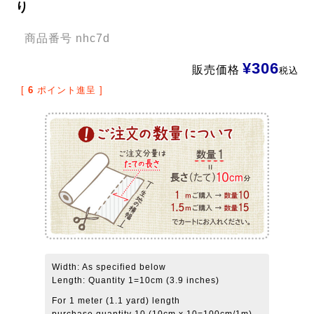
り
商品番号
nhc7d
¥
306
販売価格
税込
[
6
ポイント進呈 ]
Width: As specified below
Length: Quantity 1=10cm (3.9 inches)
For 1 meter (1.1 yard) length
purchase quantity 10 (10cm x 10=100cm/1m)