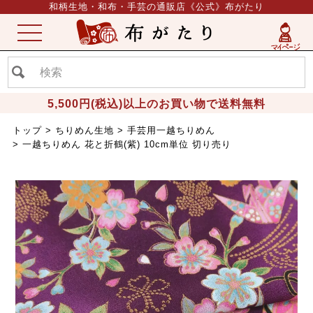
和柄生地・和布・手芸の通販店《公式》布がたり
ME
NU
5,500円(税込)以上のお買い物で送料無料
トップ
ちりめん生地
手芸用一越ちりめん
一越ちりめん 花と折鶴(紫) 10cm単位 切り売り