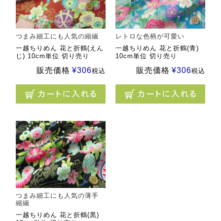
つまみ細工にも人気の縮緬
レトロな色柄が可愛い
一越ちりめん 花と折鶴(えん
一越ちりめん 花と折鶴(青)
じ) 10cm単位 切り売り
10cm単位 切り売り
販売価格
¥
306
販売価格
¥
306
税込
税込
つまみ細工にも人気の薄手
縮緬
一越ちりめん 花と折鶴(黒)