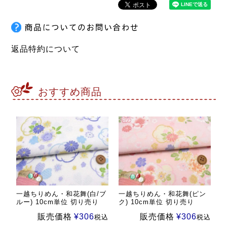
返品特約について
おすすめ商品
一越ちりめん・和花舞(白/ブ
一越ちりめん・和花舞(ピン
ルー) 10cm単位 切り売り
ク) 10cm単位 切り売り
販売価格
¥
306
販売価格
¥
306
税込
税込