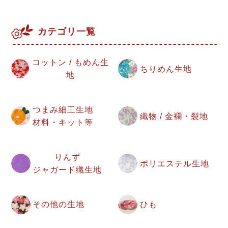
カテゴリ一覧
コットン / もめん生
ちりめん生地
地
つまみ細工生地
織物 / 金襴・裂地
材料・キット等
りんず
ポリエステル生地
ジャガード織生地
その他の生地
ひも