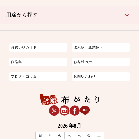
古典的
かわいい
華やか
モダン
レトロ
ベーシック
しぶい
男柄
おしゃれ
なごみ
洋テイスト
用途から探す
つまみ細工
ゆかた・じんべい
子供の着物
よさこい・舞台衣装
お祭り着
さむえ
エプロン・ホームウェア
ブラウス・シャツ・ワンピース
古ぶくさ
バッグ・ポーチ
インテリア
マスク
お買い物ガイド
法人様・企業様へ
作品集
お客様の声
ブログ・コラム
お問い合わせ