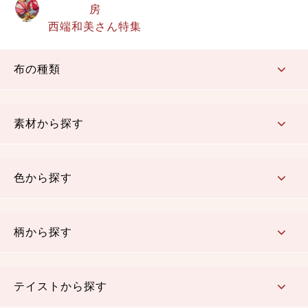
房
西端和美さん特集
布の種類
コットン／もめん生地
ちりめん生地
織物 金襴・裂地
りんず・ジャガード織生地
ポリエステル生地
その他の生地
ちりめんカットロール
リボン
素材から探す
コットン／木綿素材（混紡含む）
ポリエステル素材（混紡含む）
レーヨン素材
シルク素材
麻／リネン（混紡含む）
本掲載生地
色から探す
赤・ピンク
黄色・オレンジ
茶・ベージュ
緑
青・紺
紫
白・アイボリー
黒・グレイ
金・銀
多色使い
リバーシブル
柄から探す
さくら柄
梅柄
和風花柄
洋テイスト花柄
植物柄
伝統柄・古典柄
飛鳥・奈良文様
かすり柄
動物柄
縞・ストライプ
水玉・ドット
チェック・格子
小紋柄
無地
テイストから探す