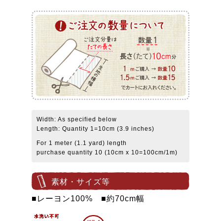
Width: As specified below
Length: Quantity 1=10cm (3.9 inches)
For 1 meter (1.1 yard) length
purchase quantity 10 (10cm x 10=100cm/1m)
素材・サイズ等
■レーヨン100% ■約70cm幅