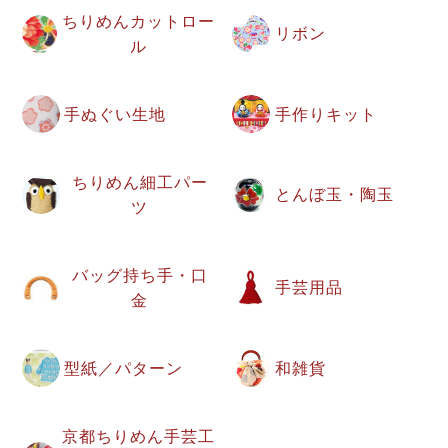
ちりめんカットロー
リボン
ル
手ぬぐい生地
手作りキット
ちりめん細工パー
とんぼ玉・陶玉
ツ
バッグ持ち手・口
手芸用品
金
型紙／パターン
和雑貨
京都ちりめん手芸工