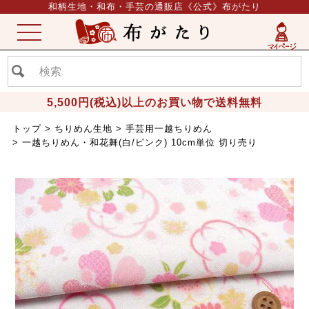
和柄生地・和布・手芸の通販店《公式》布がたり
ME
NU
5,500円(税込)以上のお買い物で送料無料
トップ
ちりめん生地
手芸用一越ちりめん
一越ちりめん・和花舞(白/ピンク) 10cm単位 切り売り