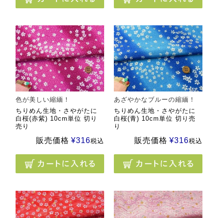
色が美しい縮緬！
あざやかなブルーの縮緬！
ちりめん生地・さやがたに
ちりめん生地・さやがたに
白桜(赤紫) 10cm単位 切り
白桜(青) 10cm単位 切り売
売り
り
販売価格
¥
316
販売価格
¥
316
税込
税込