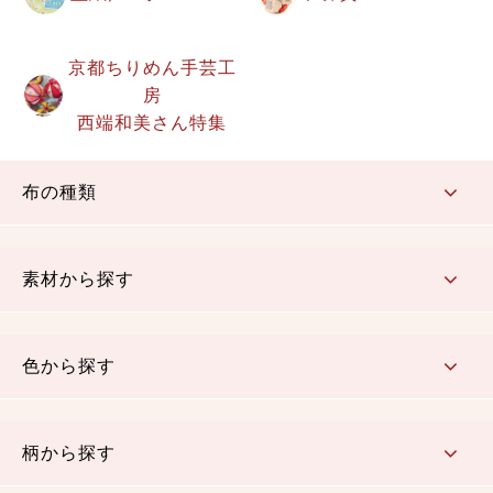
京都ちりめん手芸工
房
西端和美さん特集
布の種類
コットン／もめん生地
ちりめん生地
織物 金襴・裂地
りんず・ジャガード織生地
ポリエステル生地
その他の生地
ちりめんカットロール
リボン
素材から探す
コットン／木綿素材（混紡含む）
ポリエステル素材（混紡含む）
レーヨン素材
シルク素材
麻／リネン（混紡含む）
本掲載生地
色から探す
赤・ピンク
黄色・オレンジ
茶・ベージュ
緑
青・紺
紫
白・アイボリー
黒・グレイ
金・銀
多色使い
リバーシブル
柄から探す