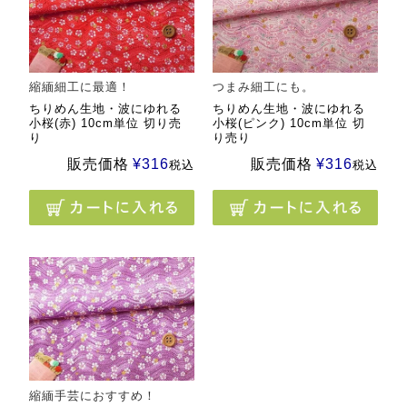
縮緬細工に最適！
つまみ細工にも。
ちりめん生地・波にゆれる
ちりめん生地・波にゆれる
小桜(赤) 10cm単位 切り売
小桜(ピンク) 10cm単位 切
り
り売り
販売価格
¥
316
販売価格
¥
316
税込
税込
縮緬手芸におすすめ！