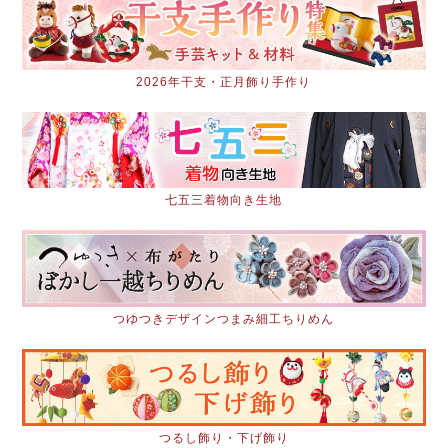
2026年干支・正月飾り手作り
七五三着物向き生地
つゆつきデザインつまみ細工ちりめん
つるし飾り・下げ飾り