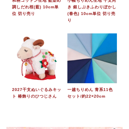
和柄コットン生地 藍染め
小幅ちりめん生地 干支向
調しだれ桜(藍) 10cm単
き 銀しぶきふわりぼかし
位 切り売り
(春色) 10cm単位 切り売
り
2027干支ぬいぐるみキッ
一越ちりめん 青系11色
ト 椿飾りのひつじさん
セット/約22×20cm