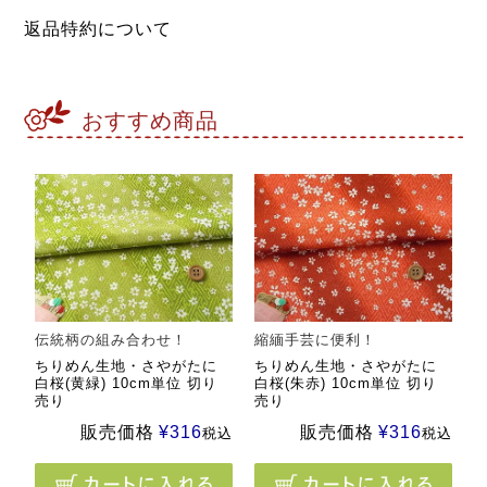
返品特約について
おすすめ商品
伝統柄の組み合わせ！
縮緬手芸に便利！
ちりめん生地・さやがたに
ちりめん生地・さやがたに
白桜(黄緑) 10cm単位 切り
白桜(朱赤) 10cm単位 切り
売り
売り
販売価格
¥
316
販売価格
¥
316
税込
税込