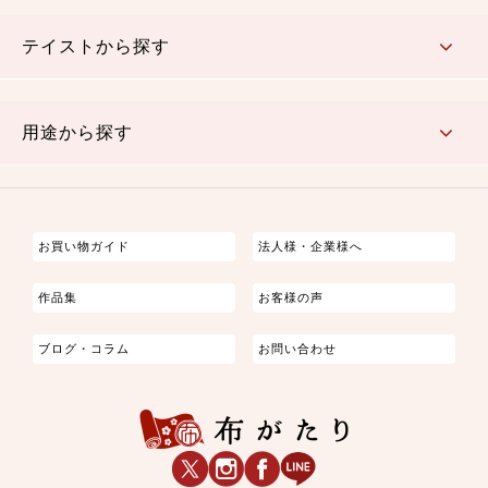
さくら柄
梅柄
和風花柄
洋テイスト花柄
植物柄
伝統柄・古典柄
飛鳥・奈良文様
かすり柄
動物柄
縞・ストライプ
水玉・ドット
チェック・格子
小紋柄
無地
テイストから探す
古典的
かわいい
華やか
モダン
レトロ
ベーシック
しぶい
男柄
おしゃれ
なごみ
洋テイスト
用途から探す
つまみ細工
ゆかた・じんべい
子供の着物
よさこい・舞台衣装
お祭り着
さむえ
エプロン・ホームウェア
ブラウス・シャツ・ワンピース
古ぶくさ
バッグ・ポーチ
インテリア
マスク
お買い物ガイド
法人様・企業様へ
作品集
お客様の声
ブログ・コラム
お問い合わせ