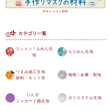
手作りマスク材料
カテゴリ一覧
コットン / もめん生
ちりめん生地
地
つまみ細工生地
織物 / 金襴・裂地
材料・キット等
りんず
ポリエステル生地
ジャガード織生地