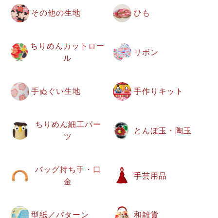
その他の生地
ひも
ちりめんカットロー
リボン
ル
手ぬぐい生地
手作りキット
ちりめん細工パー
とんぼ玉・陶玉
ツ
バッグ持ち手・口
手芸用品
金
型紙／パターン
和雑貨