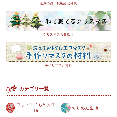
鬼滅の刃・呪術廻戦特集
クリスマスも和風に
手作りマスク材料
カテゴリ一覧
コットン / もめん生
ちりめん生地
地