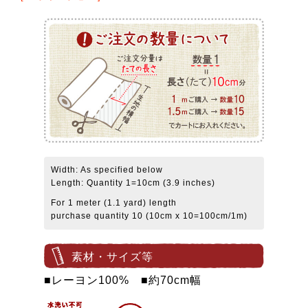
Width: As specified below
Length: Quantity 1=10cm (3.9 inches)
For 1 meter (1.1 yard) length
purchase quantity 10 (10cm x 10=100cm/1m)
素材・サイズ等
■レーヨン100% ■約70cm幅