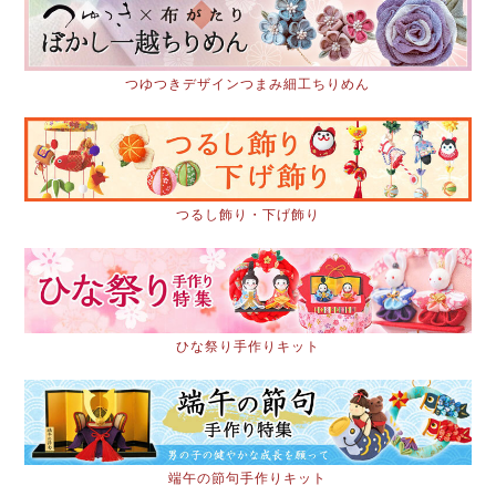
つゆつきデザインつまみ細工ちりめん
つるし飾り・下げ飾り
ひな祭り手作りキット
端午の節句手作りキット