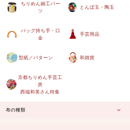
ちりめん細工パー
とんぼ玉・陶玉
ツ
バッグ持ち手・口
手芸用品
金
型紙／パターン
和雑貨
京都ちりめん手芸工
房
西端和美さん特集
布の種類
コットン／もめん生地
ちりめん生地
織物 金襴・裂地
りんず・ジャガード織生地
ポリエステル生地
その他の生地
ちりめんカットロール
リボン