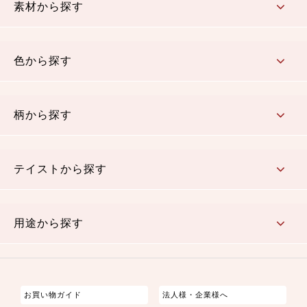
素材から探す
コットン／木綿素材（混紡含む）
ポリエステル素材（混紡含む）
レーヨン素材
シルク素材
麻／リネン（混紡含む）
本掲載生地
色から探す
赤・ピンク
黄色・オレンジ
茶・ベージュ
緑
青・紺
紫
白・アイボリー
黒・グレイ
金・銀
多色使い
リバーシブル
柄から探す
さくら柄
梅柄
和風花柄
洋テイスト花柄
植物柄
伝統柄・古典柄
飛鳥・奈良文様
かすり柄
動物柄
縞・ストライプ
水玉・ドット
チェック・格子
小紋柄
無地
テイストから探す
古典的
かわいい
華やか
モダン
レトロ
ベーシック
しぶい
男柄
おしゃれ
なごみ
洋テイスト
用途から探す
つまみ細工
ゆかた・じんべい
子供の着物
よさこい・舞台衣装
お祭り着
さむえ
エプロン・ホームウェア
ブラウス・シャツ・ワンピース
古ぶくさ
バッグ・ポーチ
インテリア
マスク
お買い物ガイド
法人様・企業様へ