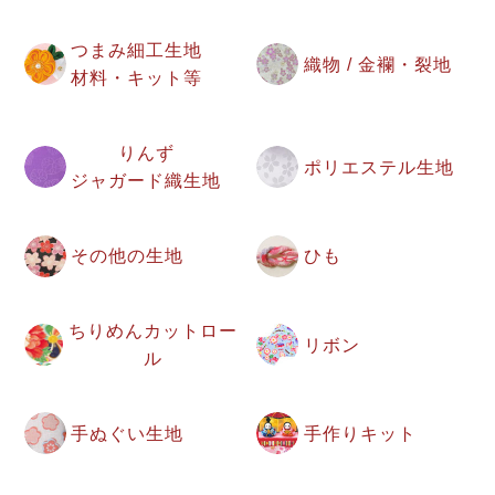
つまみ細工生地
織物 / 金襴・裂地
材料・キット等
りんず
ポリエステル生地
ジャガード織生地
その他の生地
ひも
ちりめんカットロー
リボン
ル
手ぬぐい生地
手作りキット