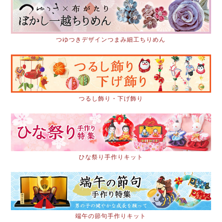
つゆつきデザインつまみ細工ちりめん
つるし飾り・下げ飾り
ひな祭り手作りキット
端午の節句手作りキット