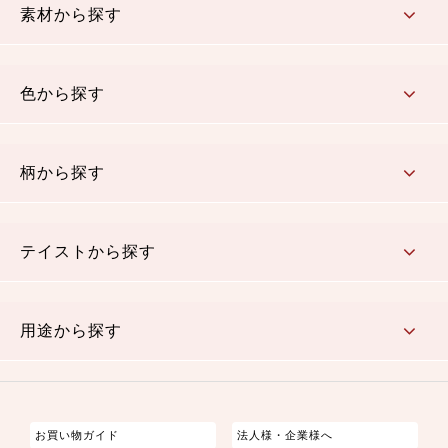
素材から探す
コットン／木綿素材（混紡含む）
ポリエステル素材（混紡含む）
レーヨン素材
シルク素材
麻／リネン（混紡含む）
本掲載生地
色から探す
赤・ピンク
黄色・オレンジ
茶・ベージュ
緑
青・紺
紫
白・アイボリー
黒・グレイ
金・銀
多色使い
リバーシブル
柄から探す
さくら柄
梅柄
和風花柄
洋テイスト花柄
植物柄
伝統柄・古典柄
飛鳥・奈良文様
かすり柄
動物柄
縞・ストライプ
水玉・ドット
チェック・格子
小紋柄
無地
テイストから探す
古典的
かわいい
華やか
モダン
レトロ
ベーシック
しぶい
男柄
おしゃれ
なごみ
洋テイスト
用途から探す
つまみ細工
ゆかた・じんべい
子供の着物
よさこい・舞台衣装
お祭り着
さむえ
エプロン・ホームウェア
ブラウス・シャツ・ワンピース
古ぶくさ
バッグ・ポーチ
インテリア
マスク
お買い物ガイド
法人様・企業様へ