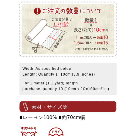
Width: As specified below
Length: Quantity 1=10cm (3.9 inches)
For 1 meter (1.1 yard) length
purchase quantity 10 (10cm x 10=100cm/1m)
素材・サイズ等
■レーヨン100% ■約70cm幅