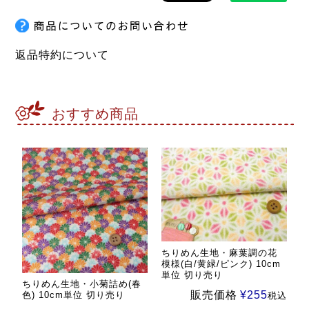
返品特約について
おすすめ商品
ちりめん生地・麻葉調の花
模様(白/黄緑/ピンク) 10cm
単位 切り売り
ちりめん生地・小菊詰め(春
販売価格
¥
255
色) 10cm単位 切り売り
税込