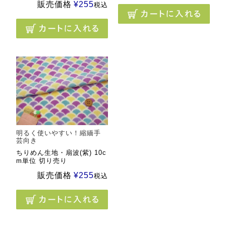
販売価格
¥
255
税込
明るく使いやすい！縮緬手
芸向き
ちりめん生地・扇波(紫) 10c
m単位 切り売り
販売価格
¥
255
税込