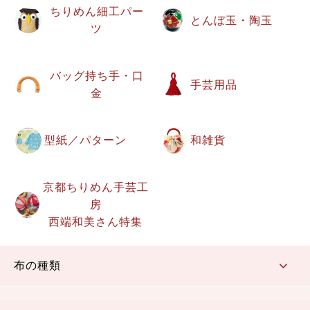
ちりめん細工パー
とんぼ玉・陶玉
ツ
バッグ持ち手・口
手芸用品
金
型紙／パターン
和雑貨
京都ちりめん手芸工
房
西端和美さん特集
布の種類
コットン／もめん生地
ちりめん生地
織物 金襴・裂地
りんず・ジャガード織生地
ポリエステル生地
その他の生地
ちりめんカットロール
リボン