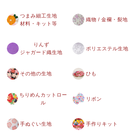
つまみ細工生地
織物 / 金襴・裂地
材料・キット等
りんず
ポリエステル生地
ジャガード織生地
その他の生地
ひも
ちりめんカットロー
リボン
ル
手ぬぐい生地
手作りキット