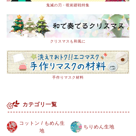
鬼滅の刃・呪術廻戦特集
クリスマスも和風に
手作りマスク材料
カテゴリ一覧
コットン / もめん生
ちりめん生地
地