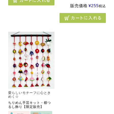
販売価格
¥
255
税込
愛らしいモチーフに心とき
めく☆
ちりめん手芸キット・都つ
るし飾り【限定販売】