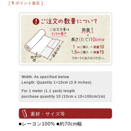
[
5
ポイント進呈 ]
Width: As specified below
Length: Quantity 1=10cm (3.9 inches)
For 1 meter (1.1 yard) length
purchase quantity 10 (10cm x 10=100cm/1m)
素材・サイズ等
■レーヨン100% ■約70cm幅