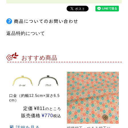
返品特約について
おすすめ商品
口金（約幅12.5cm×深さ6.5
cm）
定価
¥
811
のところ
販売価格
¥
770
税込
詳細を見る