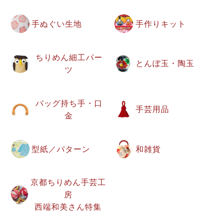
手ぬぐい生地
手作りキット
ちりめん細工パー
とんぼ玉・陶玉
ツ
バッグ持ち手・口
手芸用品
金
型紙／パターン
和雑貨
京都ちりめん手芸工
房
西端和美さん特集