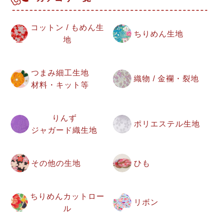
コットン / もめん生
ちりめん生地
地
つまみ細工生地
織物 / 金襴・裂地
材料・キット等
りんず
ポリエステル生地
ジャガード織生地
その他の生地
ひも
ちりめんカットロー
リボン
ル