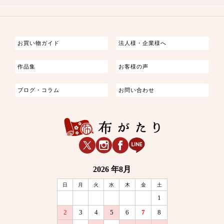
つまみ細工
ゆかた・じんべい
子供の着物
よさこい・舞台衣装
お祭り着
さむえ
エプロン・ホームウェア
ブラウス・シャツ・ワンピース
古ぶくさ
バッグ・ポーチ
インテリア
マスク
お買い物ガイド
法人様・企業様へ
作品集
お客様の声
ブログ・コラム
お問い合わせ