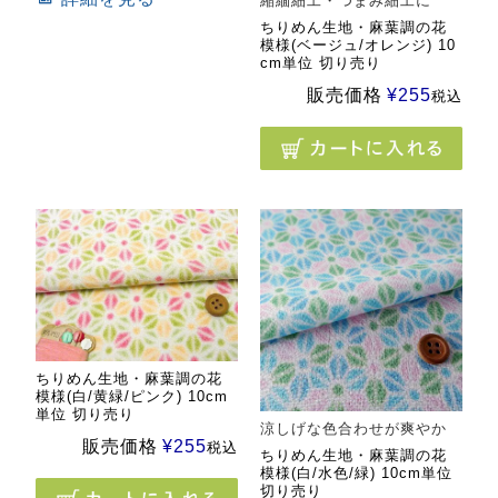
縮緬細工・つまみ細工に
ちりめん生地・麻葉調の花
模様(ベージュ/オレンジ) 10
cm単位 切り売り
販売価格
¥
255
税込
ちりめん生地・麻葉調の花
模様(白/黄緑/ピンク) 10cm
単位 切り売り
涼しげな色合わせが爽やか
販売価格
¥
255
税込
ちりめん生地・麻葉調の花
模様(白/水色/緑) 10cm単位
切り売り