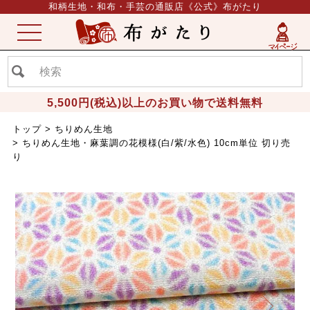
和柄生地・和布・手芸の通販店《公式》布がたり
ME
NU
5,500円(税込)以上のお買い物で送料無料
トップ
ちりめん生地
ちりめん生地・麻葉調の花模様(白/紫/水色) 10cm単位 切り売
り