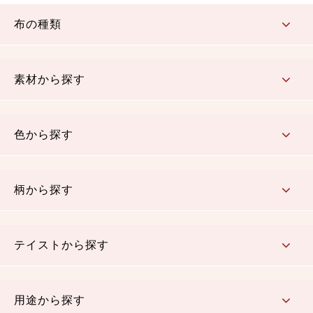
布の種類
コットン／もめん生地
ちりめん生地
織物 金襴・裂地
りんず・ジャガード織生地
ポリエステル生地
その他の生地
ちりめんカットロール
リボン
素材から探す
コットン／木綿素材（混紡含む）
ポリエステル素材（混紡含む）
レーヨン素材
シルク素材
麻／リネン（混紡含む）
本掲載生地
色から探す
赤・ピンク
黄色・オレンジ
茶・ベージュ
緑
青・紺
紫
白・アイボリー
黒・グレイ
金・銀
多色使い
リバーシブル
柄から探す
さくら柄
梅柄
和風花柄
洋テイスト花柄
植物柄
伝統柄・古典柄
飛鳥・奈良文様
かすり柄
動物柄
縞・ストライプ
水玉・ドット
チェック・格子
小紋柄
無地
テイストから探す
古典的
かわいい
華やか
モダン
レトロ
ベーシック
しぶい
男柄
おしゃれ
なごみ
洋テイスト
用途から探す