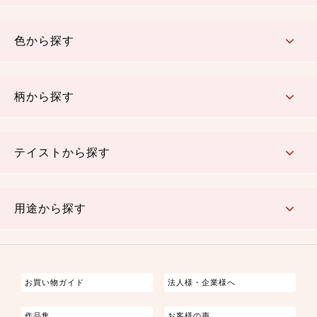
コットン／木綿素材（混紡含む）
ポリエステル素材（混紡含む）
レーヨン素材
シルク素材
麻／リネン（混紡含む）
本掲載生地
色から探す
赤・ピンク
黄色・オレンジ
茶・ベージュ
緑
青・紺
紫
白・アイボリー
黒・グレイ
金・銀
多色使い
リバーシブル
柄から探す
さくら柄
梅柄
和風花柄
洋テイスト花柄
植物柄
伝統柄・古典柄
飛鳥・奈良文様
かすり柄
動物柄
縞・ストライプ
水玉・ドット
チェック・格子
小紋柄
無地
テイストから探す
古典的
かわいい
華やか
モダン
レトロ
ベーシック
しぶい
男柄
おしゃれ
なごみ
洋テイスト
用途から探す
つまみ細工
ゆかた・じんべい
子供の着物
よさこい・舞台衣装
お祭り着
さむえ
エプロン・ホームウェア
ブラウス・シャツ・ワンピース
古ぶくさ
バッグ・ポーチ
インテリア
マスク
お買い物ガイド
法人様・企業様へ
作品集
お客様の声