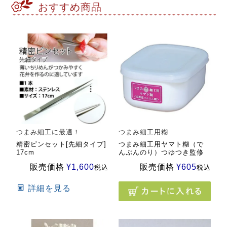
おすすめ商品
つまみ細工に最適！
つまみ細工用糊
精密ピンセット[先細タイプ]
つまみ細工用ヤマト糊（で
17cm
んぷんのり）つゆつき監修
販売価格
¥
1,600
販売価格
¥
605
税込
税込
詳細を見る