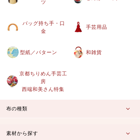
ツ
バッグ持ち手・口
手芸用品
金
型紙／パターン
和雑貨
京都ちりめん手芸工
房
西端和美さん特集
布の種類
コットン／もめん生地
ちりめん生地
織物 金襴・裂地
りんず・ジャガード織生地
ポリエステル生地
その他の生地
ちりめんカットロール
リボン
素材から探す