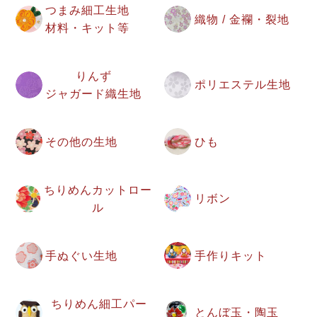
つまみ細工生地
織物 / 金襴・裂地
材料・キット等
りんず
ポリエステル生地
ジャガード織生地
その他の生地
ひも
ちりめんカットロー
リボン
ル
手ぬぐい生地
手作りキット
ちりめん細工パー
とんぼ玉・陶玉