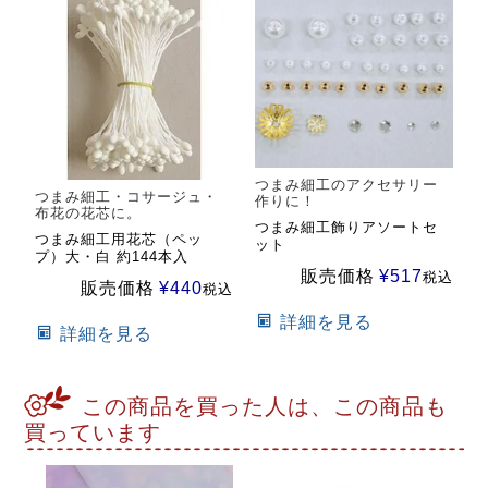
つまみ細工のアクセサリー
つまみ細工・コサージュ・
作りに！
布花の花芯に。
つまみ細工飾りアソートセ
つまみ細工用花芯（ペッ
ット
プ）大・白 約144本入
販売価格
¥
517
税込
販売価格
¥
440
税込
詳細を見る
詳細を見る
この商品を買った人は、この商品も
買っています