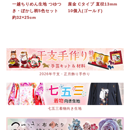
一越ちりめん生地 つゆつ
座金 Cタイプ 直径13mm
き・ぼかし柄5色セット
10個入(ゴールド)
約32×25cm
2026年干支・正月飾り手作り
七五三着物向き生地