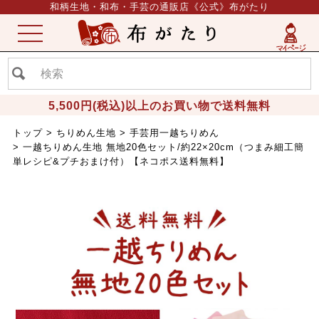
和柄生地・和布・手芸の通販店《公式》布がたり
ME
NU
5,500円(税込)以上のお買い物で送料無料
トップ
ちりめん生地
手芸用一越ちりめん
一越ちりめん生地 無地20色セット/約22×20cm（つまみ細工簡
単レシピ&プチおまけ付）【ネコポス送料無料】