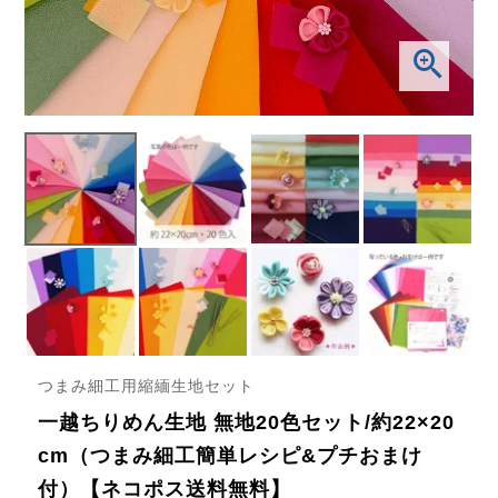
つまみ細工用縮緬生地セット
一越ちりめん生地 無地20色セット/約22×20
cm（つまみ細工簡単レシピ&プチおまけ
付）【ネコポス送料無料】