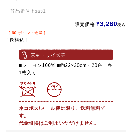
商品番号
hsas1
¥
3,280
販売価格
税込
[
60
ポイント進呈 ]
送料込
素材・サイズ等
■レーヨン100% ■約22×20cm／20色・各
1枚入り
ネコポス/メール便に限り、送料無料で
す。
代金引換はご利用いただけません。