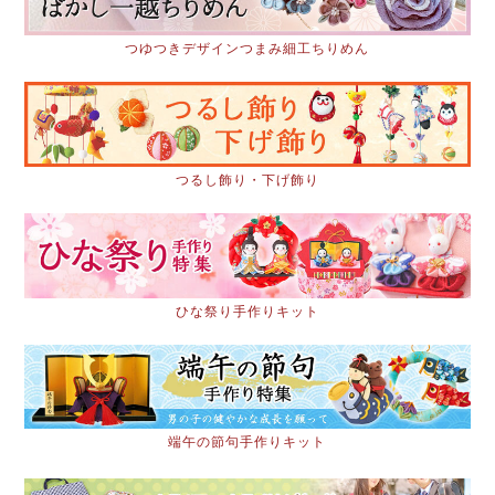
つゆつきデザインつまみ細工ちりめん
つるし飾り・下げ飾り
ひな祭り手作りキット
端午の節句手作りキット