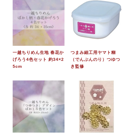
一越ちりめん生地 春花か
つまみ細工用ヤマト糊
げろう4色セット 約34×2
（でんぷんのり）つゆつ
5cm
き監修