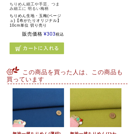
ちりめん細工や手芸、つま
み細工に 明るい梅柄
ちりめん生地・玉梅(ベージ
ュ)【布がたりオリジナル】
10cm単位 切り売り
販売価格
¥
303
税込
この商品を買った人は、この商品も
買っています
無地一越ちりめん(薄紺)
無地一越ちりめん(ひわ