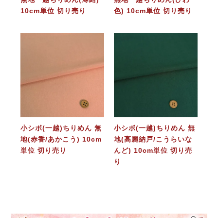
10cm単位 切り売り
色) 10cm単位 切り売り
小シボ(一越)ちりめん 無
小シボ(一越)ちりめん 無
地(赤香/あかこう) 10cm
地(高麗納戸/こうらいな
単位 切り売り
んど) 10cm単位 切り売
り