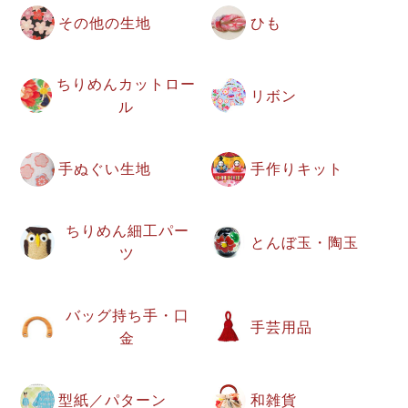
その他の生地
ひも
ちりめんカットロー
リボン
ル
手ぬぐい生地
手作りキット
ちりめん細工パー
とんぼ玉・陶玉
ツ
バッグ持ち手・口
手芸用品
金
型紙／パターン
和雑貨