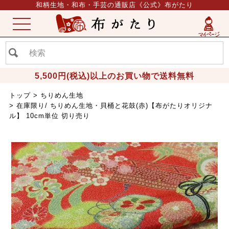
和柄生地・和布・手芸の通販店《公式》布がたり
ME
NU
5,500円(税込)以上のお買い物で送料無料
トップ
ちりめん生地
在庫限り/ ちりめん生地・貝桶と花鼓(赤)【布がたりオリジナ
ル】 10cm単位 切り売り