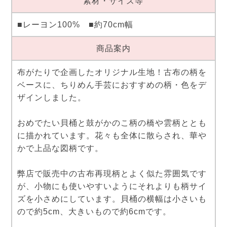
素材・サイズ等
■レーヨン100% ■約70cm幅
商品案内
布がたりで企画したオリジナル生地！古布の柄を
ベースに、ちりめん手芸におすすめの柄・色をデ
ザインしました。
おめでたい貝桶と鼓がかのこ柄の橋や雲柄ととも
に描かれています。花々も全体に散らされ、華や
かで上品な図柄です。
弊店で販売中の古布再現柄とよく似た雰囲気です
が、小物にも使いやすいようにそれよりも柄サイ
ズを小さめにしています。貝桶の横幅は小さいも
ので約5cm、大きいもので約6cmです。