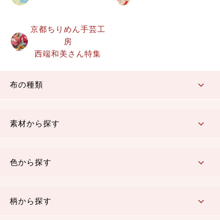
京都ちりめん手芸工
房
西端和美さん特集
布の種類
コットン／もめん生地
ちりめん生地
織物 金襴・裂地
りんず・ジャガード織生地
ポリエステル生地
その他の生地
ちりめんカットロール
リボン
素材から探す
コットン／木綿素材（混紡含む）
ポリエステル素材（混紡含む）
レーヨン素材
シルク素材
麻／リネン（混紡含む）
本掲載生地
色から探す
赤・ピンク
黄色・オレンジ
茶・ベージュ
緑
青・紺
紫
白・アイボリー
黒・グレイ
金・銀
多色使い
リバーシブル
柄から探す