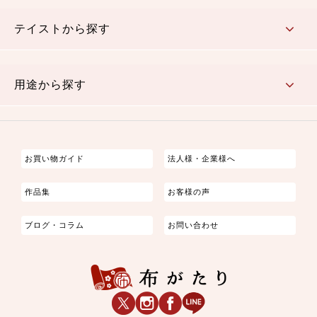
さくら柄
梅柄
和風花柄
洋テイスト花柄
植物柄
伝統柄・古典柄
飛鳥・奈良文様
かすり柄
動物柄
縞・ストライプ
水玉・ドット
チェック・格子
小紋柄
無地
テイストから探す
古典的
かわいい
華やか
モダン
レトロ
ベーシック
しぶい
男柄
おしゃれ
なごみ
洋テイスト
用途から探す
つまみ細工
ゆかた・じんべい
子供の着物
よさこい・舞台衣装
お祭り着
さむえ
エプロン・ホームウェア
ブラウス・シャツ・ワンピース
古ぶくさ
バッグ・ポーチ
インテリア
マスク
お買い物ガイド
法人様・企業様へ
作品集
お客様の声
ブログ・コラム
お問い合わせ