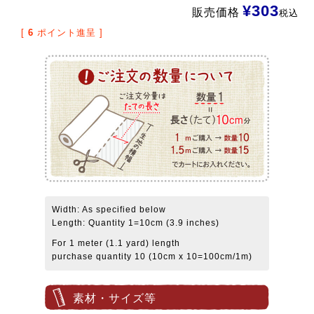
¥
303
販売価格
税込
[
6
ポイント進呈 ]
Width: As specified below
Length: Quantity 1=10cm (3.9 inches)
For 1 meter (1.1 yard) length
purchase quantity 10 (10cm x 10=100cm/1m)
素材・サイズ等