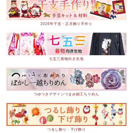
2026年干支・正月飾り手作り
七五三着物向き生地
つゆつきデザインつまみ細工ちりめん
つるし飾り・下げ飾り