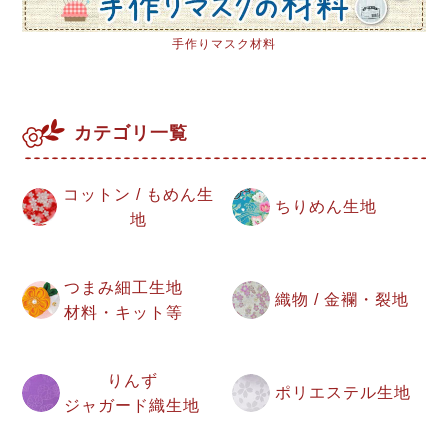
手作りマスク材料
カテゴリ一覧
コットン / もめん生
ちりめん生地
地
つまみ細工生地
織物 / 金襴・裂地
材料・キット等
りんず
ポリエステル生地
ジャガード織生地