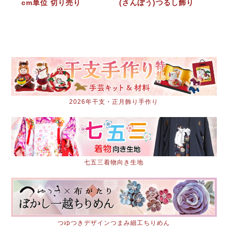
cm単位 切り売り
(さんぽう)つるし飾り
2026年干支・正月飾り手作り
七五三着物向き生地
つゆつきデザインつまみ細工ちりめん