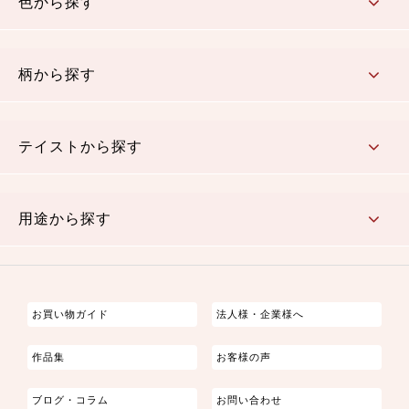
色から探す
赤・ピンク
黄色・オレンジ
茶・ベージュ
緑
青・紺
紫
白・アイボリー
黒・グレイ
金・銀
多色使い
リバーシブル
柄から探す
さくら柄
梅柄
和風花柄
洋テイスト花柄
植物柄
伝統柄・古典柄
飛鳥・奈良文様
かすり柄
動物柄
縞・ストライプ
水玉・ドット
チェック・格子
小紋柄
無地
テイストから探す
古典的
かわいい
華やか
モダン
レトロ
ベーシック
しぶい
男柄
おしゃれ
なごみ
洋テイスト
用途から探す
つまみ細工
ゆかた・じんべい
子供の着物
よさこい・舞台衣装
お祭り着
さむえ
エプロン・ホームウェア
ブラウス・シャツ・ワンピース
古ぶくさ
バッグ・ポーチ
インテリア
マスク
お買い物ガイド
法人様・企業様へ
作品集
お客様の声
ブログ・コラム
お問い合わせ