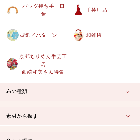
バッグ持ち手・口
手芸用品
金
型紙／パターン
和雑貨
京都ちりめん手芸工
房
西端和美さん特集
布の種類
コットン／もめん生地
ちりめん生地
織物 金襴・裂地
りんず・ジャガード織生地
ポリエステル生地
その他の生地
ちりめんカットロール
リボン
素材から探す
コットン／木綿素材（混紡含む）
ポリエステル素材（混紡含む）
レーヨン素材
シルク素材
麻／リネン（混紡含む）
本掲載生地