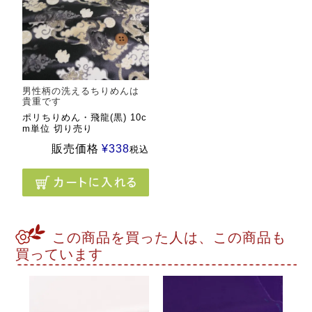
男性柄の洗えるちりめんは
貴重です
ポリちりめん・飛龍(黒) 10c
m単位 切り売り
販売価格
¥
338
税込
この商品を買った人は、この商品も
買っています