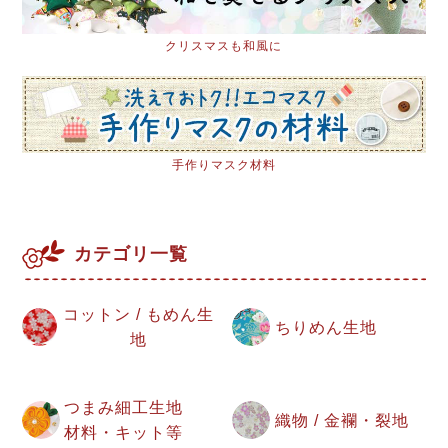
クリスマスも和風に
手作りマスク材料
カテゴリ一覧
コットン / もめん生
ちりめん生地
地
つまみ細工生地
織物 / 金襴・裂地
材料・キット等