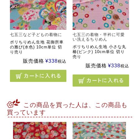
七五三など子どもの着物に
七五三の着物・半衿に可愛
い洗えるちりめん
ポリちりめん生地 花御所車
ポリちりめん生地 小さな丸
の雅び(水色) 10cm単位 切
椿(ピンク) 10cm単位 切り
り売り
売り
販売価格
¥
338
税込
販売価格
¥
338
税込
この商品を買った人は、この商品も
買っています