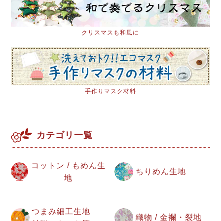
クリスマスも和風に
手作りマスク材料
カテゴリ一覧
コットン / もめん生
ちりめん生地
地
つまみ細工生地
織物 / 金襴・裂地