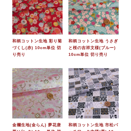
和柄コットン生地 彩り菊
和柄コットン生地 うさぎ
づくし(赤) 10cm単位 切
と桜の吉祥文様(ブルー)
り売り
10cm単位 切り売り
金襴生地(金らん) 夢花唐
和柄コットン生地 市松パ