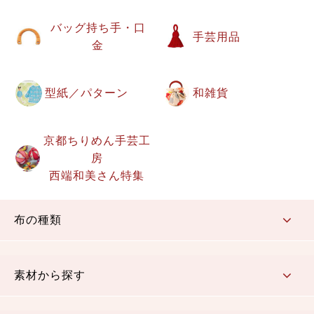
バッグ持ち手・口
手芸用品
金
型紙／パターン
和雑貨
京都ちりめん手芸工
房
西端和美さん特集
布の種類
コットン／もめん生地
ちりめん生地
織物 金襴・裂地
りんず・ジャガード織生地
ポリエステル生地
その他の生地
ちりめんカットロール
リボン
素材から探す
コットン／木綿素材（混紡含む）
ポリエステル素材（混紡含む）
レーヨン素材
シルク素材
麻／リネン（混紡含む）
本掲載生地