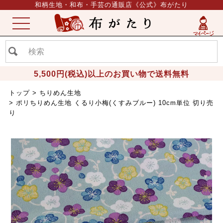
和柄生地・和布・手芸の通販店《公式》布がたり
ME
NU
5,500円(税込)以上のお買い物で送料無料
トップ
ちりめん生地
ポリちりめん生地 くるり小梅(くすみブルー) 10cm単位 切り売
り