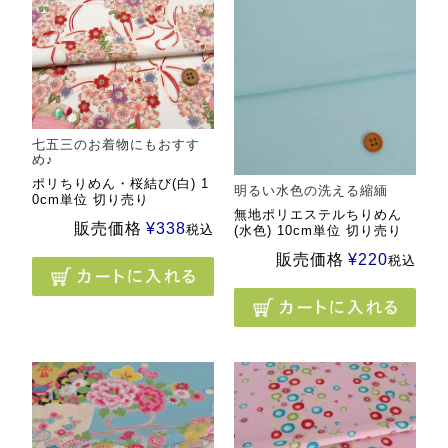
七五三のお着物にもおすす
め♪
ポリちりめん・桜結び(白) 1
明るい水色の洗える縮緬
0cm単位 切り売り
無地ポリエステルちりめん
販売価格
¥
338
税込
(水色) 10cm単位 切り売り
販売価格
¥
220
税込