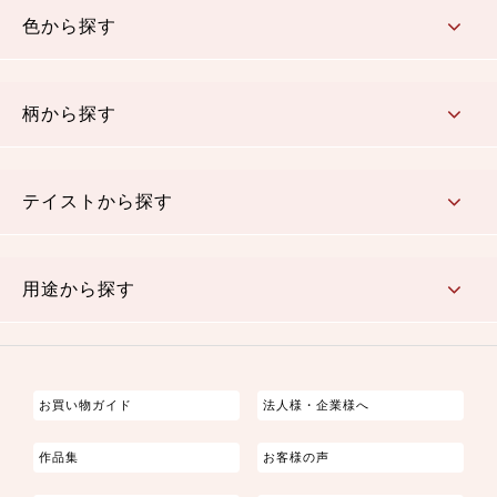
色から探す
赤・ピンク
黄色・オレンジ
茶・ベージュ
緑
青・紺
紫
白・アイボリー
黒・グレイ
金・銀
多色使い
リバーシブル
柄から探す
さくら柄
梅柄
和風花柄
洋テイスト花柄
植物柄
伝統柄・古典柄
飛鳥・奈良文様
かすり柄
動物柄
縞・ストライプ
水玉・ドット
チェック・格子
小紋柄
無地
テイストから探す
古典的
かわいい
華やか
モダン
レトロ
ベーシック
しぶい
男柄
おしゃれ
なごみ
洋テイスト
用途から探す
つまみ細工
ゆかた・じんべい
子供の着物
よさこい・舞台衣装
お祭り着
さむえ
エプロン・ホームウェア
ブラウス・シャツ・ワンピース
古ぶくさ
バッグ・ポーチ
インテリア
マスク
お買い物ガイド
法人様・企業様へ
作品集
お客様の声