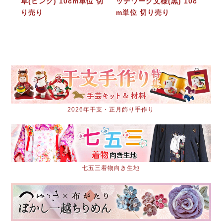
草(ピンク) 10cm単位 切
ッチワーク文様(黒) 10c
り売り
m単位 切り売り
2026年干支・正月飾り手作り
七五三着物向き生地