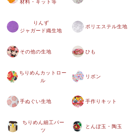
材料・キット等
りんず
ポリエステル生地
ジャガード織生地
その他の生地
ひも
ちりめんカットロー
リボン
ル
手ぬぐい生地
手作りキット
ちりめん細工パー
とんぼ玉・陶玉
ツ