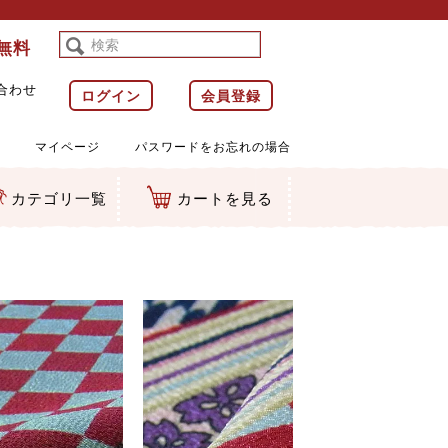
料無料
合わせ
ログイン
会員登録
マイページ
パスワードをお忘れの場合
カテゴリ一覧
カートを見る
等)
ルダー
ット類
カムマスコット
ラップ