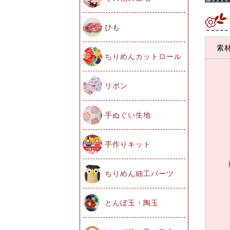
ひも
素
ちりめんカットロール
リボン
手ぬぐい生地
手作りキット
ちりめん細工パーツ
とんぼ玉・陶玉