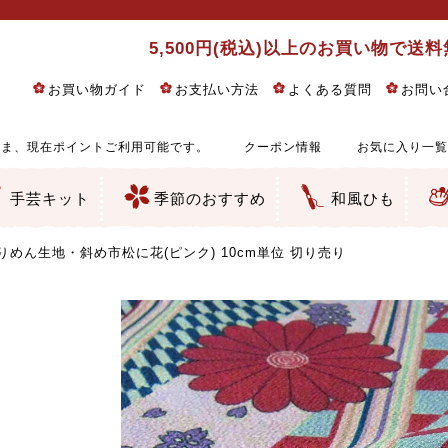
5,500円(税込)以上のお買い物で送
お買い物ガイド
お支払い方法
よくある質問
お問い
ま、現在ポイントご利用可能です。
クーポン情報
お気に入り一覧
手芸キット
季節のおすすめ
和風ひも
りめん細工・ちりめん手芸
し子・こぎん刺し
るし飾り・ひな祭り・端午の節句
物・干支
ェディング
ッグ・ポーチ・袋物
クセサリー・キーホルダー・根付類
絵・木目込み・手まり
ルトナージュ
引手芸
朱印帳
の他
和風花柄
モダン和風花柄
伝統柄
かすり柄
動物柄
縞・チェック・水玉など
その他の和風柄
洋風柄
グラデーション・ぼかし
無地・無地調
無地・手染めあづみ野木綿
ガーゼ生地
綿レース生地
つまみ細工向き
手ぬぐい
手芸用ちりめん
手芸用一越ちりめん
洗えるちりめん／ポリちりめん
正絹ちりめん／シルク
木綿ちりめん
オリジナル商品
西陣織 金襴・どんす類
西陣織 裂地・帯地
和柄りんず（綸子）生地・レーヨン
無地りんず（綸子）生地・レーヨン
ジャガード織
柄もの
無地・地模様
つまみ細工用カット済み生地
リネン／麻混生地
印伝調生地
たたみテープ／畳のへり
シルク生地
裏地
キュプラ・チュール
ゆかた・じんべい向き生地
つまみ細工生地・材料・キット等
七五三に～お子さまの着物向き生地
干支・正月手芸
つるしびな・つるし飾り
ひな祭り手作りキット
端午の節句手作りキット
鬼滅の刃・呪術廻戦特集
京都ちりめん手芸工房より・西端和美先生特集
コットン／木綿素材（混紡含む）
ポリエステル素材（混紡含む）
レーヨン素材
シルク素材
麻／リネン（混紡含む）
本掲載生地
赤・ピンク
黄色・オレンジ
茶・ベージュ
緑
青・紺
紫
白・アイボリー
黒・グレイ
金・銀
多色使い
リバーシブル
さくら柄
梅柄
和風花柄
洋テイスト花柄
植物柄
伝統柄・古典柄
飛鳥・奈良文様
かすり柄
動物柄
縞・ストライプ
水玉・ドット
チェック・格子
小紋柄
無地
古典的
かわいい
華やか
モダン
レトロ
ベーシック
しぶい
男柄
おしゃれ
なごみ
洋テイスト
つまみ細工
ゆかた・じんべい
子供の着物
ベビー袴&上着セット
よさこい・舞台衣装
お祭り着
さむえ
エプロン・ホームウェア
ブラウス・シャツ・ワンピース
古ぶくさ
バッグ・ポーチ
インテリア
マスク
ひな祭りちりめんキット
縁起物(ふくろう、まり、瓢箪
髪飾り・アクセサリー
根付・ストラップ・キーホ
巾着・がま口等
タペストリー
人形・動物
干支
その他
ふきん
コースター・ランチョンマ
バッグ・ポーチ類
その他
刺し子布（布のみ）
刺し子糸
つるしびな・つるし飾り
ひな祭り
端午の節句
動物
干支
リングピロー
ウェディングベア・ウエル
アクセサリー
ウェルカムボード
バッグ類
ポーチ類
ペンケース・メガネケース
コインケース
その他のケース・袋物
アクセサリー・髪飾り
キーホルダー・根付・スト
押絵
木目込み
手まり
たたみへり・たたみシート
ドールチャーム
編み物
刺しゅう
タペストリー
ビーズ手芸
布ぞうり
クリスマス・ハロウィン
その他のキット
夏休み手作り特集
ちりめん・木綿丸ひも
江戸打ちひも
人五・人八紐
メタリックヤーン／ひも
その他のひも
りめん生地・斜め市松に花(ピンク) 10cm単位 切り売り