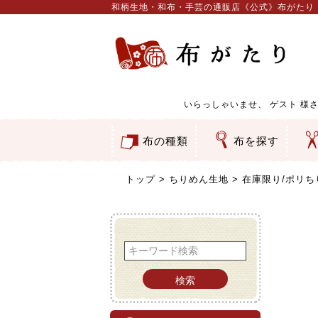
和柄生地・和布・手芸の通販店《公式》布がたり
いらっしゃいませ、
ゲスト
様さ
布の種類
布を探す
和柄生地
コットン／もめん生地
ちりめん生地
織物 金襴・裂地
りんず・ジャガード織生地
ポリエステル生地
服地
その他の生地
ちりめんカットロール
リボン
素材から探す
色から探す
柄から探す
テイストから探す
用途から探す
ち
刺
つ
動
ウ
バ
ア
押
カ
水
御
そ
トップ
ちりめん生地
在庫限り/ポリち
検索