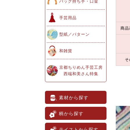
バッグ持ち手・口金
手芸用品
商品
型紙／パターン
和雑貨
そ
京都ちりめん手芸工房
西端和美さん特集
素材から探す
柄から探す
テイストから探す