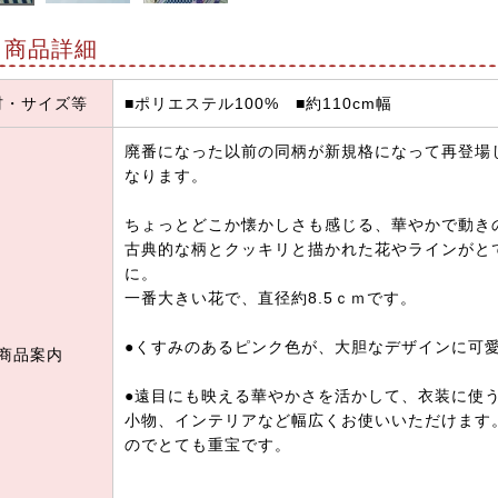
商品詳細
材・サイズ等
■ポリエステル100% ■約110cm幅
廃番になった以前の同柄が新規格になって再登場
なります。
ちょっとどこか懐かしさも感じる、華やかで動き
古典的な柄とクッキリと描かれた花やラインがと
に。
一番大きい花で、直径約8.5ｃｍです。
●くすみのあるピンク色が、大胆なデザインに可
商品案内
●遠目にも映える華やかさを活かして、衣装に使
小物、インテリアなど幅広くお使いいただけます
のでとても重宝です。