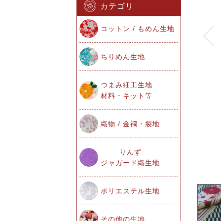
カテゴリ
コットン / もめん生地
ちりめん生地
つまみ細工生地
材料・キット等
織物 / 金襴・裂地
りんず
ジャガード織生地
ポリエステル生地
その他の生地