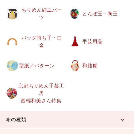
ちりめん細工パー
とんぼ玉・陶玉
ツ
バッグ持ち手・口
手芸用品
金
型紙／パターン
和雑貨
京都ちりめん手芸工
房
西端和美さん特集
布の種類