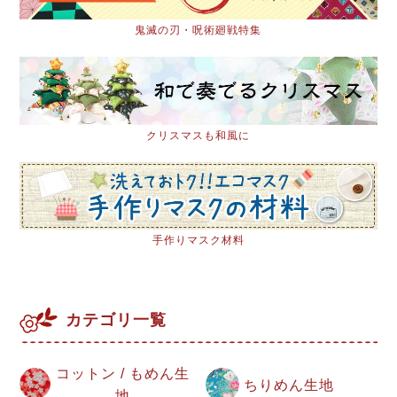
鬼滅の刃・呪術廻戦特集
クリスマスも和風に
手作りマスク材料
カテゴリ一覧
コットン / もめん生
ちりめん生地
地