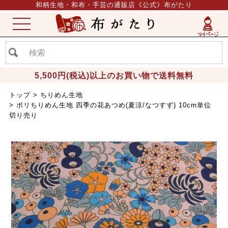
和柄生地・和布・手芸の通販店《公式》布がたり
ME
NU
5,500円(税込)以上のお買い物で送料無料
トップ
ちりめん生地
ポリちりめん生地 四季の花あつめ(夏涼/なつすず) 10cm単位
切り売り