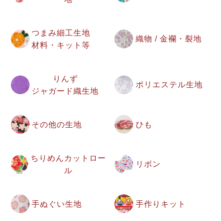
つまみ細工生地
織物 / 金襴・裂地
材料・キット等
りんず
ポリエステル生地
ジャガード織生地
その他の生地
ひも
ちりめんカットロー
リボン
ル
手ぬぐい生地
手作りキット