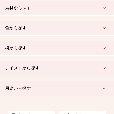
コットン／もめん生地
ちりめん生地
織物 金襴・裂地
りんず・ジャガード織生地
ポリエステル生地
その他の生地
ちりめんカットロール
リボン
素材から探す
コットン／木綿素材（混紡含む）
ポリエステル素材（混紡含む）
レーヨン素材
シルク素材
麻／リネン（混紡含む）
本掲載生地
色から探す
赤・ピンク
黄色・オレンジ
茶・ベージュ
緑
青・紺
紫
白・アイボリー
黒・グレイ
金・銀
多色使い
リバーシブル
柄から探す
さくら柄
梅柄
和風花柄
洋テイスト花柄
植物柄
伝統柄・古典柄
飛鳥・奈良文様
かすり柄
動物柄
縞・ストライプ
水玉・ドット
チェック・格子
小紋柄
無地
テイストから探す
古典的
かわいい
華やか
モダン
レトロ
ベーシック
しぶい
男柄
おしゃれ
なごみ
洋テイスト
用途から探す
つまみ細工
ゆかた・じんべい
子供の着物
よさこい・舞台衣装
お祭り着
さむえ
エプロン・ホームウェア
ブラウス・シャツ・ワンピース
古ぶくさ
バッグ・ポーチ
インテリア
マスク