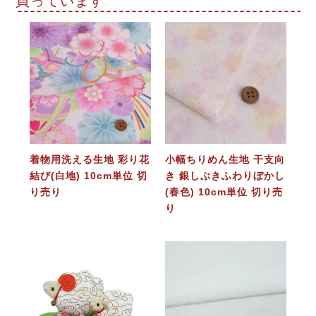
買っています
着物用洗える生地 彩り花
小幅ちりめん生地 干支向
結び(白地) 10cm単位 切
き 銀しぶきふわりぼかし
り売り
(春色) 10cm単位 切り売
り