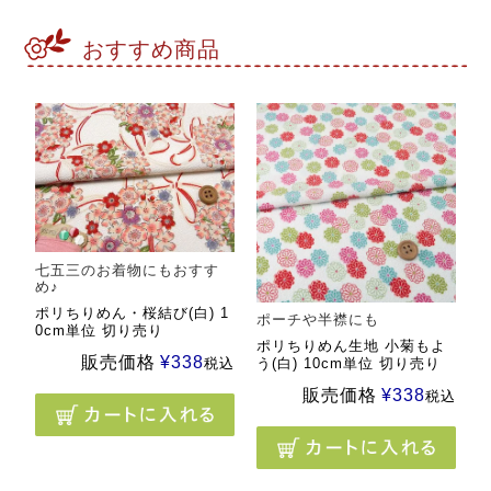
おすすめ商品
七五三のお着物にもおすす
め♪
ポリちりめん・桜結び(白) 1
ポーチや半襟にも
0cm単位 切り売り
ポリちりめん生地 小菊もよ
販売価格
¥
338
税込
う(白) 10cm単位 切り売り
販売価格
¥
338
税込