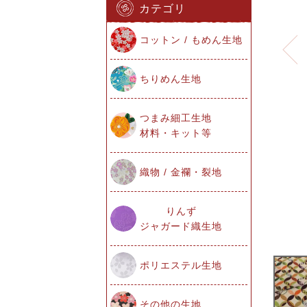
カテゴリ
コットン / もめん生地
ちりめん生地
つまみ細工生地
材料・キット等
織物 / 金襴・裂地
りんず
ジャガード織生地
ポリエステル生地
その他の生地