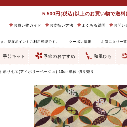
5,500円(税込)以上のお買い物で送
お買い物ガイド
お支払い方法
よくある質問
お問い
ま、現在ポイントご利用可能です。
クーポン情報
お気に入り一覧
手芸キット
季節のおすすめ
和風ひも
りめん細工・ちりめん手芸
し子・こぎん刺し
るし飾り・ひな祭り・端午の節句
物・干支
ェディング
ッグ・ポーチ・袋物
クセサリー・キーホルダー・根付類
絵・木目込み・手まり
ルトナージュ
引手芸
朱印帳
の他
和風花柄
モダン和風花柄
伝統柄
かすり柄
動物柄
縞・チェック・水玉など
その他の和風柄
洋風柄
グラデーション・ぼかし
無地・無地調
無地・手染めあづみ野木綿
ガーゼ生地
綿レース生地
つまみ細工向き
手ぬぐい
手芸用ちりめん
手芸用一越ちりめん
洗えるちりめん／ポリちりめん
正絹ちりめん／シルク
木綿ちりめん
オリジナル商品
西陣織 金襴・どんす類
西陣織 裂地・帯地
和柄りんず（綸子）生地・レーヨン
無地りんず（綸子）生地・レーヨン
ジャガード織
柄もの
無地・地模様
つまみ細工用カット済み生地
リネン／麻混生地
印伝調生地
たたみテープ／畳のへり
シルク生地
裏地
キュプラ・チュール
ゆかた・じんべい向き生地
つまみ細工生地・材料・キット等
七五三に～お子さまの着物向き生地
干支・正月手芸
つるしびな・つるし飾り
ひな祭り手作りキット
端午の節句手作りキット
鬼滅の刃・呪術廻戦特集
京都ちりめん手芸工房より・西端和美先生特集
コットン／木綿素材（混紡含む）
ポリエステル素材（混紡含む）
レーヨン素材
シルク素材
麻／リネン（混紡含む）
本掲載生地
赤・ピンク
黄色・オレンジ
茶・ベージュ
緑
青・紺
紫
白・アイボリー
黒・グレイ
金・銀
多色使い
リバーシブル
さくら柄
梅柄
和風花柄
洋テイスト花柄
植物柄
伝統柄・古典柄
飛鳥・奈良文様
かすり柄
動物柄
縞・ストライプ
水玉・ドット
チェック・格子
小紋柄
無地
古典的
かわいい
華やか
モダン
レトロ
ベーシック
しぶい
男柄
おしゃれ
なごみ
洋テイスト
つまみ細工
ゆかた・じんべい
子供の着物
ベビー袴&上着セット
よさこい・舞台衣装
お祭り着
さむえ
エプロン・ホームウェア
ブラウス・シャツ・ワンピース
古ぶくさ
バッグ・ポーチ
インテリア
マスク
ひな祭りちりめんキット
縁起物(ふくろう、まり、瓢箪
髪飾り・アクセサリー
根付・ストラップ・キーホ
巾着・がま口等
タペストリー
人形・動物
干支
その他
ふきん
コースター・ランチョンマ
バッグ・ポーチ類
その他
刺し子布（布のみ）
刺し子糸
つるしびな・つるし飾り
ひな祭り
端午の節句
動物
干支
リングピロー
ウェディングベア・ウエル
アクセサリー
ウェルカムボード
バッグ類
ポーチ類
ペンケース・メガネケース
コインケース
その他のケース・袋物
アクセサリー・髪飾り
キーホルダー・根付・スト
押絵
木目込み
手まり
たたみへり・たたみシート
ドールチャーム
編み物
刺しゅう
タペストリー
ビーズ手芸
布ぞうり
クリスマス・ハロウィン
その他のキット
夏休み手作り特集
ちりめん・木綿丸ひも
江戸打ちひも
人五・人八紐
メタリックヤーン／ひも
その他のひも
 彩り七宝(アイボリーベージュ) 10cm単位 切り売り