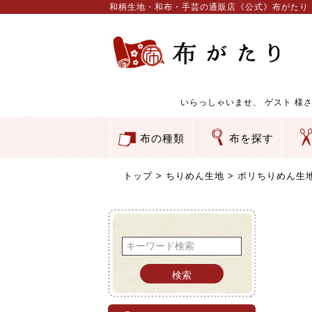
和柄生地・和布・手芸の通販店《公式》布がたり
いらっしゃいませ、
ゲスト
様さ
布の種類
布を探す
和柄生地
コットン／もめん生地
ちりめん生地
織物 金襴・裂地
りんず・ジャガード織生地
ポリエステル生地
服地
その他の生地
ちりめんカットロール
リボン
素材から探す
色から探す
柄から探す
テイストから探す
用途から探す
ち
刺
つ
動
ウ
バ
ア
押
カ
水
御
そ
トップ
ちりめん生地
ポリちりめん生地
検索