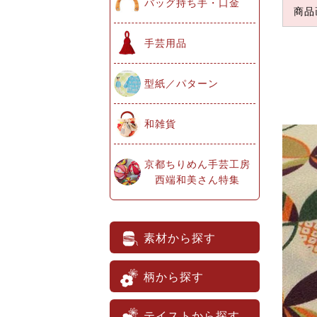
バッグ持ち手・口金
商品
手芸用品
型紙／パターン
和雑貨
京都ちりめん手芸工房
西端和美さん特集
素材から探す
柄から探す
テイストから探す