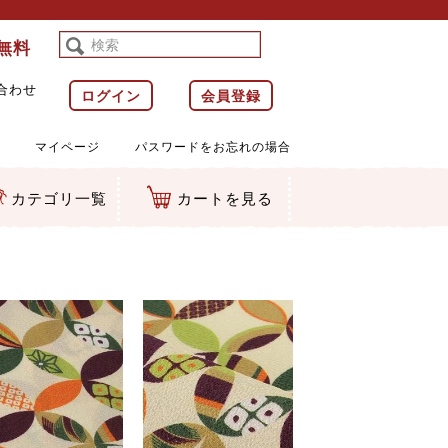
料無料
合わせ
ログイン
会員登録
マイページ
パスワードをお忘れの場合
カテゴリ一覧
カートを見る
等)
ルダー
ット類
カムマスコット
ラップ