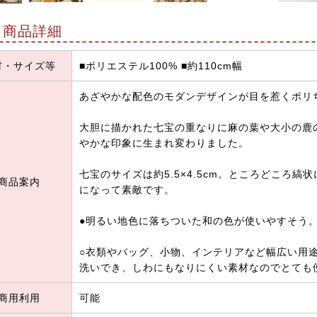
商品詳細
材・サイズ等
■ポリエステル100% ■約110cm幅
あざやかな配色のモダンデザインが目を惹くポリ
大胆に描かれた七宝の重なりに麻の葉や大小の鹿
やかな印象に生まれ変わりました。
七宝のサイズは約5.5×4.5cm。ところどころ
商品案内
になって素敵です。
●明るい地色に落ちついた和の色が使いやすそう
○衣類やバッグ、小物、インテリアなど幅広い用
洗いでき、しわにもなりにくい素材なのでとても
商用利用
可能