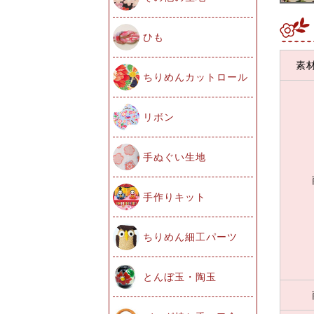
ひも
素
ちりめんカットロール
リボン
手ぬぐい生地
手作りキット
ちりめん細工パーツ
とんぼ玉・陶玉