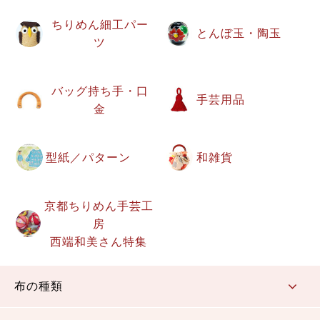
ちりめん細工パー
とんぼ玉・陶玉
ツ
バッグ持ち手・口
手芸用品
金
型紙／パターン
和雑貨
京都ちりめん手芸工
房
西端和美さん特集
布の種類