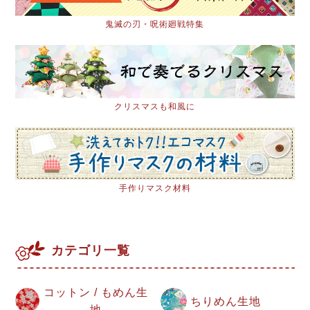
鬼滅の刃・呪術廻戦特集
クリスマスも和風に
手作りマスク材料
カテゴリ一覧
コットン / もめん生
ちりめん生地
地