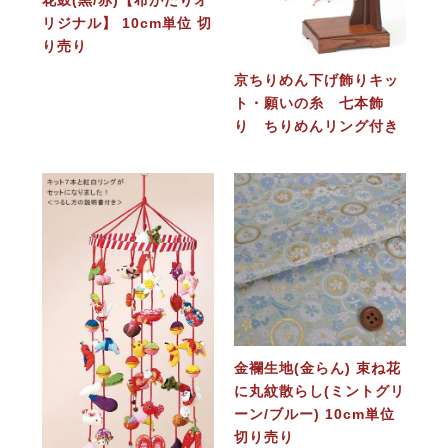
リジナル】 10cm単位 切
り売り
京ちりめん下げ飾りキッ
ト・願いの糸 七本飾
り ちりめんリング付き
金襴生地(金らん) 束ね花
に丸紋散らし(ミントグリ
ーン/ブルー) 10cm単位
切り売り