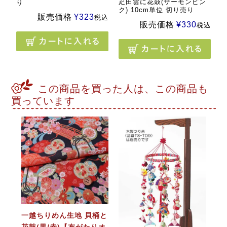
疋田雲に花鼓(サーモンピン
り
ク) 10cm単位 切り売り
販売価格
¥
323
税込
販売価格
¥
330
税込
この商品を買った人は、この商品も
買っています
一越ちりめん生地 貝桶と
花鼓(黒/赤)【布がたりオ