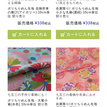
える縮緬
い洗えるちりめん
ポリちりめん生地 花御所車
在庫限り/ ポリちりめん生地
の雅び(アイボリー) 10cm単
小さな丸椿(濃紺) 10cm単位
位 切り売り
切り売り
販売価格
¥
338
販売価格
¥
338
税込
税込
七五三の手作り着物にも！
七五三の着物や衣装におす
すめ
ポリちりめん生地・大菊小
在庫限り/ポリちりめん生地
菊(水色) 10cm単位 切り売