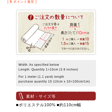
[
6
ポイント進呈 ]
Width: As specified below
Length: Quantity 1=10cm (3.9 inches)
For 1 meter (1.1 yard) length
purchase quantity 10 (10cm x 10=100cm/1m)
素材・サイズ等
■ポリエステル100% ■約110cm幅