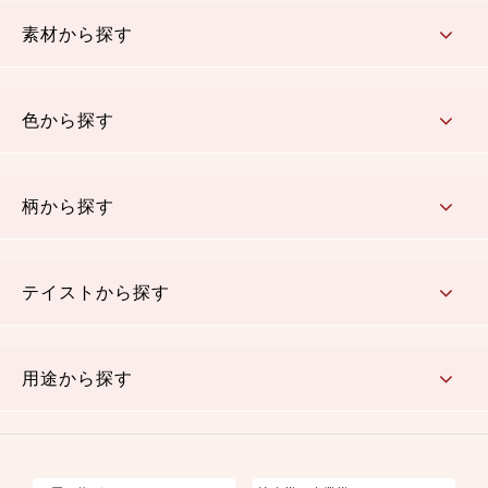
コットン／もめん生地
ちりめん生地
織物 金襴・裂地
りんず・ジャガード織生地
ポリエステル生地
その他の生地
ちりめんカットロール
リボン
素材から探す
コットン／木綿素材（混紡含む）
ポリエステル素材（混紡含む）
レーヨン素材
シルク素材
麻／リネン（混紡含む）
本掲載生地
色から探す
赤・ピンク
黄色・オレンジ
茶・ベージュ
緑
青・紺
紫
白・アイボリー
黒・グレイ
金・銀
多色使い
リバーシブル
柄から探す
さくら柄
梅柄
和風花柄
洋テイスト花柄
植物柄
伝統柄・古典柄
飛鳥・奈良文様
かすり柄
動物柄
縞・ストライプ
水玉・ドット
チェック・格子
小紋柄
無地
テイストから探す
古典的
かわいい
華やか
モダン
レトロ
ベーシック
しぶい
男柄
おしゃれ
なごみ
洋テイスト
用途から探す
つまみ細工
ゆかた・じんべい
子供の着物
よさこい・舞台衣装
お祭り着
さむえ
エプロン・ホームウェア
ブラウス・シャツ・ワンピース
古ぶくさ
バッグ・ポーチ
インテリア
マスク