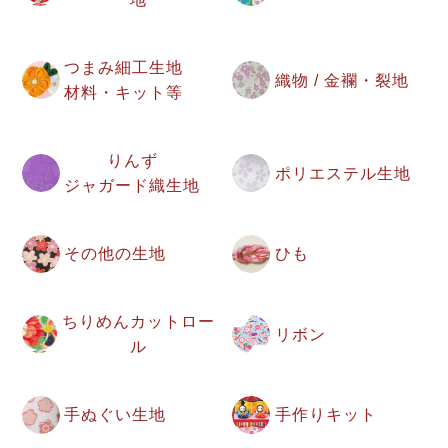
つまみ細工生地
織物 / 金襴・裂地
材料・キット等
りんず
ポリエステル生地
ジャガード織生地
その他の生地
ひも
ちりめんカットロー
リボン
ル
手ぬぐい生地
手作りキット