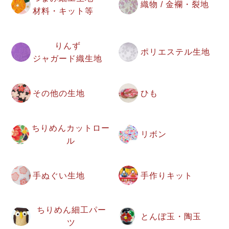
織物 / 金襴・裂地
材料・キット等
りんず
ポリエステル生地
ジャガード織生地
その他の生地
ひも
ちりめんカットロー
リボン
ル
手ぬぐい生地
手作りキット
ちりめん細工パー
とんぼ玉・陶玉
ツ