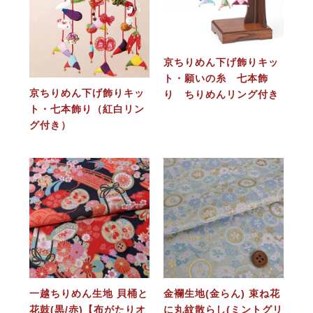
京ちりめん下げ飾りキッ
ト・願いの糸 七本飾
京ちりめん下げ飾りキッ
り ちりめんリング付き
ト・七本飾り（紅白リン
グ付き）
一越ちりめん生地 貝桶と
金襴生地(金らん) 束ね花
花鼓(黒/赤)【布がたりオ
に丸紋散らし(ミントグリ