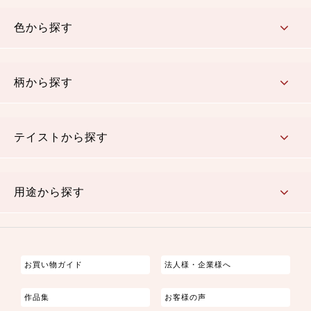
コットン／木綿素材（混紡含む）
ポリエステル素材（混紡含む）
レーヨン素材
シルク素材
麻／リネン（混紡含む）
本掲載生地
色から探す
赤・ピンク
黄色・オレンジ
茶・ベージュ
緑
青・紺
紫
白・アイボリー
黒・グレイ
金・銀
多色使い
リバーシブル
柄から探す
さくら柄
梅柄
和風花柄
洋テイスト花柄
植物柄
伝統柄・古典柄
飛鳥・奈良文様
かすり柄
動物柄
縞・ストライプ
水玉・ドット
チェック・格子
小紋柄
無地
テイストから探す
古典的
かわいい
華やか
モダン
レトロ
ベーシック
しぶい
男柄
おしゃれ
なごみ
洋テイスト
用途から探す
つまみ細工
ゆかた・じんべい
子供の着物
よさこい・舞台衣装
お祭り着
さむえ
エプロン・ホームウェア
ブラウス・シャツ・ワンピース
古ぶくさ
バッグ・ポーチ
インテリア
マスク
お買い物ガイド
法人様・企業様へ
作品集
お客様の声