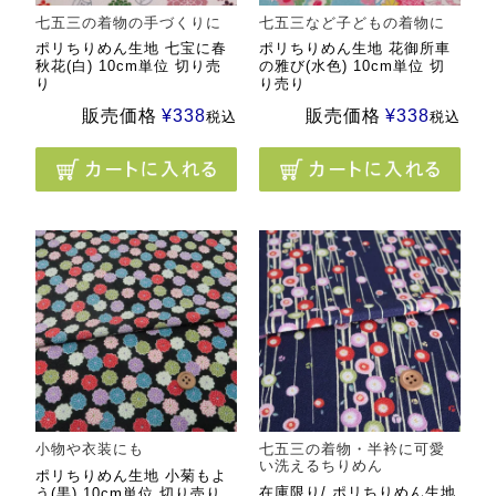
七五三の着物の手づくりに
七五三など子どもの着物に
ポリちりめん生地 七宝に春
ポリちりめん生地 花御所車
秋花(白) 10cm単位 切り売
の雅び(水色) 10cm単位 切
り
り売り
販売価格
¥
338
販売価格
¥
338
税込
税込
小物や衣装にも
七五三の着物・半衿に可愛
い洗えるちりめん
ポリちりめん生地 小菊もよ
在庫限り/ ポリちりめん生地
う(黒) 10cm単位 切り売り