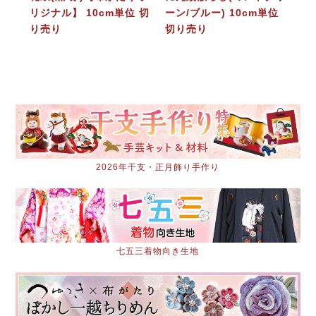
リジナル】 10cm単位 切
ーン/ブルー) 10cm単位
り売り
切り売り
2026年干支・正月飾り手作り
七五三着物向き生地