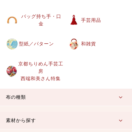
バッグ持ち手・口
手芸用品
金
型紙／パターン
和雑貨
京都ちりめん手芸工
房
西端和美さん特集
布の種類
コットン／もめん生地
ちりめん生地
織物 金襴・裂地
りんず・ジャガード織生地
ポリエステル生地
その他の生地
ちりめんカットロール
リボン
素材から探す