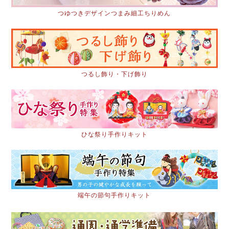
つゆつきデザインつまみ細工ちりめん
つるし飾り・下げ飾り
ひな祭り手作りキット
端午の節句手作りキット