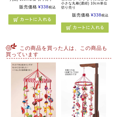
小さな丸椿(濃紺) 10cm単位
販売価格
¥
338
税込
切り売り
販売価格
¥
338
税込
この商品を買った人は、この商品も
買っています