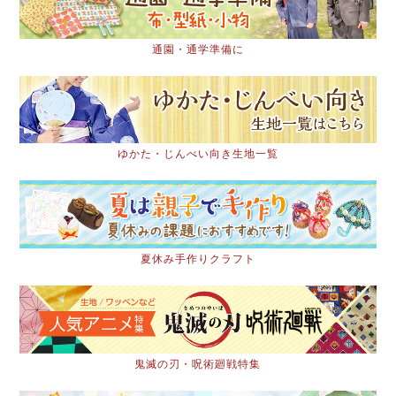
通園・通学準備に
ゆかた・じんべい向き生地一覧
夏休み手作りクラフト
鬼滅の刃・呪術廻戦特集