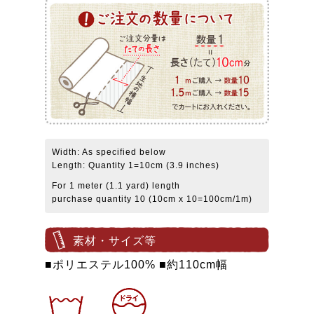
Width: As specified below
Length: Quantity 1=10cm (3.9 inches)
For 1 meter (1.1 yard) length
purchase quantity 10 (10cm x 10=100cm/1m)
素材・サイズ等
■ポリエステル100% ■約110cm幅