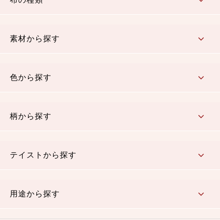
コットン／もめん生地
ちりめん生地
織物 金襴・裂地
りんず・ジャガード織生地
ポリエステル生地
その他の生地
ちりめんカットロール
リボン
素材から探す
コットン／木綿素材（混紡含む）
ポリエステル素材（混紡含む）
レーヨン素材
シルク素材
麻／リネン（混紡含む）
本掲載生地
色から探す
赤・ピンク
黄色・オレンジ
茶・ベージュ
緑
青・紺
紫
白・アイボリー
黒・グレイ
金・銀
多色使い
リバーシブル
柄から探す
さくら柄
梅柄
和風花柄
洋テイスト花柄
植物柄
伝統柄・古典柄
飛鳥・奈良文様
かすり柄
動物柄
縞・ストライプ
水玉・ドット
チェック・格子
小紋柄
無地
テイストから探す
古典的
かわいい
華やか
モダン
レトロ
ベーシック
しぶい
男柄
おしゃれ
なごみ
洋テイスト
用途から探す
つまみ細工
ゆかた・じんべい
子供の着物
よさこい・舞台衣装
お祭り着
さむえ
エプロン・ホームウェア
ブラウス・シャツ・ワンピース
古ぶくさ
バッグ・ポーチ
インテリア
マスク