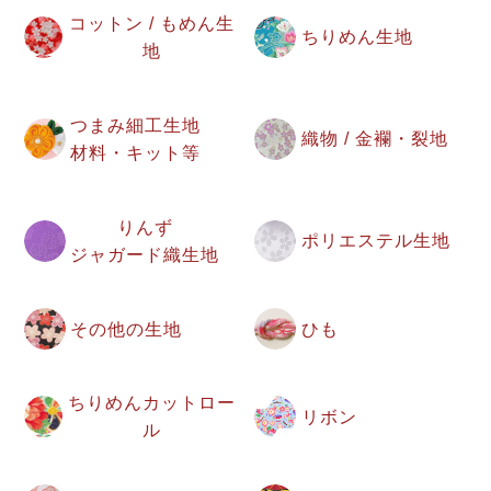
コットン / もめん生
ちりめん生地
地
つまみ細工生地
織物 / 金襴・裂地
材料・キット等
りんず
ポリエステル生地
ジャガード織生地
その他の生地
ひも
ちりめんカットロー
リボン
ル