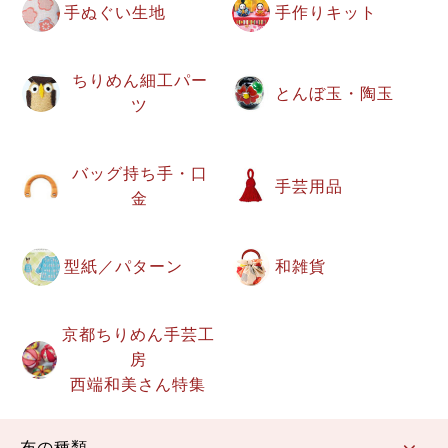
手ぬぐい生地
手作りキット
ちりめん細工パー
とんぼ玉・陶玉
ツ
バッグ持ち手・口
手芸用品
金
型紙／パターン
和雑貨
京都ちりめん手芸工
房
西端和美さん特集
布の種類