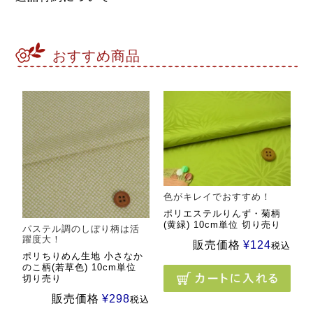
おすすめ商品
色がキレイでおすすめ！
ポリエステルりんず・菊柄
(黄緑) 10cm単位 切り売り
パステル調のしぼり柄は活
躍度大！
販売価格
¥
124
税込
ポリちりめん生地 小さなか
のこ柄(若草色) 10cm単位
切り売り
販売価格
¥
298
税込