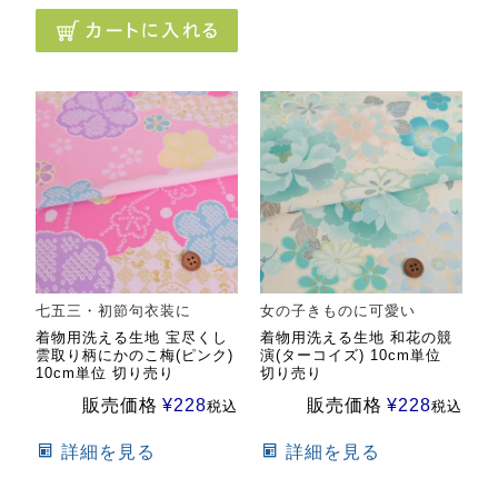
七五三・初節句衣装に
女の子きものに可愛い
着物用洗える生地 宝尽くし
着物用洗える生地 和花の競
雲取り柄にかのこ梅(ピンク)
演(ターコイズ) 10cm単位
10cm単位 切り売り
切り売り
販売価格
¥
228
販売価格
¥
228
税込
税込
詳細を見る
詳細を見る