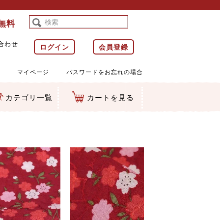
料無料
合わせ
ログイン
会員登録
マイページ
パスワードをお忘れの場合
カテゴリ一覧
カートを見る
等)
ルダー
ット類
カムマスコット
ラップ