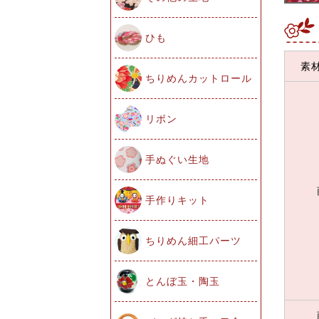
ひも
素
ちりめんカットロール
リボン
手ぬぐい生地
手作りキット
ちりめん細工パーツ
とんぼ玉・陶玉