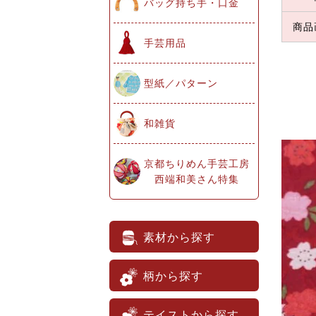
バッグ持ち手・口金
商品
手芸用品
型紙／パターン
和雑貨
京都ちりめん手芸工房
西端和美さん特集
素材から探す
柄から探す
テイストから探す