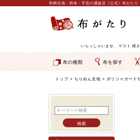
和柄生地・和布・手芸の通販店《公式》布がたり
いらっしゃいませ、
ゲスト
様さ
布の種類
布を探す
和柄生地
コットン／もめん生地
ちりめん生地
織物 金襴・裂地
りんず・ジャガード織生地
ポリエステル生地
服地
その他の生地
ちりめんカットロール
リボン
素材から探す
色から探す
柄から探す
テイストから探す
用途から探す
ち
刺
つ
動
ウ
バ
ア
押
カ
水
御
そ
トップ
ちりめん生地
ポリジャガードち
検索