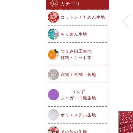
カテゴリ
コットン / もめん生地
ちりめん生地
つまみ細工生地
材料・キット等
織物 / 金襴・裂地
りんず
ジャガード織生地
ポリエステル生地
その他の生地