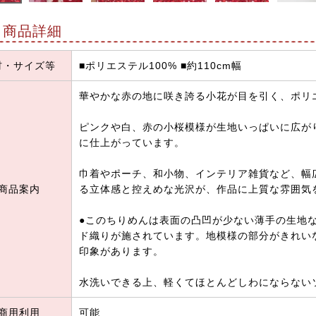
商品詳細
材・サイズ等
■ポリエステル100% ■約110cm幅
華やかな赤の地に咲き誇る小花が目を引く、ポリ
ピンクや白、赤の小桜模様が生地いっぱいに広が
に仕上がっています。
巾着やポーチ、和小物、インテリア雑貨など、幅
商品案内
る立体感と控えめな光沢が、作品に上質な雰囲気
●このちりめんは表面の凸凹が少ない薄手の生地
ド織りが施されています。地模様の部分がきれい
印象があります。
水洗いできる上、軽くてほとんどしわにならない
商用利用
可能