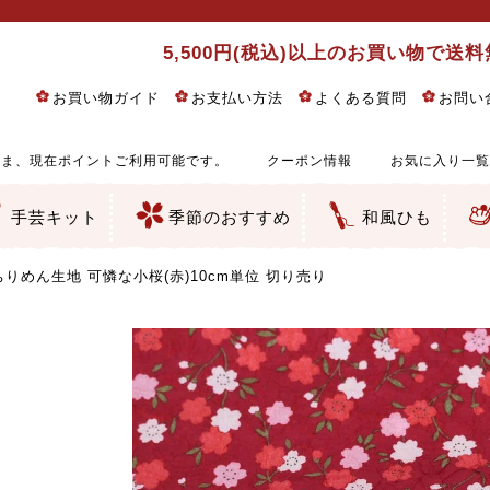
5,500円(税込)以上のお買い物で送
お買い物ガイド
お支払い方法
よくある質問
お問い
ま、現在ポイントご利用可能です。
クーポン情報
お気に入り一覧
手芸キット
季節のおすすめ
和風ひも
りめん細工・ちりめん手芸
し子・こぎん刺し
るし飾り・ひな祭り・端午の節句
物・干支
ェディング
ッグ・ポーチ・袋物
クセサリー・キーホルダー・根付類
絵・木目込み・手まり
ルトナージュ
引手芸
朱印帳
の他
和風花柄
モダン和風花柄
伝統柄
かすり柄
動物柄
縞・チェック・水玉など
その他の和風柄
洋風柄
グラデーション・ぼかし
無地・無地調
無地・手染めあづみ野木綿
ガーゼ生地
綿レース生地
つまみ細工向き
手ぬぐい
手芸用ちりめん
手芸用一越ちりめん
洗えるちりめん／ポリちりめん
正絹ちりめん／シルク
木綿ちりめん
オリジナル商品
西陣織 金襴・どんす類
西陣織 裂地・帯地
和柄りんず（綸子）生地・レーヨン
無地りんず（綸子）生地・レーヨン
ジャガード織
柄もの
無地・地模様
つまみ細工用カット済み生地
リネン／麻混生地
印伝調生地
たたみテープ／畳のへり
シルク生地
裏地
キュプラ・チュール
ゆかた・じんべい向き生地
つまみ細工生地・材料・キット等
七五三に～お子さまの着物向き生地
干支・正月手芸
つるしびな・つるし飾り
ひな祭り手作りキット
端午の節句手作りキット
鬼滅の刃・呪術廻戦特集
京都ちりめん手芸工房より・西端和美先生特集
コットン／木綿素材（混紡含む）
ポリエステル素材（混紡含む）
レーヨン素材
シルク素材
麻／リネン（混紡含む）
本掲載生地
赤・ピンク
黄色・オレンジ
茶・ベージュ
緑
青・紺
紫
白・アイボリー
黒・グレイ
金・銀
多色使い
リバーシブル
さくら柄
梅柄
和風花柄
洋テイスト花柄
植物柄
伝統柄・古典柄
飛鳥・奈良文様
かすり柄
動物柄
縞・ストライプ
水玉・ドット
チェック・格子
小紋柄
無地
古典的
かわいい
華やか
モダン
レトロ
ベーシック
しぶい
男柄
おしゃれ
なごみ
洋テイスト
つまみ細工
ゆかた・じんべい
子供の着物
ベビー袴&上着セット
よさこい・舞台衣装
お祭り着
さむえ
エプロン・ホームウェア
ブラウス・シャツ・ワンピース
古ぶくさ
バッグ・ポーチ
インテリア
マスク
ひな祭りちりめんキット
縁起物(ふくろう、まり、瓢箪
髪飾り・アクセサリー
根付・ストラップ・キーホ
巾着・がま口等
タペストリー
人形・動物
干支
その他
ふきん
コースター・ランチョンマ
バッグ・ポーチ類
その他
刺し子布（布のみ）
刺し子糸
つるしびな・つるし飾り
ひな祭り
端午の節句
動物
干支
リングピロー
ウェディングベア・ウエル
アクセサリー
ウェルカムボード
バッグ類
ポーチ類
ペンケース・メガネケース
コインケース
その他のケース・袋物
アクセサリー・髪飾り
キーホルダー・根付・スト
押絵
木目込み
手まり
たたみへり・たたみシート
ドールチャーム
編み物
刺しゅう
タペストリー
ビーズ手芸
布ぞうり
クリスマス・ハロウィン
その他のキット
夏休み手作り特集
ちりめん・木綿丸ひも
江戸打ちひも
人五・人八紐
メタリックヤーン／ひも
その他のひも
りめん生地 可憐な小桜(赤)10cm単位 切り売り