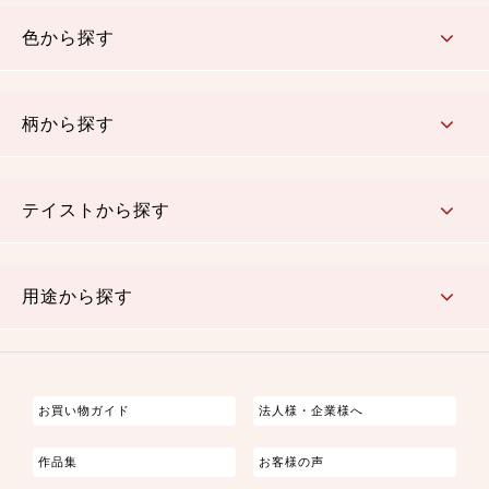
コットン／木綿素材（混紡含む）
ポリエステル素材（混紡含む）
レーヨン素材
シルク素材
麻／リネン（混紡含む）
本掲載生地
色から探す
赤・ピンク
黄色・オレンジ
茶・ベージュ
緑
青・紺
紫
白・アイボリー
黒・グレイ
金・銀
多色使い
リバーシブル
柄から探す
さくら柄
梅柄
和風花柄
洋テイスト花柄
植物柄
伝統柄・古典柄
飛鳥・奈良文様
かすり柄
動物柄
縞・ストライプ
水玉・ドット
チェック・格子
小紋柄
無地
テイストから探す
古典的
かわいい
華やか
モダン
レトロ
ベーシック
しぶい
男柄
おしゃれ
なごみ
洋テイスト
用途から探す
つまみ細工
ゆかた・じんべい
子供の着物
よさこい・舞台衣装
お祭り着
さむえ
エプロン・ホームウェア
ブラウス・シャツ・ワンピース
古ぶくさ
バッグ・ポーチ
インテリア
マスク
お買い物ガイド
法人様・企業様へ
作品集
お客様の声