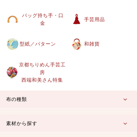
バッグ持ち手・口
手芸用品
金
型紙／パターン
和雑貨
京都ちりめん手芸工
房
西端和美さん特集
布の種類
コットン／もめん生地
ちりめん生地
織物 金襴・裂地
りんず・ジャガード織生地
ポリエステル生地
その他の生地
ちりめんカットロール
リボン
素材から探す