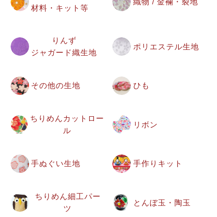
織物 / 金襴・裂地
材料・キット等
りんず
ポリエステル生地
ジャガード織生地
その他の生地
ひも
ちりめんカットロー
リボン
ル
手ぬぐい生地
手作りキット
ちりめん細工パー
とんぼ玉・陶玉
ツ