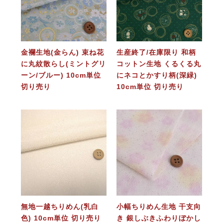
金襴生地(金らん) 束ね花
生産終了/在庫限り 和柄
に丸紋散らし(ミントグリ
コットン生地 くるくる丸
ーン/ブルー) 10cm単位
にネコとかすり柄(深緑)
切り売り
10cm単位 切り売り
無地一越ちりめん(乳白
小幅ちりめん生地 干支向
色) 10cm単位 切り売り
き 銀しぶきふわりぼかし