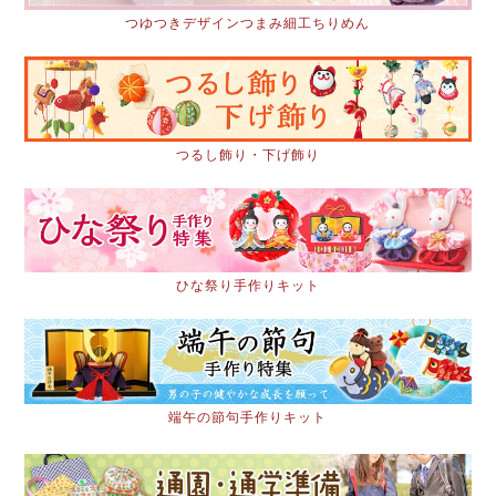
つゆつきデザインつまみ細工ちりめん
つるし飾り・下げ飾り
ひな祭り手作りキット
端午の節句手作りキット