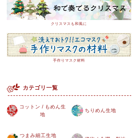
クリスマスも和風に
手作りマスク材料
カテゴリ一覧
コットン / もめん生
ちりめん生地
地
つまみ細工生地