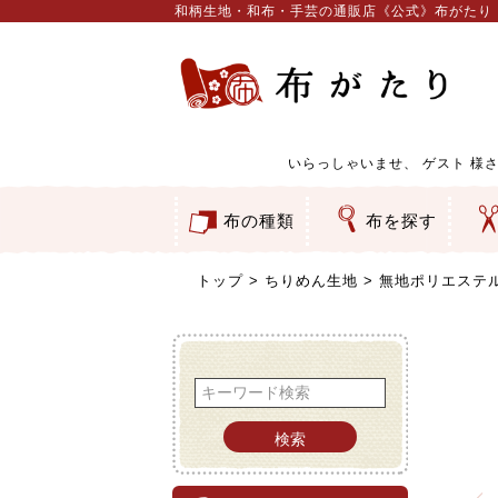
和柄生地・和布・手芸の通販店《公式》布がたり
いらっしゃいませ、
ゲスト
様さ
布の種類
布を探す
和柄生地
コットン／もめん生地
ちりめん生地
織物 金襴・裂地
りんず・ジャガード織生地
ポリエステル生地
服地
その他の生地
ちりめんカットロール
リボン
素材から探す
色から探す
柄から探す
テイストから探す
用途から探す
ち
刺
つ
動
ウ
バ
ア
押
カ
水
御
そ
トップ
ちりめん生地
無地ポリエステル
検索