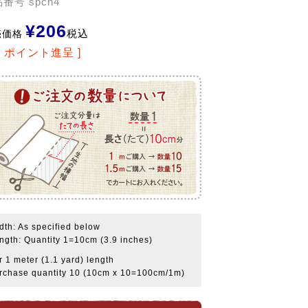
品番号
spcn4
¥
206
税込
売価格
4
ポイント進呈 ]
dth: As specified below
ngth: Quantity 1=10cm (3.9 inches)
r 1 meter (1.1 yard) length
rchase quantity 10 (10cm x 10=100cm/1m)