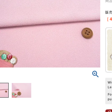
商
販
[
Wi
Le
Fo
pu