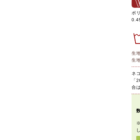
ポリ
0.4
生
生
ネ
「2
合