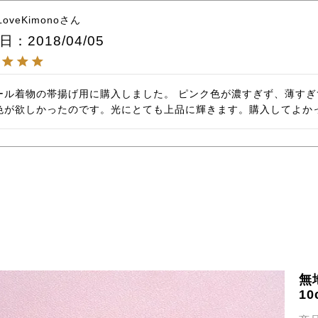
sLoveKimono
日
2018/04/05
ール着物の帯揚げ用に購入しました。 ピンク色が濃すぎず、薄す
無
1