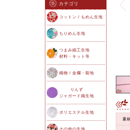
カテゴリ
コットン / もめん生地
ちりめん生地
つまみ細工生地
材料・キット等
織物 / 金襴・裂地
りんず
ジャガード織生地
ポリエステル生地
素
その他の生地