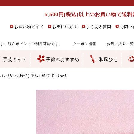
5,500円(税込)以上のお買い物で送
お買い物ガイド
お支払い方法
よくある質問
お問い
ま、現在ポイントご利用可能です。
クーポン情報
お気に入り一覧
手芸キット
季節のおすすめ
和風ひも
りめん細工・ちりめん手芸
し子・こぎん刺し
るし飾り・ひな祭り・端午の節句
物・干支
ェディング
ッグ・ポーチ・袋物
クセサリー・キーホルダー・根付類
絵・木目込み・手まり
ルトナージュ
引手芸
朱印帳
の他
和風花柄
モダン和風花柄
伝統柄
かすり柄
動物柄
縞・チェック・水玉など
その他の和風柄
洋風柄
グラデーション・ぼかし
無地・無地調
無地・手染めあづみ野木綿
ガーゼ生地
綿レース生地
つまみ細工向き
手ぬぐい
手芸用ちりめん
手芸用一越ちりめん
洗えるちりめん／ポリちりめん
正絹ちりめん／シルク
木綿ちりめん
オリジナル商品
西陣織 金襴・どんす類
西陣織 裂地・帯地
和柄りんず（綸子）生地・レーヨン
無地りんず（綸子）生地・レーヨン
ジャガード織
柄もの
無地・地模様
つまみ細工用カット済み生地
リネン／麻混生地
印伝調生地
たたみテープ／畳のへり
シルク生地
裏地
キュプラ・チュール
ゆかた・じんべい向き生地
つまみ細工生地・材料・キット等
七五三に～お子さまの着物向き生地
干支・正月手芸
つるしびな・つるし飾り
ひな祭り手作りキット
端午の節句手作りキット
鬼滅の刃・呪術廻戦特集
京都ちりめん手芸工房より・西端和美先生特集
コットン／木綿素材（混紡含む）
ポリエステル素材（混紡含む）
レーヨン素材
シルク素材
麻／リネン（混紡含む）
本掲載生地
赤・ピンク
黄色・オレンジ
茶・ベージュ
緑
青・紺
紫
白・アイボリー
黒・グレイ
金・銀
多色使い
リバーシブル
さくら柄
梅柄
和風花柄
洋テイスト花柄
植物柄
伝統柄・古典柄
飛鳥・奈良文様
かすり柄
動物柄
縞・ストライプ
水玉・ドット
チェック・格子
小紋柄
無地
古典的
かわいい
華やか
モダン
レトロ
ベーシック
しぶい
男柄
おしゃれ
なごみ
洋テイスト
つまみ細工
ゆかた・じんべい
子供の着物
ベビー袴&上着セット
よさこい・舞台衣装
お祭り着
さむえ
エプロン・ホームウェア
ブラウス・シャツ・ワンピース
古ぶくさ
バッグ・ポーチ
インテリア
マスク
ひな祭りちりめんキット
縁起物(ふくろう、まり、瓢箪
髪飾り・アクセサリー
根付・ストラップ・キーホ
巾着・がま口等
タペストリー
人形・動物
干支
その他
ふきん
コースター・ランチョンマ
バッグ・ポーチ類
その他
刺し子布（布のみ）
刺し子糸
つるしびな・つるし飾り
ひな祭り
端午の節句
動物
干支
リングピロー
ウェディングベア・ウエル
アクセサリー
ウェルカムボード
バッグ類
ポーチ類
ペンケース・メガネケース
コインケース
その他のケース・袋物
アクセサリー・髪飾り
キーホルダー・根付・スト
押絵
木目込み
手まり
たたみへり・たたみシート
ドールチャーム
編み物
刺しゅう
タペストリー
ビーズ手芸
布ぞうり
クリスマス・ハロウィン
その他のキット
夏休み手作り特集
ちりめん・木綿丸ひも
江戸打ちひも
人五・人八紐
メタリックヤーン／ひも
その他のひも
ちりめん(桜色) 10cm単位 切り売り