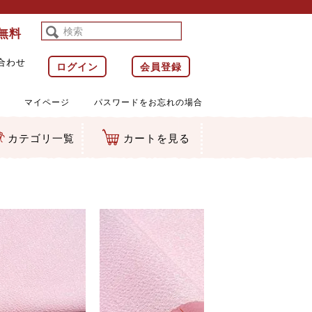
料無料
合わせ
ログイン
会員登録
マイページ
パスワードをお忘れの場合
カテゴリ一覧
カートを見る
等)
ルダー
ット類
カムマスコット
ラップ