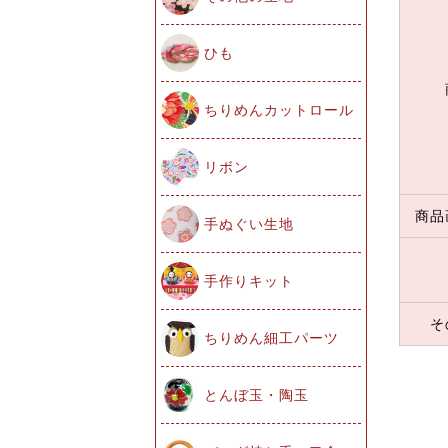
ひも
ちりめんカットロール
リボン
商品
手ぬぐい生地
手作りキット
そ
ちりめん細工パーツ
とんぼ玉・陶玉