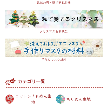
鬼滅の刃・呪術廻戦特集
クリスマスも和風に
手作りマスク材料
カテゴリ一覧
コットン / もめん生
ちりめん生地
地