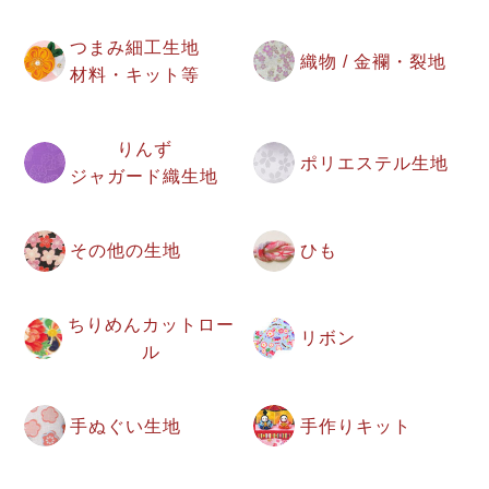
つまみ細工生地
織物 / 金襴・裂地
材料・キット等
りんず
ポリエステル生地
ジャガード織生地
その他の生地
ひも
ちりめんカットロー
リボン
ル
手ぬぐい生地
手作りキット