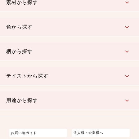
素材から探す
コットン／木綿素材（混紡含む）
ポリエステル素材（混紡含む）
レーヨン素材
シルク素材
麻／リネン（混紡含む）
本掲載生地
色から探す
赤・ピンク
黄色・オレンジ
茶・ベージュ
緑
青・紺
紫
白・アイボリー
黒・グレイ
金・銀
多色使い
リバーシブル
柄から探す
さくら柄
梅柄
和風花柄
洋テイスト花柄
植物柄
伝統柄・古典柄
飛鳥・奈良文様
かすり柄
動物柄
縞・ストライプ
水玉・ドット
チェック・格子
小紋柄
無地
テイストから探す
古典的
かわいい
華やか
モダン
レトロ
ベーシック
しぶい
男柄
おしゃれ
なごみ
洋テイスト
用途から探す
つまみ細工
ゆかた・じんべい
子供の着物
よさこい・舞台衣装
お祭り着
さむえ
エプロン・ホームウェア
ブラウス・シャツ・ワンピース
古ぶくさ
バッグ・ポーチ
インテリア
マスク
お買い物ガイド
法人様・企業様へ