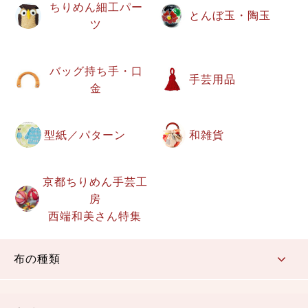
ちりめん細工パー
とんぼ玉・陶玉
ツ
バッグ持ち手・口
手芸用品
金
型紙／パターン
和雑貨
京都ちりめん手芸工
房
西端和美さん特集
布の種類
コットン／もめん生地
ちりめん生地
織物 金襴・裂地
りんず・ジャガード織生地
ポリエステル生地
その他の生地
ちりめんカットロール
リボン