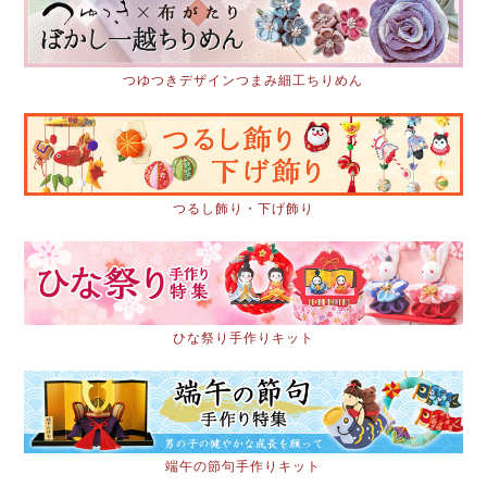
つゆつきデザインつまみ細工ちりめん
つるし飾り・下げ飾り
ひな祭り手作りキット
端午の節句手作りキット