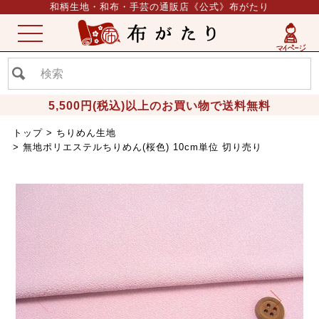
和柄生地・和布・手芸の通販店《公式》布がたり
ME
NU
5,500円(税込)以上のお買い物で送料無料
トップ
ちりめん生地
無地ポリエステルちりめん(桜色) 10cm単位 切り売り