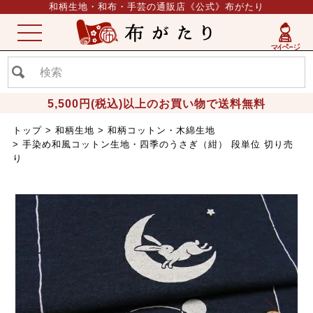
和柄生地・和布・手芸の通販店《公式》布がたり
ME
NU
5,500円(税込)以上のお買い物で送料無料
トップ
和柄生地
和柄コットン・木綿生地
手染め和風コットン生地・四季のうさぎ（紺） 段単位 切り売
り