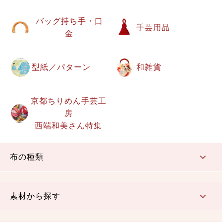
バッグ持ち手・口
手芸用品
金
型紙／パターン
和雑貨
京都ちりめん手芸工
房
西端和美さん特集
布の種類
コットン／もめん生地
ちりめん生地
織物 金襴・裂地
りんず・ジャガード織生地
ポリエステル生地
その他の生地
ちりめんカットロール
リボン
素材から探す
コットン／木綿素材（混紡含む）
ポリエステル素材（混紡含む）
レーヨン素材
シルク素材
麻／リネン（混紡含む）
本掲載生地