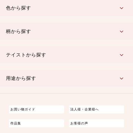
色から探す
赤・ピンク
黄色・オレンジ
茶・ベージュ
緑
青・紺
紫
白・アイボリー
黒・グレイ
金・銀
多色使い
リバーシブル
柄から探す
さくら柄
梅柄
和風花柄
洋テイスト花柄
植物柄
伝統柄・古典柄
飛鳥・奈良文様
かすり柄
動物柄
縞・ストライプ
水玉・ドット
チェック・格子
小紋柄
無地
テイストから探す
古典的
かわいい
華やか
モダン
レトロ
ベーシック
しぶい
男柄
おしゃれ
なごみ
洋テイスト
用途から探す
つまみ細工
ゆかた・じんべい
子供の着物
よさこい・舞台衣装
お祭り着
さむえ
エプロン・ホームウェア
ブラウス・シャツ・ワンピース
古ぶくさ
バッグ・ポーチ
インテリア
マスク
お買い物ガイド
法人様・企業様へ
作品集
お客様の声