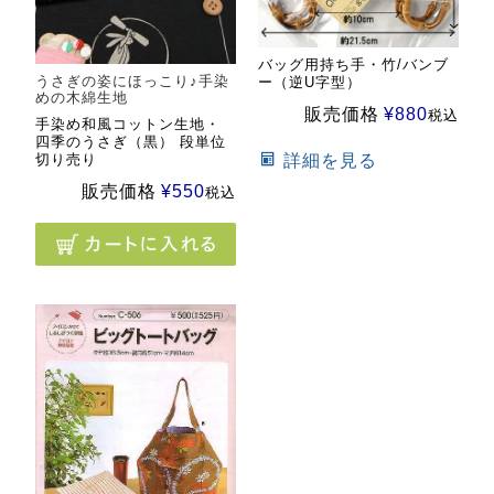
バッグ用持ち手・竹/バンブ
うさぎの姿にほっこり♪手染
ー（逆U字型）
めの木綿生地
販売価格
¥
880
税込
手染め和風コットン生地・
四季のうさぎ（黒） 段単位
詳細を見る
切り売り
販売価格
¥
550
税込