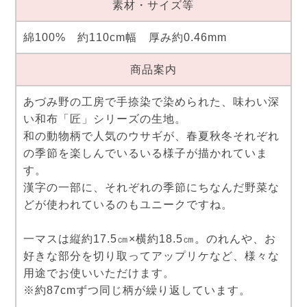
素材・サイズ等
綿100% 約110cm幅 厚み約0.46mm
商品案内
あづみ野の工房で手捺染で染められた、味わい深
い和布「匠」シリーズの生地。
和の動物柄で人気のウサギが、春夏秋冬それぞれ
の季節を楽しんでいるいる様子が描かれていま
す。
漢字の一部に、それぞれの季節にちなんだ野菜な
どが使われているのもユニークですね。
一マスは縦約17.5㎝×横約18.5㎝。のれんや、お
好きな部分を切り取ってアップリケなど、様々な
用途でお使いいただけます。
※約87cmずつ同じ柄が繰り返しています。