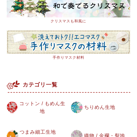
クリスマスも和風に
手作りマスク材料
カテゴリ一覧
コットン / もめん生
ちりめん生地
地
つまみ細工生地
織物 / 金襴・裂地