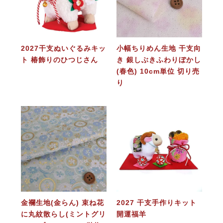
2027干支ぬいぐるみキッ
小幅ちりめん生地 干支向
ト 椿飾りのひつじさん
き 銀しぶきふわりぼかし
(春色) 10cm単位 切り売
り
金襴生地(金らん) 束ね花
2027 干支手作りキット
に丸紋散らし(ミントグリ
開運福羊