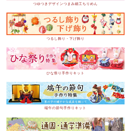
つゆつきデザインつまみ細工ちりめん
つるし飾り・下げ飾り
ひな祭り手作りキット
端午の節句手作りキット