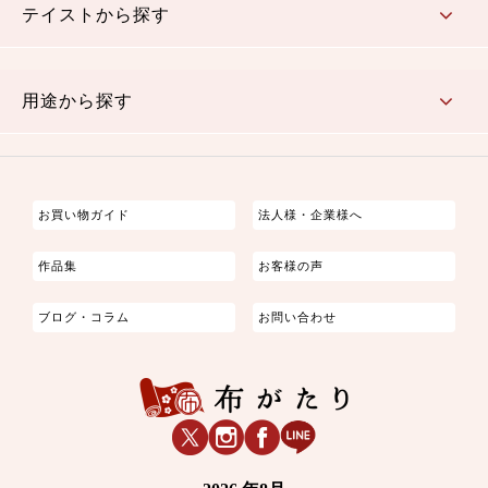
テイストから探す
古典的
かわいい
華やか
モダン
レトロ
ベーシック
しぶい
男柄
おしゃれ
なごみ
洋テイスト
用途から探す
つまみ細工
ゆかた・じんべい
子供の着物
よさこい・舞台衣装
お祭り着
さむえ
エプロン・ホームウェア
ブラウス・シャツ・ワンピース
古ぶくさ
バッグ・ポーチ
インテリア
マスク
お買い物ガイド
法人様・企業様へ
作品集
お客様の声
ブログ・コラム
お問い合わせ