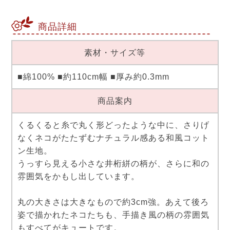
商品詳細
素材・サイズ等
■綿100% ■約110cm幅 ■厚み約0.3mm
商品案内
くるくると糸で丸く形どったような中に、さりげ
なくネコがたたずむナチュラル感ある和風コット
ン生地。
うっすら見える小さな井桁絣の柄が、さらに和の
雰囲気をかもし出しています。
丸の大きさは大きなもので約3cm強。あえて後ろ
姿で描かれたネコたちも、手描き風の柄の雰囲気
もすべてがキュートです。