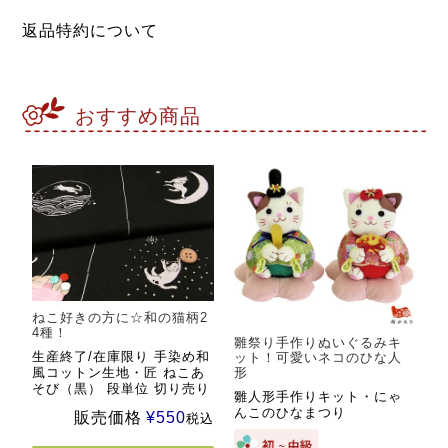
返品特約について
おすすめ商品
ねこ好きの方に☆和の猫柄2
4種！
雛祭り手作りぬいぐるみキ
生産終了/在庫限り 手染め和
ット！可愛いネコのひな人
風コットン生地・匠 ねこあ
形
そび（黒） 段単位 切り売り
雛人形手作りキット・にゃ
んこのひなまつり
販売価格
¥
550
税込