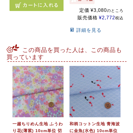
定価
¥
3,080
のところ
販売価格
¥
2,772
税込
詳細を見る
この商品を買った人は、この商品も
買っています
一越ちりめん生地 ふうわ
和柄コットン生地 青海波
り花(薄紫) 10cm単位 切
に金魚(水色) 10cm単位