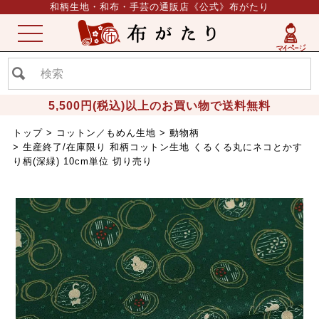
和柄生地・和布・手芸の通販店《公式》布がたり
ME
NU
5,500円(税込)以上のお買い物で送料無料
トップ
コットン／もめん生地
動物柄
生産終了/在庫限り 和柄コットン生地 くるくる丸にネコとかす
り柄(深緑) 10cm単位 切り売り