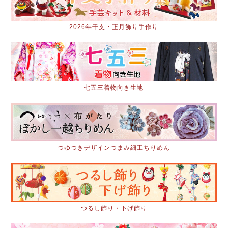
2026年干支・正月飾り手作り
七五三着物向き生地
つゆつきデザインつまみ細工ちりめん
つるし飾り・下げ飾り