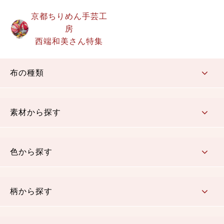
京都ちりめん手芸工
房
西端和美さん特集
布の種類
コットン／もめん生地
ちりめん生地
織物 金襴・裂地
りんず・ジャガード織生地
ポリエステル生地
その他の生地
ちりめんカットロール
リボン
素材から探す
コットン／木綿素材（混紡含む）
ポリエステル素材（混紡含む）
レーヨン素材
シルク素材
麻／リネン（混紡含む）
本掲載生地
色から探す
赤・ピンク
黄色・オレンジ
茶・ベージュ
緑
青・紺
紫
白・アイボリー
黒・グレイ
金・銀
多色使い
リバーシブル
柄から探す
さくら柄
梅柄
和風花柄
洋テイスト花柄
植物柄
伝統柄・古典柄
飛鳥・奈良文様
かすり柄
動物柄
縞・ストライプ
水玉・ドット
チェック・格子
小紋柄
無地