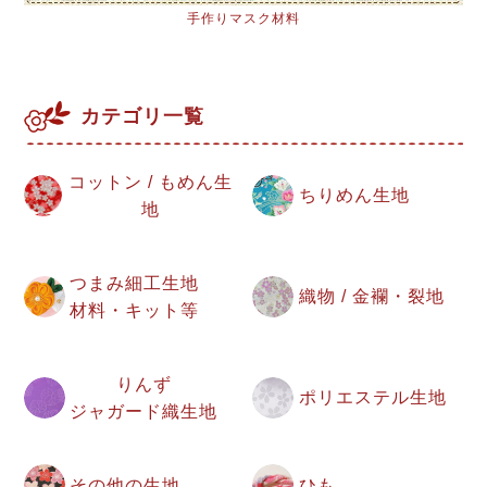
手作りマスク材料
カテゴリ一覧
コットン / もめん生
ちりめん生地
地
つまみ細工生地
織物 / 金襴・裂地
材料・キット等
りんず
ポリエステル生地
ジャガード織生地
その他の生地
ひも