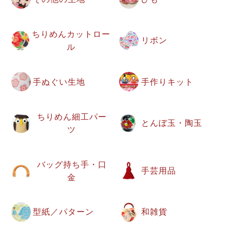
ちりめんカットロー
リボン
ル
手ぬぐい生地
手作りキット
ちりめん細工パー
とんぼ玉・陶玉
ツ
バッグ持ち手・口
手芸用品
金
型紙／パターン
和雑貨