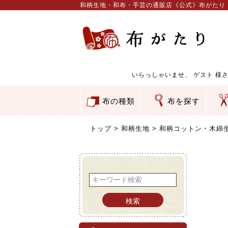
和柄生地・和布・手芸の通販店《公式》布がたり
いらっしゃいませ、
ゲスト
様さ
布の種類
布を探す
和柄生地
コットン／もめん生地
ちりめん生地
織物 金襴・裂地
りんず・ジャガード織生地
ポリエステル生地
服地
その他の生地
ちりめんカットロール
リボン
素材から探す
色から探す
柄から探す
テイストから探す
用途から探す
ち
刺
つ
動
ウ
バ
ア
押
カ
水
御
そ
トップ
和柄生地
和柄コットン・木綿
検索