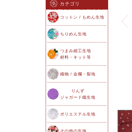
カテゴリ
コットン / もめん生地
ちりめん生地
つまみ細工生地
材料・キット等
織物 / 金襴・裂地
りんず
ジャガード織生地
ポリエステル生地
その他の生地