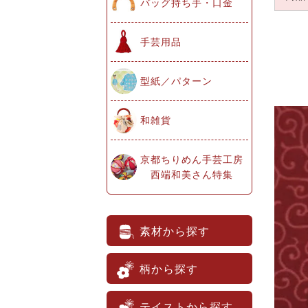
バッグ持ち手・口金
手芸用品
型紙／パターン
和雑貨
京都ちりめん手芸工房
西端和美さん特集
素材から探す
柄から探す
テイストから探す