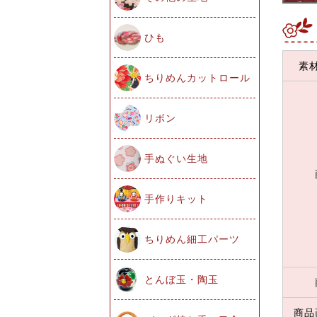
ひも
素
ちりめんカットロール
リボン
手ぬぐい生地
手作りキット
ちりめん細工パーツ
とんぼ玉・陶玉
商品