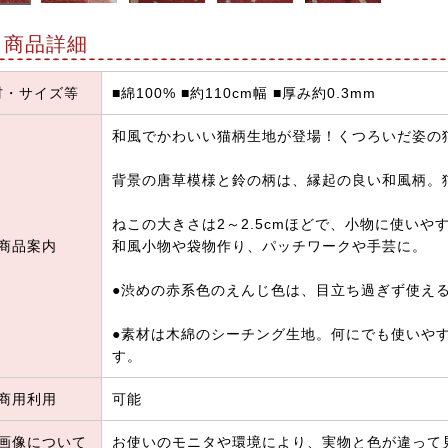
商品詳細
材・サイズ等
■綿100% ■約110cm幅 ■厚み約0.3mm
和風でかわいい猫柄生地が登場！くつろいだ姿の
背景の唐草模様と鈴の柄は、縁起の良い和風柄。
ねこの大きさは2～2.5cmほどで、小物に使いや
商品案内
和風小物や袋物作り、パッチワークや手芸に。
●渋めの赤系色のえんじ色は、目立ち過ぎず使え
●素材は木綿のシーチング生地。何にでも使いや
す。
商用利用
可能
画像について
お使いのモニタや環境により、実物と色が違って