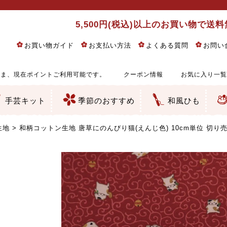
5,500円(税込)以上のお買い物で送
お買い物ガイド
お支払い方法
よくある質問
お問い
ま、現在ポイントご利用可能です。
クーポン情報
お気に入り一覧
手芸キット
季節のおすすめ
和風ひも
りめん細工・ちりめん手芸
し子・こぎん刺し
るし飾り・ひな祭り・端午の節句
物・干支
ェディング
ッグ・ポーチ・袋物
クセサリー・キーホルダー・根付類
絵・木目込み・手まり
ルトナージュ
引手芸
朱印帳
の他
和風花柄
モダン和風花柄
伝統柄
かすり柄
動物柄
縞・チェック・水玉など
その他の和風柄
洋風柄
グラデーション・ぼかし
無地・無地調
無地・手染めあづみ野木綿
ガーゼ生地
綿レース生地
つまみ細工向き
手ぬぐい
手芸用ちりめん
手芸用一越ちりめん
洗えるちりめん／ポリちりめん
正絹ちりめん／シルク
木綿ちりめん
オリジナル商品
西陣織 金襴・どんす類
西陣織 裂地・帯地
和柄りんず（綸子）生地・レーヨン
無地りんず（綸子）生地・レーヨン
ジャガード織
柄もの
無地・地模様
つまみ細工用カット済み生地
リネン／麻混生地
印伝調生地
たたみテープ／畳のへり
シルク生地
裏地
キュプラ・チュール
ゆかた・じんべい向き生地
つまみ細工生地・材料・キット等
七五三に～お子さまの着物向き生地
干支・正月手芸
つるしびな・つるし飾り
ひな祭り手作りキット
端午の節句手作りキット
鬼滅の刃・呪術廻戦特集
京都ちりめん手芸工房より・西端和美先生特集
コットン／木綿素材（混紡含む）
ポリエステル素材（混紡含む）
レーヨン素材
シルク素材
麻／リネン（混紡含む）
本掲載生地
赤・ピンク
黄色・オレンジ
茶・ベージュ
緑
青・紺
紫
白・アイボリー
黒・グレイ
金・銀
多色使い
リバーシブル
さくら柄
梅柄
和風花柄
洋テイスト花柄
植物柄
伝統柄・古典柄
飛鳥・奈良文様
かすり柄
動物柄
縞・ストライプ
水玉・ドット
チェック・格子
小紋柄
無地
古典的
かわいい
華やか
モダン
レトロ
ベーシック
しぶい
男柄
おしゃれ
なごみ
洋テイスト
つまみ細工
ゆかた・じんべい
子供の着物
ベビー袴&上着セット
よさこい・舞台衣装
お祭り着
さむえ
エプロン・ホームウェア
ブラウス・シャツ・ワンピース
古ぶくさ
バッグ・ポーチ
インテリア
マスク
ひな祭りちりめんキット
縁起物(ふくろう、まり、瓢箪
髪飾り・アクセサリー
根付・ストラップ・キーホ
巾着・がま口等
タペストリー
人形・動物
干支
その他
ふきん
コースター・ランチョンマ
バッグ・ポーチ類
その他
刺し子布（布のみ）
刺し子糸
つるしびな・つるし飾り
ひな祭り
端午の節句
動物
干支
リングピロー
ウェディングベア・ウエル
アクセサリー
ウェルカムボード
バッグ類
ポーチ類
ペンケース・メガネケース
コインケース
その他のケース・袋物
アクセサリー・髪飾り
キーホルダー・根付・スト
押絵
木目込み
手まり
たたみへり・たたみシート
ドールチャーム
編み物
刺しゅう
タペストリー
ビーズ手芸
布ぞうり
クリスマス・ハロウィン
その他のキット
夏休み手作り特集
ちりめん・木綿丸ひも
江戸打ちひも
人五・人八紐
メタリックヤーン／ひも
その他のひも
生地
和柄コットン生地 唐草にのんびり猫(えんじ色) 10cm単位 切り