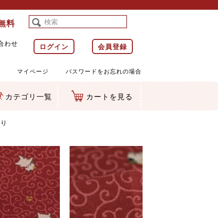
料無料
合わせ
ログイン
会員登録
マイページ
パスワードをお忘れの場合
カテゴリ一覧
カートを見る
等)
ルダー
ット類
カムマスコット
ラップ
売り