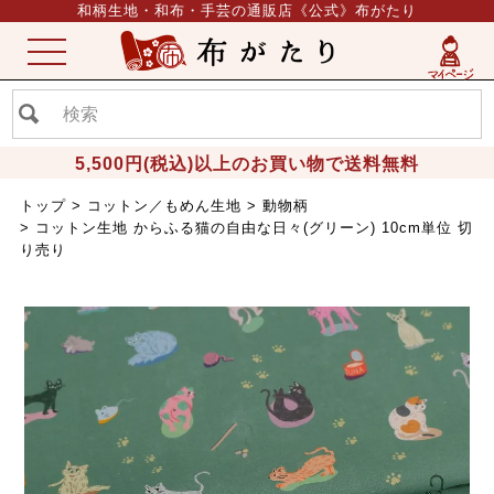
和柄生地・和布・手芸の通販店《公式》布がたり
ME
NU
5,500円(税込)以上のお買い物で送料無料
トップ
コットン／もめん生地
動物柄
コットン生地 からふる猫の自由な日々(グリーン) 10cm単位 切
り売り