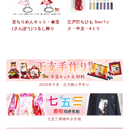
京ちりめんキット・傘宝
江戸打ちひも 5mパッ
(さんぽう)つるし飾り
ク・中太・4ミリ
2026年干支・正月飾り手作り
七五三着物向き生地