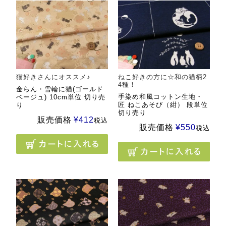
猫好きさんにオススメ♪
ねこ好きの方に☆和の猫柄2
4種！
金らん・雪輪に猫(ゴールド
手染め和風コットン生地・
ベージュ) 10cm単位 切り売
匠 ねこあそび（紺） 段単位
り
切り売り
販売価格
¥
412
税込
販売価格
¥
550
税込