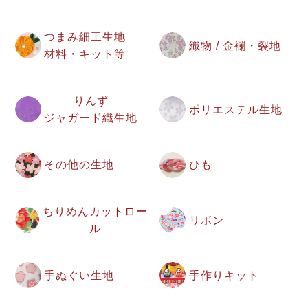
つまみ細工生地
織物 / 金襴・裂地
材料・キット等
りんず
ポリエステル生地
ジャガード織生地
その他の生地
ひも
ちりめんカットロー
リボン
ル
手ぬぐい生地
手作りキット