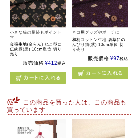
小さな猫の足跡もポイント
ネコ用グッズやポーチに
☆
和柄コットン生地 唐草にの
金襴生地(金らん) ねこ型に
んびり猫(紫) 10cm単位 切
伝統柄(黒) 10cm単位 切り
り売り
売り
販売価格
¥
97
税込
販売価格
¥
412
税込
この商品を買った人は、この商品も
買っています