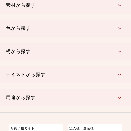
素材から探す
コットン／木綿素材（混紡含む）
ポリエステル素材（混紡含む）
レーヨン素材
シルク素材
麻／リネン（混紡含む）
本掲載生地
色から探す
赤・ピンク
黄色・オレンジ
茶・ベージュ
緑
青・紺
紫
白・アイボリー
黒・グレイ
金・銀
多色使い
リバーシブル
柄から探す
さくら柄
梅柄
和風花柄
洋テイスト花柄
植物柄
伝統柄・古典柄
飛鳥・奈良文様
かすり柄
動物柄
縞・ストライプ
水玉・ドット
チェック・格子
小紋柄
無地
テイストから探す
古典的
かわいい
華やか
モダン
レトロ
ベーシック
しぶい
男柄
おしゃれ
なごみ
洋テイスト
用途から探す
つまみ細工
ゆかた・じんべい
子供の着物
よさこい・舞台衣装
お祭り着
さむえ
エプロン・ホームウェア
ブラウス・シャツ・ワンピース
古ぶくさ
バッグ・ポーチ
インテリア
マスク
お買い物ガイド
法人様・企業様へ