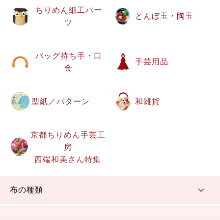
ちりめん細工パー
とんぼ玉・陶玉
ツ
バッグ持ち手・口
手芸用品
金
型紙／パターン
和雑貨
京都ちりめん手芸工
房
西端和美さん特集
布の種類
コットン／もめん生地
ちりめん生地
織物 金襴・裂地
りんず・ジャガード織生地
ポリエステル生地
その他の生地
ちりめんカットロール
リボン