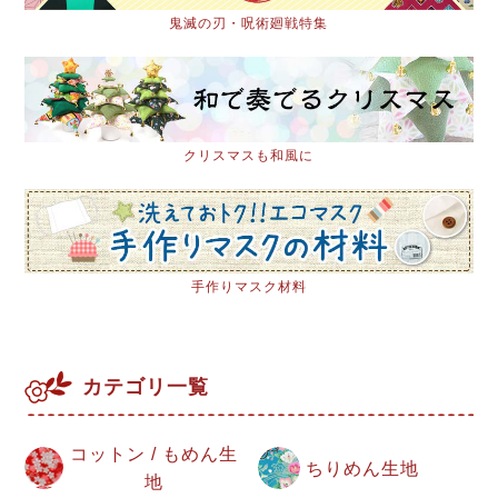
鬼滅の刃・呪術廻戦特集
クリスマスも和風に
手作りマスク材料
カテゴリ一覧
コットン / もめん生
ちりめん生地
地